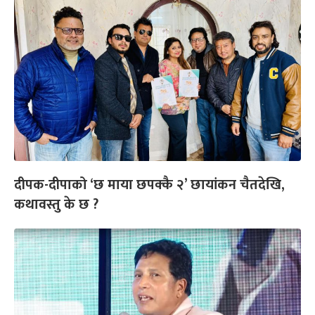
दीपक-दीपाको ‘छ माया छपक्कै २’ छायांकन चैतदेखि,
कथावस्तु के छ ?