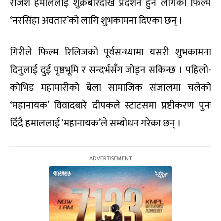
राजेश हमाललाई शुक्रबारदेखि प्रदर्शन हुन लागेको फिल्म
‘नरसिंहा अवतार’को लागि शुभकामना दिएका छन् ।
गिरीले फिल्म रिलिजको पूर्वसन्ध्यामा यसरी शुभकामना
दिनुलाई दुई पृष्ठभूमि र सन्दर्भसँग जोड्न सकिन्छ । पहिलो-
कोभिड महामारीको बेला सामाजिक संजालमा चलेको
‘महानायक’ विवादबारे दीपकले स्टाटसमा प्रष्टीकरण पुनः
दिँदै हमाललाई ‘महानायक’ले सम्बोधन गरेका छन् ।