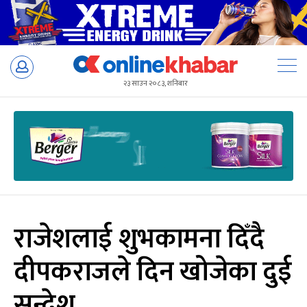
Skip
to
२३ साउन २०८३, शनिबार
content
राजेशलाई शुभकामना दिँदै
दीपकराजले दिन खोजेका दुई
सन्देश