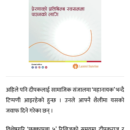
अहिले पनि दीपकलाई सामाजिक संजालमा ‘महानायक’ भन्दै
टिप्पणी आइरहेको हुन्छ । उनले आफ्नै शैलीमा यसको
जवाफ दिने गरेका छन् ।
विशेषगरि ‘छक्कापञ्जा ५’ रिलिजको समयमा दीपकराज र