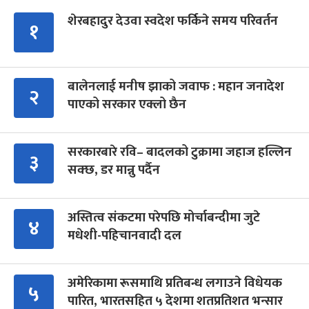
शेरबहादुर देउवा स्वदेश फर्किने समय परिवर्तन
१
बालेनलाई मनीष झाको जवाफ : महान जनादेश
२
पाएको सरकार एक्लो छैन
सरकारबारे रवि– बादलको टुक्रामा जहाज हल्लिन
३
सक्छ, डर मान्नु पर्दैन
अस्तित्व संकटमा परेपछि मोर्चाबन्दीमा जुटे
४
मधेशी-पहिचानवादी दल
अमेरिकामा रूसमाथि प्रतिबन्ध लगाउने विधेयक
५
पारित, भारतसहित ५ देशमा शतप्रतिशत भन्सार