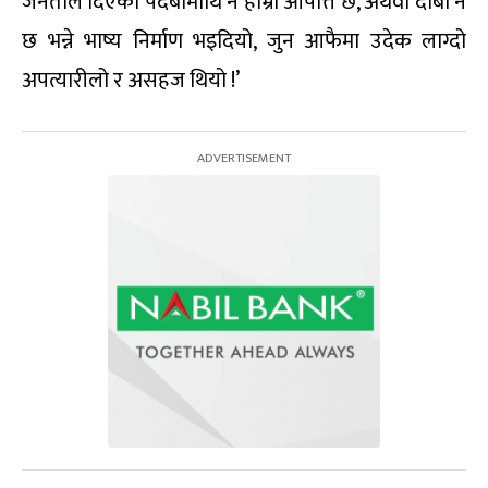
जनताले दिएको पदबीमाथि नै हाम्रो आपत्ति छ, अथवा दाबी नै
छ भन्ने भाष्य निर्माण भइदियो, जुन आफैमा उदेक लाग्दो
अपत्यारीलो र असहज थियो !’