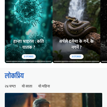
हान्ता भाइरस : कति
सर्पले डसेमा के गर्ने, के
घातक ?
नगर्ने ?
8
STORIES
6
STORIES
लोकप्रिय
२४ घण्टा
यो साता
यो महिना