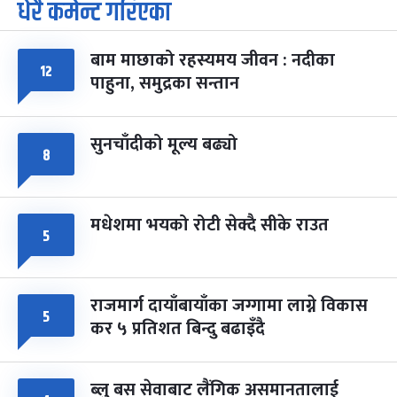
धेरै कमेन्ट गरिएका
पूर्णिमा व्रत
७ महिना बाँकी
७
-
चैत्र ७, २०८३
Mar 21, 2027
आइत
बाम माछाको रहस्यमय जीवन : नदीका
फागुपूर्णिमा
१२
७ महिना बाँकी
८
पाहुना, समुद्रका सन्तान
-
चैत्र ८, २०८३
Mar 22, 2027
सोम
सुनचाँदीको मूल्य बढ्यो
८
मधेशमा भयको रोटी सेक्दै सीके राउत
५
राजमार्ग दायाँबायाँका जग्गामा लाग्ने विकास
५
कर ५ प्रतिशत बिन्दु बढाइँदै
ब्लु बस सेवाबाट लैंगिक असमानतालाई