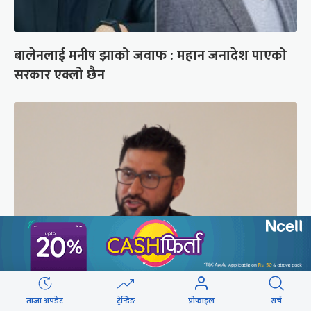
बालेनलाई मनीष झाको जवाफ : महान जनादेश पाएको
सरकार एक्लो छैन
सरकारबारे रवि– बादलको टुक्रामा जहाज हल्लिन सक्छ,
ताजा अपडेट
ट्रेन्डिङ
प्रोफाइल
सर्च