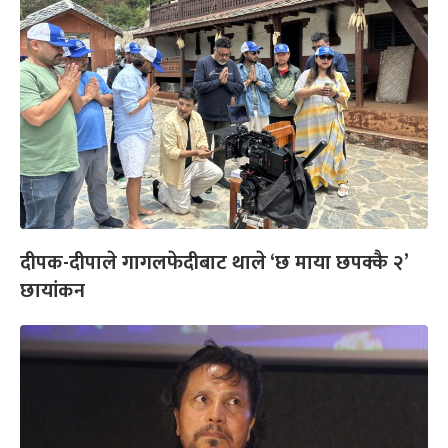
दीपक-दीपाले गागलफेदीबाट थाले ‘छ माया छपक्कै २’
छायांकन