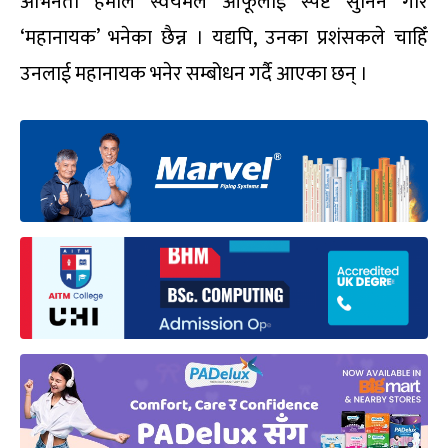
अभिनेता हमाल स्वयमले आफूलाई स्पष्ट सुनिने गरि
‘महानायक’ भनेका छैन्न । यद्यपि, उनका प्रशंसकले चाहिँ
उनलाई महानायक भनेर सम्बोधन गर्दै आएका छन् ।