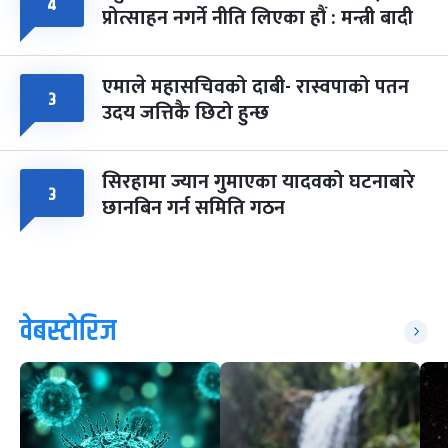
४
प्रोत्साहन नगर्ने नीति लिएका हौं : मन्त्री बादी
एमाले महासचिवको दाबी- रास्वपाको पतन
३
उदय जत्तिकै छिटो हुन्छ
सिरहामा ज्यान गुमाएका यादवको घटनाबारे
३
छानबिन गर्न समिति गठन
वेबस्टोरिज