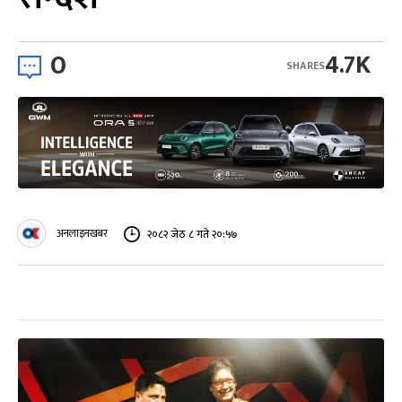
0
4.7K
SHARES
अनलाइनखबर
२०८२ जेठ ८ गते २०:५७