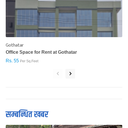
Gothatar
S
Office Space for Rent at Gothatar
H
Rs. 55
R
Per Sq.Feet
‹
›
सम्बन्धित खबर