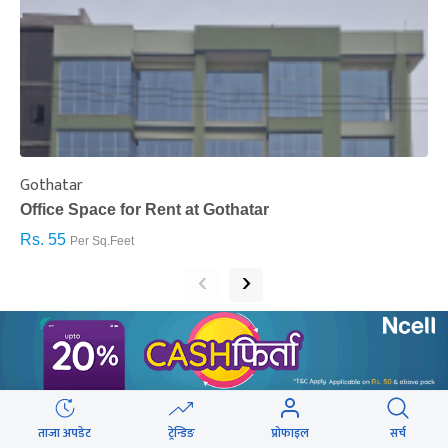
Gothatar
S
Office Space for Rent at Gothatar
H
Rs. 55
R
Per Sq.Feet
‹
›
सम्बन्धित खबर
ताजा अपडेट
ट्रेन्डिङ
प्रोफाइल
सर्च