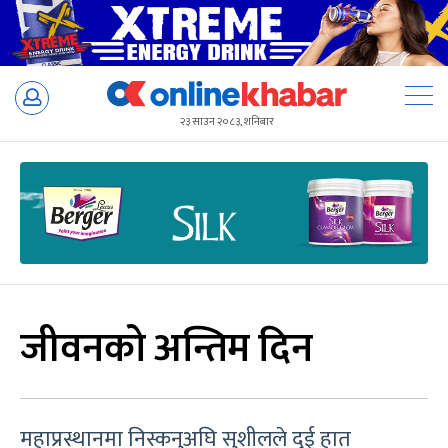
Skip
to
२३ साउन २०८३, शनिबार
content
जीवनको अन्तिम दिन
महाप्रस्थानमा निस्कनुअघि सुशीलले दुई हात