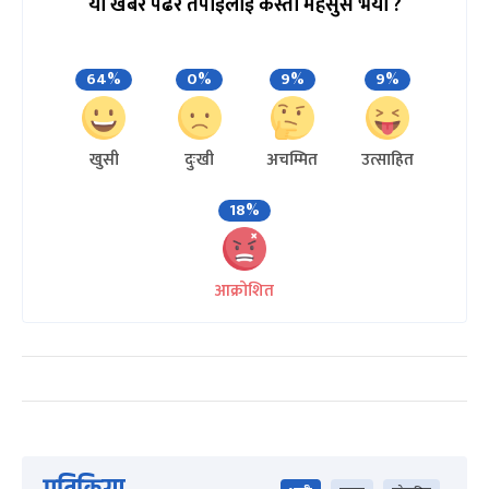
यो खबर पढेर तपाईलाई कस्तो महसुस भयो ?
64%
0%
9%
9%
खुसी
दुःखी
अचम्मित
उत्साहित
18%
आक्रोशित