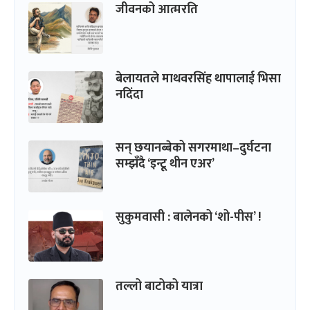
जीवनको आत्मरति
बेलायतले माथवरसिंह थापालाई भिसा
नदिंदा
सन् छयानब्बेको सगरमाथा–दुर्घटना
सम्झँदै ‘इन्टू थीन एअर’
सुकुमवासी : बालेनको ‘शो-पीस’ !
तल्लो बाटोको यात्रा