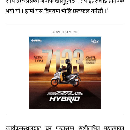
साथ उक्त प्रश्नको जवाफ खोज्नुहुनेछ । तपाईंहरूलाई होमवर्क
भयो यो । हामी यस विषयमा भोलि छलफल गर्नेछौं ।’
कार्यक्रमस्थलबाट घर पुग्दासम्म सुशीलभित्र महात्माका