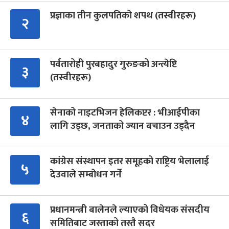
प्रज्ञाका तीन कुलपतिको शपथ (तस्वीरहरू)
२
पर्वतारोही पुरबहादुर गुरुङको अन्त्येष्टि
३
(तस्वीरहरू)
सेनाको नाइटभिजन हेलिकप्टर : भीआईपीका
४
लागि उड्छ, जनताको ज्यान बचाउन उड्दैन
कांग्रेस संस्थापन इतर समूहको राष्ट्रिय भेलालाई
५
देउवाले सम्बोधन गर्ने
प्रधानमन्त्री बालेनले ल्याएको विधेयक संसदीय
६
समितिबाट जस्ताको तस्तै सदर