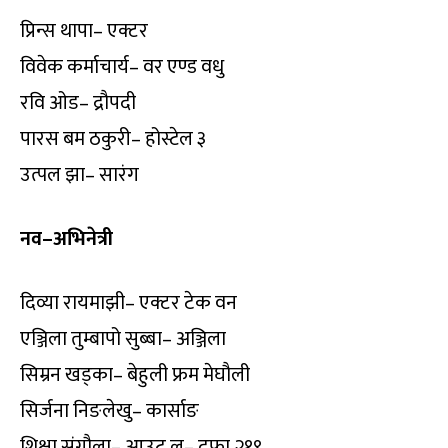
प्रिन्स थापा– एक्टर
विवेक कर्माचार्य– वर एण्ड वधु
रवि ओड– द्रौपदी
पारस बम ठकुरी– होस्टेल ३
उत्पल झा– सारंग
नव–अभिनेत्री
दिव्या रायमाझी– एक्टर टेक वन
एञ्जिला तुम्बापो सुब्बा– अञ्जिला
सिम्रन खड्का– बेहुली फ्रम मेघौली
सिर्जना निङलेखु– कार्साङ
शिक्षा संग्रौला– आउट ल– दफा २१९