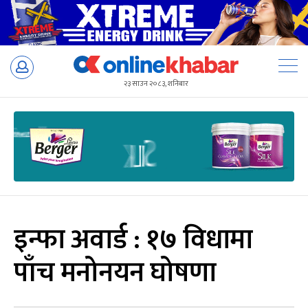
Skip
to
२३ साउन २०८३, शनिबार
content
इन्फा अवार्ड : १७ विधामा
पाँच मनोनयन घोषणा