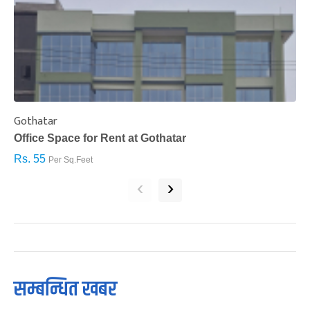
Gothatar
S
Office Space for Rent at Gothatar
H
Rs. 55
R
Per Sq.Feet
‹
›
सम्बन्धित खबर