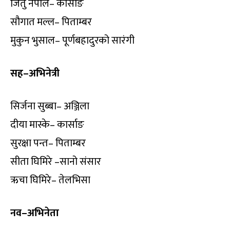
जितु नेपाल– कार्साङ
सौगात मल्ल– पिताम्बर
मुकुन भुसाल– पूर्णबहादुरको सारंगी
सह–अभिनेत्री
सिर्जना सुब्बा– अञ्जिला
दीया मास्के– कार्साङ
सुरक्षा पन्त– पिताम्बर
सीता घिमिरे –सानो संसार
ऋचा घिमिरे– तेलभिसा
नव–अभिनेता