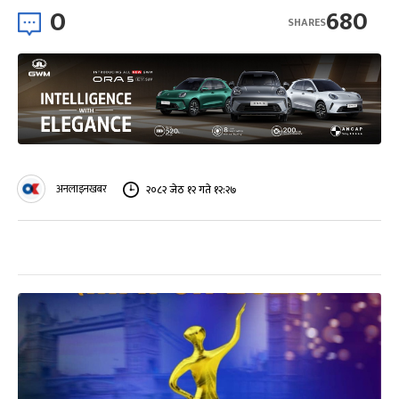
0
680
SHARES
अनलाइनखबर
२०८२ जेठ १२ गते १२:२७