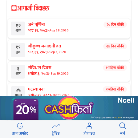
आगामी बिदाहरु
जनै पूर्णिमा
२० दिन बाँकी
१२
-
भाद्र १२, २०८३
Aug 28, 2026
शुक्र
श्रीकृष्ण जन्माष्टमी व्रत
२७ दिन बाँकी
१९
-
भाद्र १९, २०८३
Sep 4, 2026
शुक्र
संविधान दिवस
१ महिना बाँकी
३
-
असोज ३, २०८३
Sep 19, 2026
शनि
घटस्थापना
२ महिना बाँकी
२५
-
असोज २५, २०८३
Oct 11, 2026
आइत
फूलपाती
२ महिना बाँकी
३१
-
असोज ३१ , २०८३
Oct 17, 2026
शनि
कार्तिक सङ्क्रान्ति
२ महिना बाँकी
१
सिफारिस
ताजा अपडेट
ट्रेन्डिङ
प्रोफाइल
सर्च