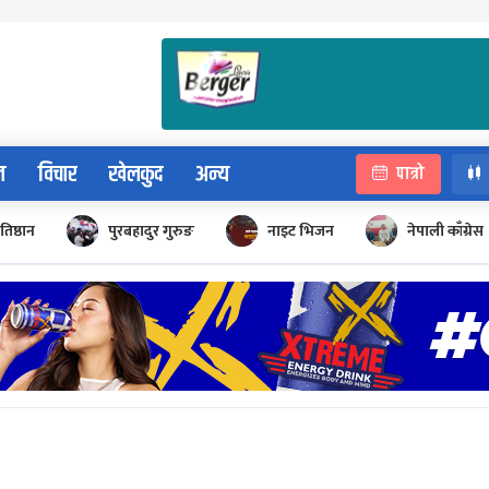
न
विचार
खेलकुद
अन्य
पात्रो
रतिष्ठान
पुरबहादुर गुरुङ
नाइट भिजन
नेपाली काँग्रेस