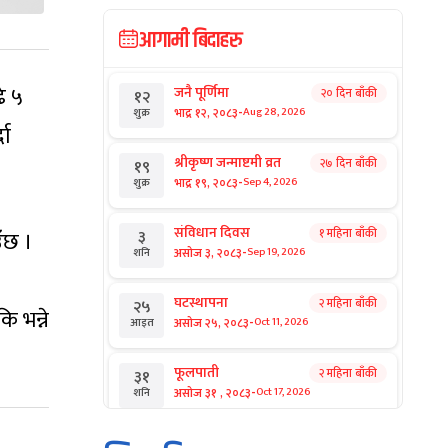
आगामी बिदाहरु
े ५
जनै पूर्णिमा
२० दिन बाँकी
१२
-
भाद्र १२, २०८३
Aug 28, 2026
शुक्र
दा
श्रीकृष्ण जन्माष्टमी व्रत
२७ दिन बाँकी
१९
-
भाद्र १९, २०८३
Sep 4, 2026
शुक्र
संविधान दिवस
१ महिना बाँकी
३
ँछ ।
-
असोज ३, २०८३
Sep 19, 2026
शनि
घटस्थापना
२ महिना बाँकी
२५
 भन्ने
-
असोज २५, २०८३
Oct 11, 2026
आइत
फूलपाती
२ महिना बाँकी
३१
-
असोज ३१ , २०८३
Oct 17, 2026
शनि
कार्तिक सङ्क्रान्ति
२ महिना बाँकी
१