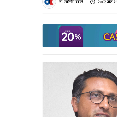
डा. स्वर्णिम वाग्ले
२०८२ जेठ १५