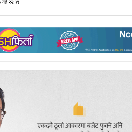
 गते २२:५९