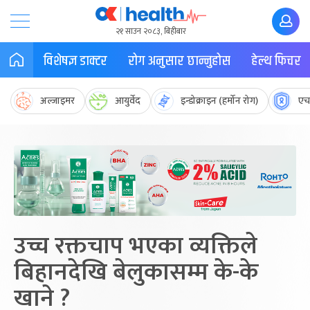
२१ साउन २०८३, बिहीबार
विशेषज्ञ डाक्टर
रोग अनुसार छान्नुहोस
हेल्थ फिचर
अल्जाइमर
आयुर्वेद
इन्डोक्राइन (हर्मोन रोग)
एच
उच्च रक्तचाप भएका व्यक्तिले
बिहानदेखि बेलुकासम्म के-के
खाने ?