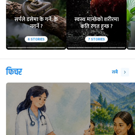
सर्पले डसेमा के गर्ने, के
स्वस्थ मान्छेको शरीरमा
नगर्ने ?
कति रगत हुन्छ ?
6
STORIES
7
STORIES
फिचर
सबै