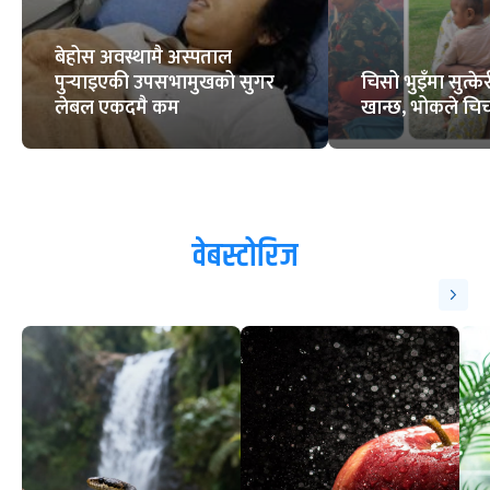
बेहोस अवस्थामै अस्पताल
पुर्‍याइएकी उपसभामुखको सुगर
चिसो भुइँमा सुत्
लेबल एकदमै कम
खान्छ, भोकले चिच्
वेबस्टोरिज