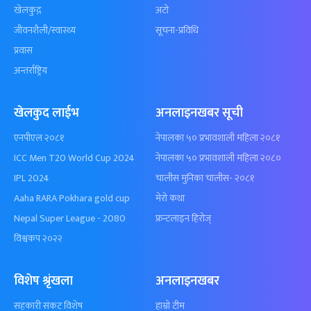
खेलकुद़़
अटो
जीवनशैली/स्वास्थ्य
सूचना-प्रविधि
प्रवास
अन्तर्राष्ट्रिय
खेलकुद लाईभ
अनलाइनखबर सूची
एनपीएल २०८१
नेपालका ५० प्रभावशाली महिला २०८१
ICC Men T20 World Cup 2024
नेपालका ५० प्रभावशाली महिला २०८०
IPL 2024
चालीस मुनिका चालीस- २०८१
Aaha RARA Pokhara gold cup
मेरो कथा
Nepal Super League - 2080
फ्रन्टलाइन हिरोज्
विश्वकप २०२२
विशेष श्रृंखला
अनलाइनखबर
सहकारी संकट विशेष
हाम्रो टीम