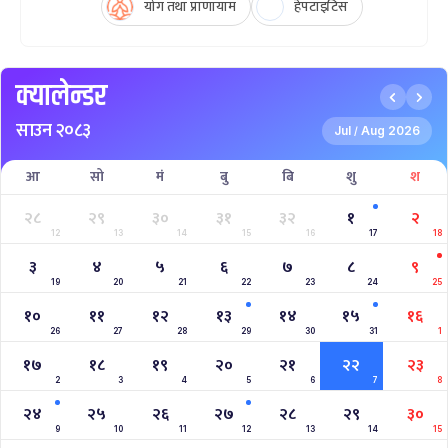
योग तथा प्राणायाम
हेपटाइटिस
क्यालेन्डर
साउन २०८३
Jul
Aug 2026
/
आ
सो
मं
बु
बि
शु
श
२८
२९
३०
३१
३२
१
२
12
13
14
15
16
17
18
३
४
५
६
७
८
९
19
20
21
22
23
24
25
१०
११
१२
१३
१४
१५
१६
26
27
28
29
30
31
1
१७
१८
१९
२०
२१
२२
२३
2
3
4
5
6
7
8
२४
२५
२६
२७
२८
२९
३०
9
10
11
12
13
14
15