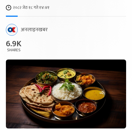
२०८२ जेठ १८ गते १४:४१
अनलाइनखबर
6.9K
SHARES