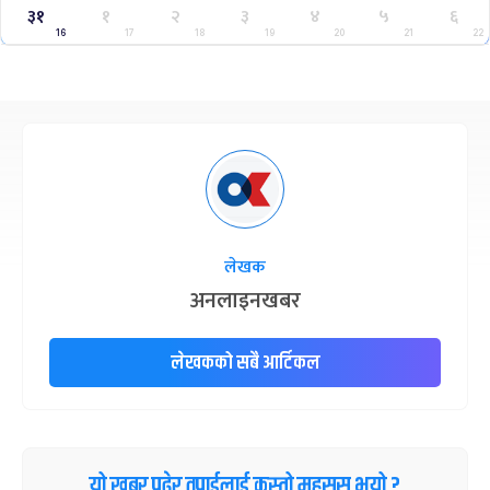
३१
१
२
३
४
५
६
16
17
18
19
20
21
22
लेखक
अनलाइनखबर
लेखकको सबै आर्टिकल
यो खबर पढेर तपाईलाई कस्तो महसुस भयो ?