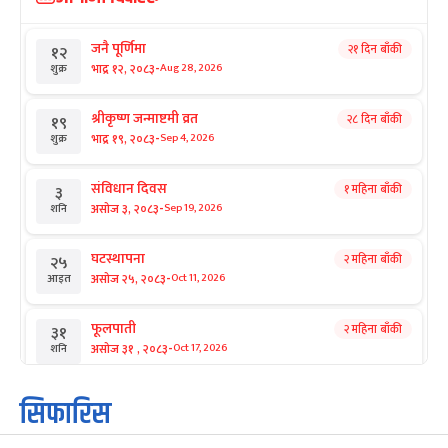
जनै पूर्णिमा
२१ दिन बाँकी
१२
-
भाद्र १२, २०८३
Aug 28, 2026
शुक्र
श्रीकृष्ण जन्माष्टमी व्रत
२८ दिन बाँकी
१९
-
भाद्र १९, २०८३
Sep 4, 2026
शुक्र
संविधान दिवस
१ महिना बाँकी
३
-
असोज ३, २०८३
Sep 19, 2026
शनि
घटस्थापना
२ महिना बाँकी
२५
-
असोज २५, २०८३
Oct 11, 2026
आइत
फूलपाती
२ महिना बाँकी
३१
-
असोज ३१ , २०८३
Oct 17, 2026
शनि
कार्तिक सङ्क्रान्ति
२ महिना बाँकी
१
सिफारिस
-
कार्तिक १, २०८३
Oct 18, 2026
आइत