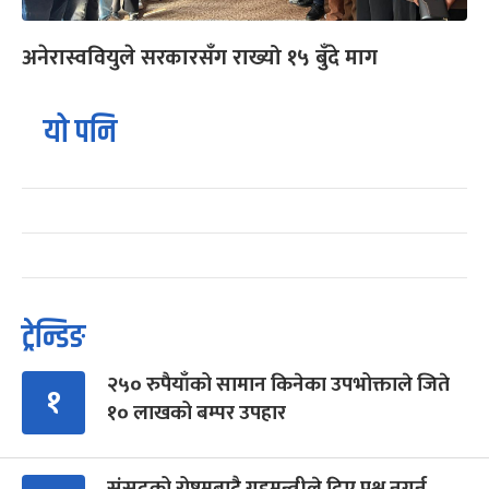
अनेरास्ववियुले सरकारसँग राख्यो १५ बुँदे माग
यो पनि
ट्रेन्डिङ
२५० रुपैयाँको सामान किनेका उपभोक्ताले जिते
१
१० लाखको बम्पर उपहार
संसद्को रोष्ट्रमबाटै गृहमन्त्रीले दिए प्रश्न नगर्न