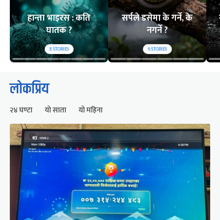
हान्ता भाइरस : कति
सर्पले डसेमा के गर्ने, के
घातक ?
नगर्ने ?
8
STORIES
6
STORIES
लोकप्रिय
२४ घण्टा
यो साता
यो महिना