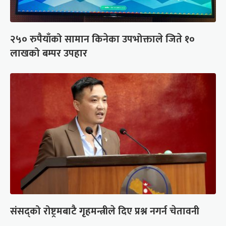
२५० रुपैयाँको सामान किनेका उपभोक्ताले जिते १०
लाखको बम्पर उपहार
संसद्को रोष्ट्रमबाटै गृहमन्त्रीले दिए प्रश्न नगर्न चेतावनी