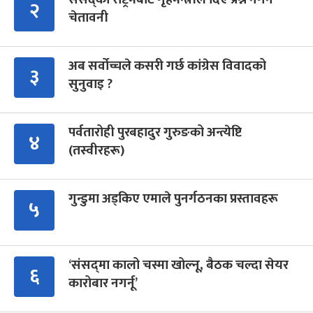
२
चेतावनी
अब सर्वोच्चले कसरी गर्छ कांग्रेस विवादको
३
सुनुवाइ ?
पर्वतारोही पुरबहादुर गुरुङको अन्त्येष्टि
४
(तस्वीरहरू)
गुन्डुमा अड्किए एमाले पुनर्गठनका प्रस्तावहरू
५
‘संसद्‍मा कालो चस्मा खोल्नू, बैठक चल्दा सेयर
६
कारोबार नगर्नू’