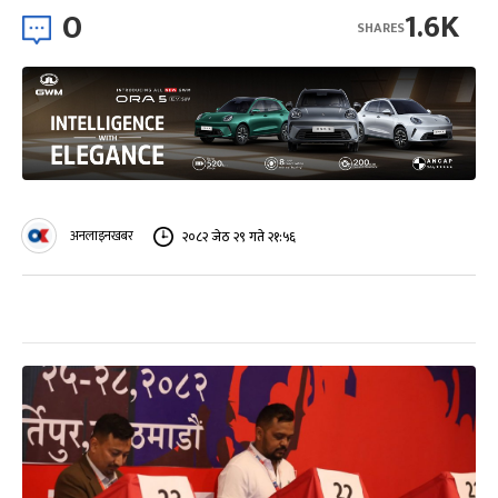
0
1.6K
SHARES
अनलाइनखबर
२०८२ जेठ २९ गते २१:५६