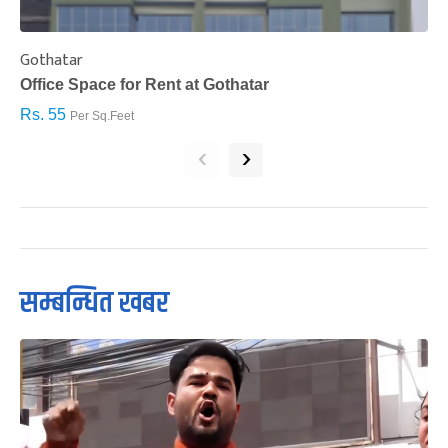
Gothatar
S
Office Space for Rent at Gothatar
H
Rs. 55
R
Per Sq.Feet
‹
›
सम्बन्धित खबर