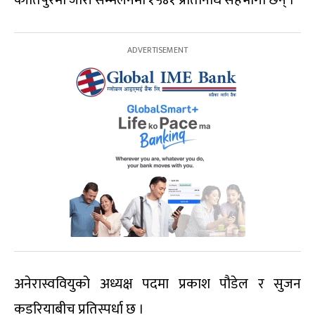
कीर्तिपुरमा जारी सम्मेलनमा १५४१ प्रतिनिधि सहभागी छन् ।
अनेरास्ववियुको अध्यक्ष पदमा प्रकाश पौडेल र सुजन
कडरियाबीच प्रतिस्पर्धा छ ।