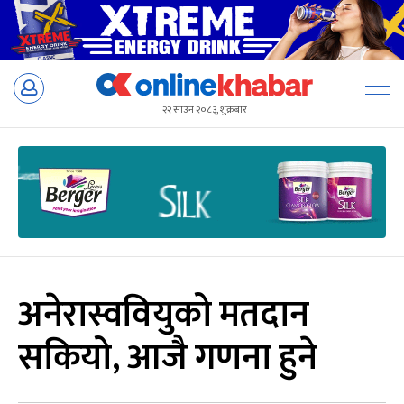
Skip
to
२२ साउन २०८३, शुक्रबार
content
अनेरास्ववियुको मतदान
सकियो, आजै गणना हुने