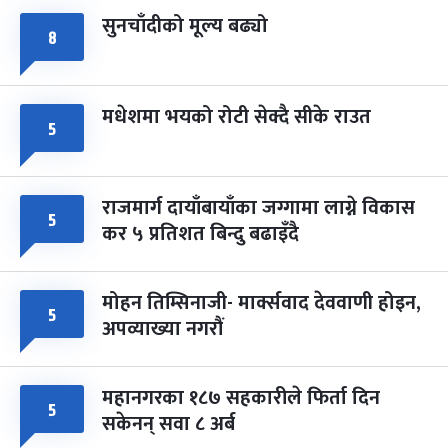
सुनचाँदीको मूल्य बढ्यो
८
मधेशमा भयको रोटी सेक्दै सीके राउत
५
राजमार्ग दायाँबायाँका जग्गामा लाग्ने विकास
५
कर ५ प्रतिशत बिन्दु बढाइँदै
मोहन तिम्सिनाजी- मार्क्सवाद देववाणी होइन,
५
अपव्याख्या नगरौं
महानगरका १८७ सहकारीले फिर्ता दिन
५
सकेनन् सवा ८ अर्ब