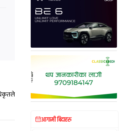
िकृतले
आगामी बिदाहरु