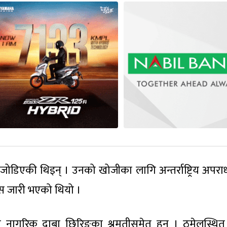
ोडिएकी थिइन् । उनको खोजीका लागि अन्तर्राष्ट्रिय अपराध
िस जारी भएको थियो ।
म नागरिक दाबा छिरिङका श्रमतीसमेत हुन् । ठमेलस्थित