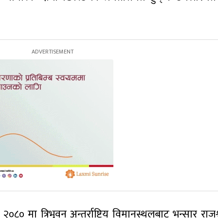
८० मा त्रिभुवन अन्तर्राष्ट्रिय विमानस्थलबाट भन्सार राजश