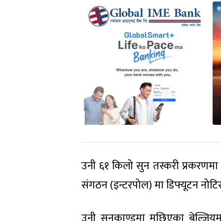
उनी ६१ किलो सुन तस्करी प्रकरणमा ज
संगठन (इन्टरपोल) मा डिफ्यूटन नोट
उनी सुनकाण्डमा मुछिएका बेल्जिय