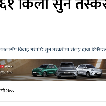
् ६१ किलो सुन तस्क
 अमलासँग विवाह गरेपछि सुन तस्करीमा संलग्न दावा छिरिङ
गते २१:००