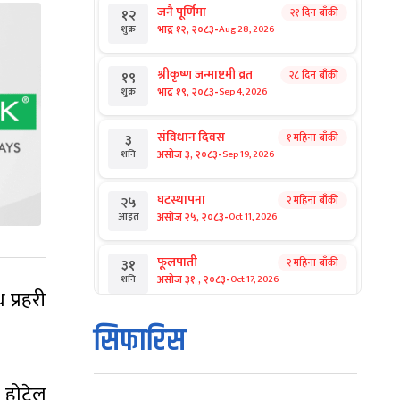
जनै पूर्णिमा
२१ दिन बाँकी
१२
-
भाद्र १२, २०८३
Aug 28, 2026
शुक्र
श्रीकृष्ण जन्माष्टमी व्रत
२८ दिन बाँकी
१९
-
भाद्र १९, २०८३
Sep 4, 2026
शुक्र
संविधान दिवस
१ महिना बाँकी
३
-
असोज ३, २०८३
Sep 19, 2026
शनि
घटस्थापना
२ महिना बाँकी
२५
-
असोज २५, २०८३
Oct 11, 2026
आइत
फूलपाती
२ महिना बाँकी
३१
-
असोज ३१ , २०८३
Oct 17, 2026
शनि
 प्रहरी
कार्तिक सङ्क्रान्ति
२ महिना बाँकी
१
सिफारिस
-
कार्तिक १, २०८३
Oct 18, 2026
आइत
महानवमी
२ महिना बाँकी
 होटेल
३