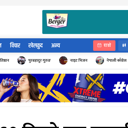
न
विचार
खेलकुद
अन्य
पात्रो
रतिष्ठान
पुरबहादुर गुरुङ
नाइट भिजन
नेपाली काँग्रेस