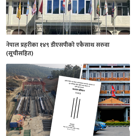
नेपाल प्रहरीका १४९ डीएसपीको एकैसाथ सरुवा
(सूचीसहित)