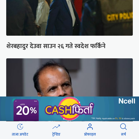
शेरबहादुर देउवा साउन २६ गते स्वदेश फर्किने
ताजा अपडेट
ट्रेन्डिङ
प्रोफाइल
सर्च