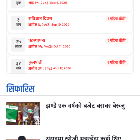
-
भाद्र १९, २०८३
Sep 4, 2026
शुक्र
संविधान दिवस
१ महिना बाँकी
३
-
असोज ३, २०८३
Sep 19, 2026
शनि
घटस्थापना
२ महिना बाँकी
२५
-
असोज २५, २०८३
Oct 11, 2026
आइत
फूलपाती
२ महिना बाँकी
३१
-
असोज ३१ , २०८३
Oct 17, 2026
शनि
कार्तिक सङ्क्रान्ति
२ महिना बाँकी
१
सिफारिस
-
कार्तिक १, २०८३
Oct 18, 2026
आइत
झण्डै एक वर्षको बजेट बराबर बेरुजु
महानवमी
२ महिना बाँकी
३
-
कार्तिक ३, २०८३
Oct 20, 2026
मंगल
विजयादशमी
२ महिना बाँकी
४
-
कार्तिक ४, २०८३
Oct 21, 2026
बुध
संसद्‌मा खोजी भइरहँदा कहाँ थिए