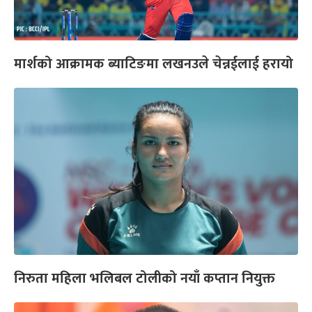
मार्शको आक्रामक ब्याटिङमा लखनउले चेन्नईलाई हरायो
निरुता महिला भलिबल टोलीको नयाँ कप्तान नियुक्त