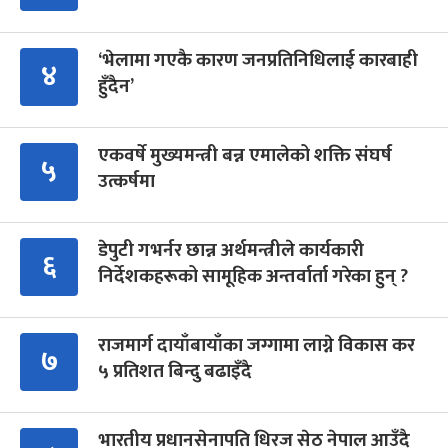
‘भेलामा गएकै कारण जनप्रतिनिधिलाई कारबाही
४
हुँदैन’
एकवर्षे मुख्यमन्त्री बन्न एमालेको शक्ति संघर्ष
५
उत्कर्षमा
डेपुटी गभर्नर छान्न अर्थमन्त्रीले कार्यकारी
६
निर्देशकहरूको सामूहिक अन्तर्वार्ता गरेका हुन् ?
राजमार्ग दायाँबायाँका जग्गामा लाग्ने विकास कर
७
५ प्रतिशत बिन्दु बढाइँदै
भारतीय प्रधानसेनापति धिरज सेठ नेपाल आउँदै