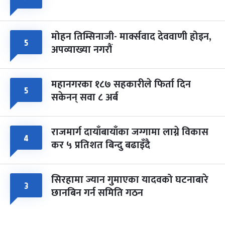
मोहन तिम्सिनाजी- मार्क्सवाद देववाणी होइन,
५
अपव्याख्या नगरौं
महानगरका १८७ सहकारीले फिर्ता दिन
५
सकेनन् सवा ८ अर्ब
राजमार्ग दायाँबायाँका जग्गामा लाग्ने विकास
४
कर ५ प्रतिशत बिन्दु बढाइँदै
सिरहामा ज्यान गुमाएका यादवको घटनाबारे
३
छानबिन गर्न समिति गठन