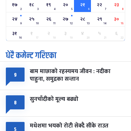
१७
१८
१९
२०
२१
२२
२३
2
3
4
5
6
7
8
अन्तराष्ट्रिय नारी दिवस
७ महिना बाँकी
२४
२४
२५
२६
२७
२८
२९
३०
-
फाल्गुन २४, २०८३
Mar 8, 2027
सोम
9
10
11
12
13
14
15
३१
१
२
३
४
५
६
ग्याल्पो ल्होसार
७ महिना बाँकी
२५
-
16
17
18
19
20
21
22
फाल्गुन २५, २०८३
Mar 9, 2027
मंगल
धेरै कमेन्ट गरिएका
पूर्णिमा व्रत
७ महिना बाँकी
७
-
चैत्र ७, २०८३
Mar 21, 2027
आइत
बाम माछाको रहस्यमय जीवन : नदीका
९
फागुपूर्णिमा
७ महिना बाँकी
८
पाहुना, समुद्रका सन्तान
-
चैत्र ८, २०८३
Mar 22, 2027
सोम
सुनचाँदीको मूल्य बढ्यो
८
मधेशमा भयको रोटी सेक्दै सीके राउत
५