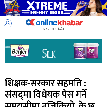
Skip
to
२१ साउन २०८३, बिहीबार
content
शिक्षक-सरकार सहमति :
संसद्‍मा विधेयक पेस गर्ने
समयसीमा नजिकियो, के छ