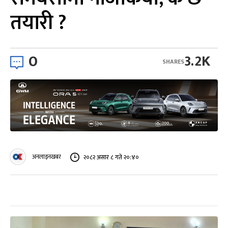
तयारी ?
0
3.2K
SHARES
अनलाइनखबर
२०८२ असार ८ गते २०:४०