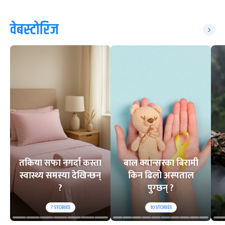
वेबस्टोरिज
तकिया सफा नगर्दा कस्ता
बाल क्यान्सरका बिरामी
स्वास्थ्य समस्या देखिन्छन्
किन ढिलो अस्पताल
?
पुग्छन् ?
7
STORIES
10
STORIES