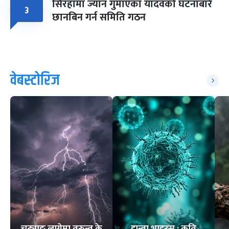
सिरहामा ज्यान गुमाएका यादवको घटनाबारे
३
छानबिन गर्न समिति गठन
वेबस्टोरिज