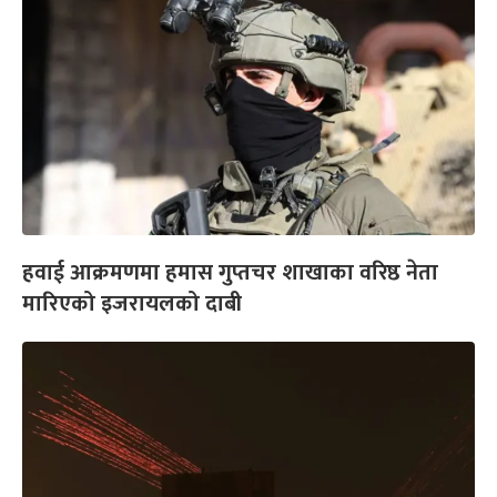
हवाई आक्रमणमा हमास गुप्तचर शाखाका वरिष्ठ नेता
मारिएको इजरायलको दाबी