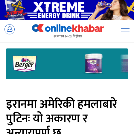
Skip
to
२१ साउन २०८३, बिहीबार
content
इरानमा अमेरिकी हमलाबारे
पुटिनः यो अकारण र
अन्यायपूर्ण छ