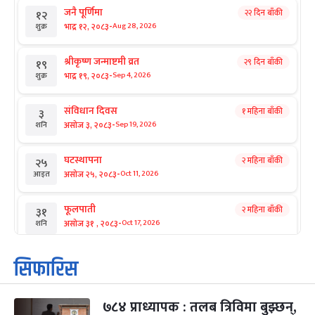
जनै पूर्णिमा
२२ दिन बाँकी
१२
-
भाद्र १२, २०८३
Aug 28, 2026
शुक्र
श्रीकृष्ण जन्माष्टमी व्रत
२९ दिन बाँकी
१९
-
भाद्र १९, २०८३
Sep 4, 2026
शुक्र
संविधान दिवस
१ महिना बाँकी
३
-
असोज ३, २०८३
Sep 19, 2026
शनि
घटस्थापना
२ महिना बाँकी
२५
-
असोज २५, २०८३
Oct 11, 2026
आइत
फूलपाती
२ महिना बाँकी
३१
-
असोज ३१ , २०८३
Oct 17, 2026
शनि
कार्तिक सङ्क्रान्ति
२ महिना बाँकी
१
सिफारिस
-
कार्तिक १, २०८३
Oct 18, 2026
आइत
७८४ प्राध्यापक : तलब त्रिविमा बुझ्छन्,
महानवमी
२ महिना बाँकी
३