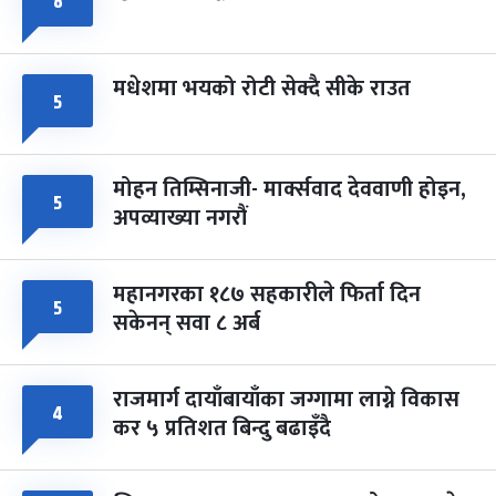
८
मधेशमा भयको रोटी सेक्दै सीके राउत
५
मोहन तिम्सिनाजी- मार्क्सवाद देववाणी होइन,
५
अपव्याख्या नगरौं
महानगरका १८७ सहकारीले फिर्ता दिन
५
सकेनन् सवा ८ अर्ब
राजमार्ग दायाँबायाँका जग्गामा लाग्ने विकास
४
कर ५ प्रतिशत बिन्दु बढाइँदै