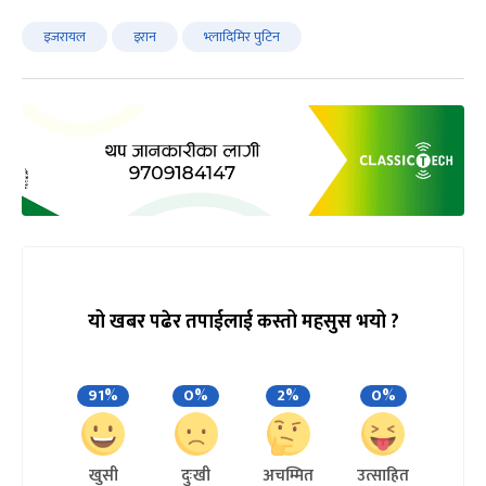
इजरायल
इरान
भ्लादिमिर पुटिन
यो खबर पढेर तपाईलाई कस्तो महसुस भयो ?
91%
0%
2%
0%
खुसी
दुःखी
अचम्मित
उत्साहित