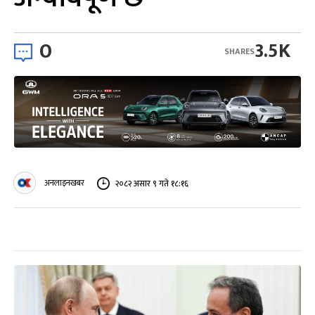
0
3.5K
SHARES
अनलाइनखबर
२०८२ असार ९ गते १८:१६