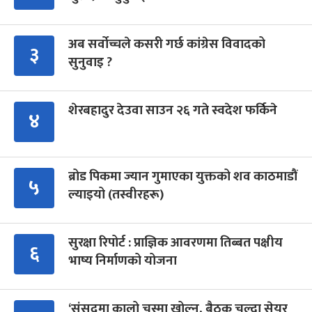
अब सर्वोच्चले कसरी गर्छ कांग्रेस विवादको
३
सुनुवाइ ?
शेरबहादुर देउवा साउन २६ गते स्वदेश फर्किने
४
ब्रोड पिकमा ज्यान गुमाएका युक्तको शव काठमाडौं
५
ल्याइयो (तस्वीरहरू)
सुरक्षा रिपोर्ट : प्राज्ञिक आवरणमा तिब्बत पक्षीय
६
भाष्य निर्माणको योजना
‘संसद्‍मा कालो चस्मा खोल्नू, बैठक चल्दा सेयर