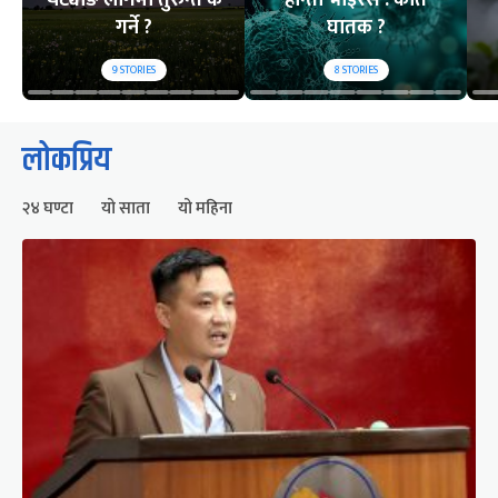
चट्याङ लागेमा तुरुन्त के
हान्ता भाइरस : कति
गर्ने ?
घातक ?
9
STORIES
8
STORIES
लोकप्रिय
२४ घण्टा
यो साता
यो महिना