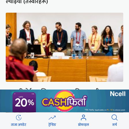
ल्याइयो (तस्वीरहरू)
सुरक्षा रिपोर्ट : प्राज्ञिक आवरणमा तिब्बत पक्षीय भाष्य
निर्माणको योजना
ताजा अपडेट
ट्रेन्डिङ
प्रोफाइल
सर्च