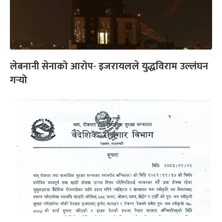
लेबनानी सेनाको आरोप- इजरायलले युद्धविराम उल्लंघन
गर्‍यो