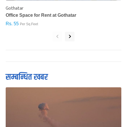
Gothatar
S
Office Space for Rent at Gothatar
H
Rs. 55
R
Per Sq.Feet
‹
›
सम्बन्धित खबर