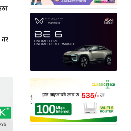
ररत
। तर