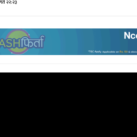
गते २२:२३