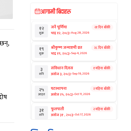
आगामी बिदाहरु
जनै पूर्णिमा
२१ दिन बाँकी
१२
-
भाद्र १२, २०८३
Aug 28, 2026
शुक्र
छन्,
श्रीकृष्ण जन्माष्टमी व्रत
२८ दिन बाँकी
१९
-
भाद्र १९, २०८३
Sep 4, 2026
शुक्र
संविधान दिवस
१ महिना बाँकी
३
-
असोज ३, २०८३
Sep 19, 2026
शनि
।
घटस्थापना
२ महिना बाँकी
२५
-
असोज २५, २०८३
Oct 11, 2026
आइत
दोष
फूलपाती
२ महिना बाँकी
३१
-
असोज ३१ , २०८३
Oct 17, 2026
शनि
कार्तिक सङ्क्रान्ति
२ महिना बाँकी
१