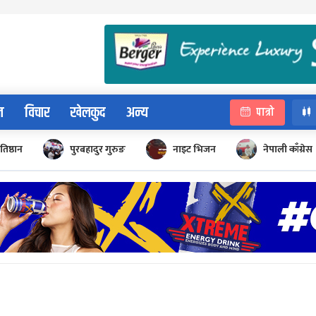
न
विचार
खेलकुद
अन्य
पात्रो
रतिष्ठान
पुरबहादुर गुरुङ
नाइट भिजन
नेपाली काँग्रेस