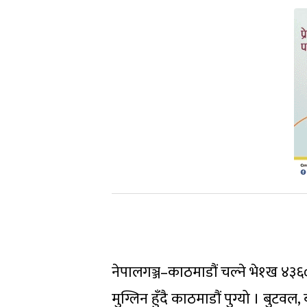
नेपालगञ्ज–काठमाडौं चल्ने भे१ख ४३६
मुग्लिन हुँदै काठमाडौं पुग्यो । बुटवल,