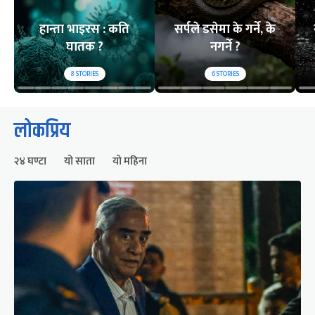
हान्ता भाइरस : कति
सर्पले डसेमा के गर्ने, के
घातक ?
नगर्ने ?
8
STORIES
6
STORIES
लोकप्रिय
२४ घण्टा
यो साता
यो महिना