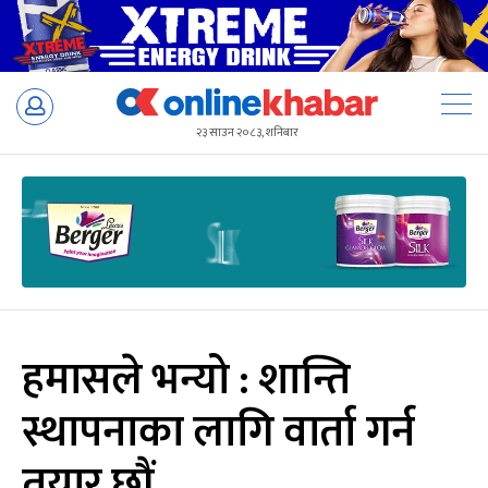
Skip
to
२३ साउन २०८३, शनिबार
content
हमासले भन्यो : शान्ति
स्थापनाका लागि वार्ता गर्न
तयार छौं