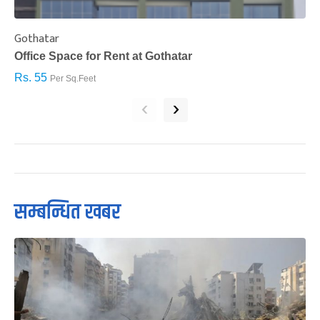
Gothatar
S
Office Space for Rent at Gothatar
H
Rs. 55
R
Per Sq.Feet
‹
›
सम्बन्धित खबर