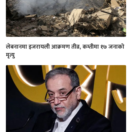
लेबनानमा इजरायली आक्रमण तीव्र, कम्तीमा १७ जनाको
मृत्यु