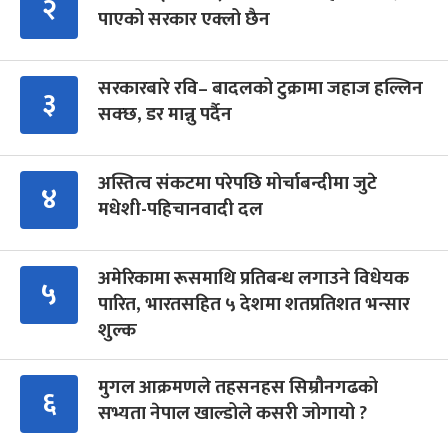
२
पाएको सरकार एक्लो छैन
सरकारबारे रवि– बादलको टुक्रामा जहाज हल्लिन
३
सक्छ, डर मान्नु पर्दैन
अस्तित्व संकटमा परेपछि मोर्चाबन्दीमा जुटे
४
मधेशी-पहिचानवादी दल
अमेरिकामा रूसमाथि प्रतिबन्ध लगाउने विधेयक
५
पारित, भारतसहित ५ देशमा शतप्रतिशत भन्सार
शुल्क
मुगल आक्रमणले तहसनहस सिम्रौनगढको
६
सभ्यता नेपाल खाल्डोले कसरी जोगायो ?