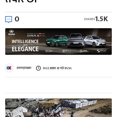
0
1.5K
SHARES
अनलाइनखबर
२०८२ असार २१ गते १५:५५