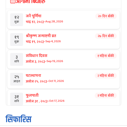
आगामी बिदाहरु
जनै पूर्णिमा
२० दिन बाँकी
१२
-
भाद्र १२, २०८३
Aug 28, 2026
शुक्र
श्रीकृष्ण जन्माष्टमी व्रत
२७ दिन बाँकी
१९
-
भाद्र १९, २०८३
Sep 4, 2026
शुक्र
संविधान दिवस
१ महिना बाँकी
३
-
असोज ३, २०८३
Sep 19, 2026
शनि
घटस्थापना
२ महिना बाँकी
२५
-
असोज २५, २०८३
Oct 11, 2026
आइत
फूलपाती
२ महिना बाँकी
३१
-
असोज ३१ , २०८३
Oct 17, 2026
शनि
कार्तिक सङ्क्रान्ति
२ महिना बाँकी
१
सिफारिस
-
कार्तिक १, २०८३
Oct 18, 2026
आइत