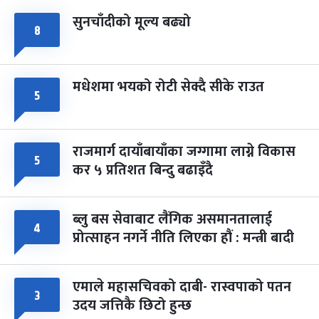
सुनचाँदीको मूल्य बढ्यो
८
मधेशमा भयको रोटी सेक्दै सीके राउत
५
राजमार्ग दायाँबायाँका जग्गामा लाग्ने विकास
५
कर ५ प्रतिशत बिन्दु बढाइँदै
ब्लु बस सेवाबाट लैंगिक असमानतालाई
४
प्रोत्साहन नगर्ने नीति लिएका हौं : मन्त्री बादी
एमाले महासचिवको दाबी- रास्वपाको पतन
३
उदय जत्तिकै छिटो हुन्छ