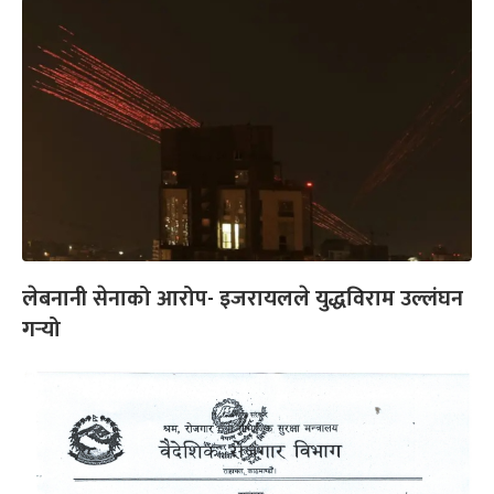
लेबनानी सेनाको आरोप- इजरायलले युद्धविराम उल्लंघन
गर्‍यो