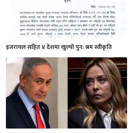
इजरायल सहित ४ देशमा खुल्यो पुन: श्रम स्वीकृति