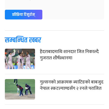
-
फाल्गुन २४, २०८३
सोम
ग्याल्पो ल्होसार
७ महिना बाँकी
२५
प्रतिक्रिया दिनुहोस्
-
फाल्गुन २५, २०८३
Mar 9, 2027
मंगल
पूर्णिमा व्रत
७ महिना बाँकी
७
-
चैत्र ७, २०८३
Mar 21, 2027
आइत
सम्बन्धित खबर
फागुपूर्णिमा
७ महिना बाँकी
८
हैदराबादमाथि शानदार जित निकाल्दै
-
चैत्र ८, २०८३
Mar 22, 2027
सोम
गुजरात शीर्षस्थानमा
गुल्सनको आक्रामक ब्याटिङको बाबजुद
नेपाल स्कटल्याण्डसँग २ रनले पराजित