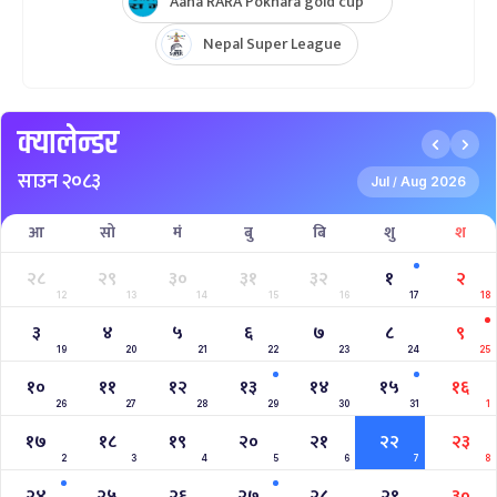
Aaha RARA Pokhara gold cup
Nepal Super League
क्यालेन्डर
साउन २०८३
Jul
Aug 2026
/
आ
सो
मं
बु
बि
शु
श
२८
२९
३०
३१
३२
१
२
12
13
14
15
16
17
18
३
४
५
६
७
८
९
19
20
21
22
23
24
25
१०
११
१२
१३
१४
१५
१६
26
27
28
29
30
31
1
१७
१८
१९
२०
२१
२२
२३
2
3
4
5
6
7
8
२४
२५
२६
२७
२८
२९
३०