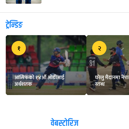
ट्रेन्डिङ
१
२
आसिफको १४औं ओडीआई
घरेलु मैदानमा नेप
अर्धशतक
स्तब्ध
वेबस्टोरिज