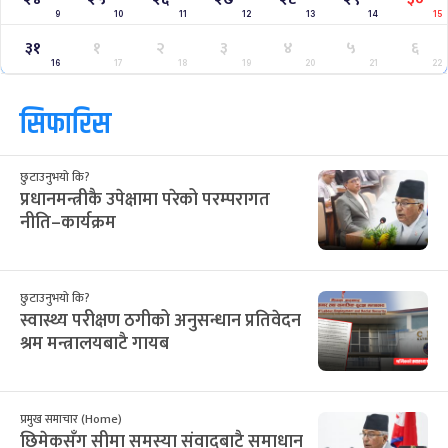
9
10
11
12
13
14
15
३१
१
२
३
४
५
६
16
17
18
19
20
21
22
सिफारिस
छुटाउनुभयो कि?
प्रधानमन्त्रीकै उपेक्षामा परेको परम्परागत
नीति–कार्यक्रम
छुटाउनुभयो कि?
स्वास्थ्य परीक्षण ठगीको अनुसन्धान प्रतिवेदन
श्रम मन्त्रालयबाटै गायब
प्रमुख समाचार (Home)
छिमेकसँग सीमा समस्या संवादबाटै समाधान