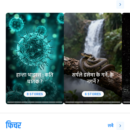
हान्ता भाइरस : कति
सर्पले डसेमा के गर्ने, के
घातक ?
नगर्ने ?
8
STORIES
6
STORIES
फिचर
सबै