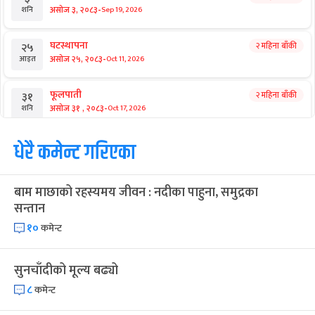
-
असोज ३, २०८३
Sep 19, 2026
शनि
घटस्थापना
२ महिना बाँकी
२५
-
असोज २५, २०८३
Oct 11, 2026
आइत
फूलपाती
२ महिना बाँकी
३१
-
असोज ३१ , २०८३
Oct 17, 2026
शनि
कार्तिक सङ्क्रान्ति
धेरै कमेन्ट गरिएका
२ महिना बाँकी
१
-
कार्तिक १, २०८३
Oct 18, 2026
आइत
बाम माछाको रहस्यमय जीवन : नदीका पाहुना, समुद्रका
महानवमी
२ महिना बाँकी
३
सन्तान
-
कार्तिक ३, २०८३
Oct 20, 2026
मंगल
१०
कमेन्ट
विजयादशमी
२ महिना बाँकी
४
-
कार्तिक ४, २०८३
Oct 21, 2026
बुध
सुनचाँदीको मूल्य बढ्यो
८
कमेन्ट
पापा‌ङ्कुशा एकादशी व्रत
२ महिना बाँकी
५
-
कार्तिक ५, २०८३
Oct 22, 2026
बिहि