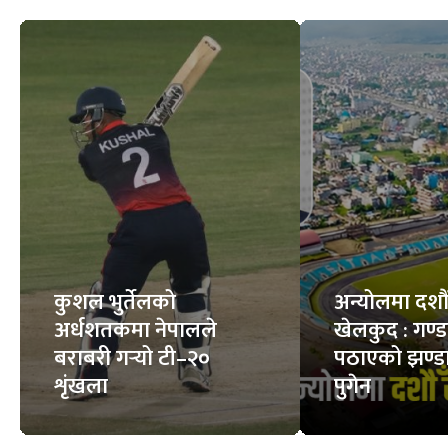
कुशल भुर्तेलको
अन्योलमा दशौँ र
अर्धशतकमा नेपालले
खेलकुद : गण्
बराबरी गर्‍यो टी–२०
पठाएको झण्डा
शृंखला
पुगेन