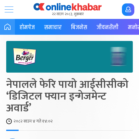
२२ साउन २०८३, शुक्रबार
होमपेज
समाचार
बिजनेस
जीवनशैली
मनोर
नेपालले फेरि पायो आईसीसीको
‘डिजिटल फ्यान इन्गेजमेन्ट
अवार्ड’
२०८२ साउन ४ गते १४:०२