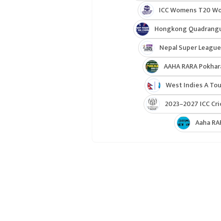
ICC Womens T20 Worl
Hongkong Quadrangul
Nepal Super League
AAHA RARA Pokhar
West Indies A Tou
2023–2027 ICC Cri
Aaha RA