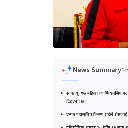
News Summary
Gen
साफ यू–१७ महिला च्याम्पियनसिप २०२५
दिइएको छ।
एन्फा महासचिव किरण राईले श्रेष्ठलाई
प्रतियोगिता अगस्ट २० देखि ३१ सम्म 