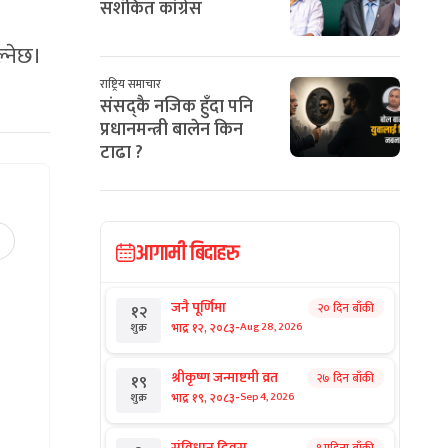
सशंकित कांग्रेस
ल्नेछ।
राष्ट्रिय समाचार
संसद्कै नजिक हुँदा पनि
प्रधानमन्त्री बालेन किन
टाढा ?
आगामी बिदाहरु
जनै पूर्णिमा
२० दिन बाँकी
१२
-
भाद्र १२, २०८३
Aug 28, 2026
शुक्र
श्रीकृष्ण जन्माष्टमी व्रत
२७ दिन बाँकी
१९
-
भाद्र १९, २०८३
Sep 4, 2026
शुक्र
संविधान दिवस