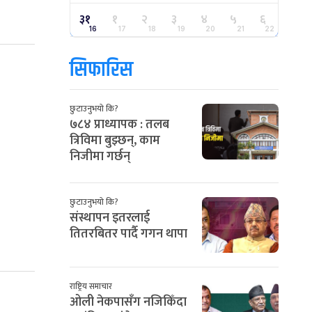
३१
१
२
३
४
५
६
16
17
18
19
20
21
22
सिफारिस
छुटाउनुभयो कि?
७८४ प्राध्यापक : तलब
त्रिविमा बुझ्छन्, काम
निजीमा गर्छन्
छुटाउनुभयो कि?
संस्थापन इतरलाई
तितरबितर पार्दै गगन थापा
राष्ट्रिय समाचार
ओली नेकपासँग नजिकिँदा