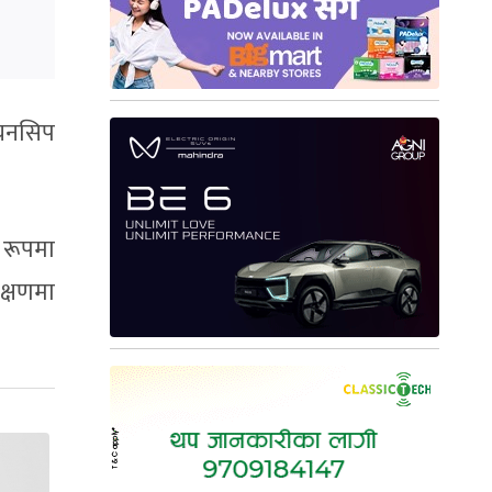
ियनसिप
 रूपमा
िक्षणमा