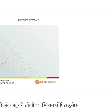
 अंक बटुल्ने टोली च्याम्पियन घोषित हुनेछ।