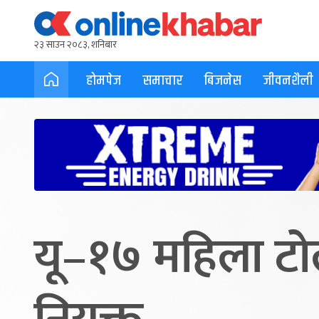
२३ साउन २०८३, शनिबार
होमपेज
समाचार
बिजनेस
जीवनशैली
यू–१७ महिला टोली