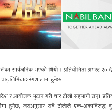
ालिका सार्वजनिक भएको थियो । प्रतियोगिता अगस्ट २० द
त चाङ्लिमिथाङ रंगशालामा हुनेछ।
गलादेश र आयोजक भुटान गरी चार टोली सहभागी छन्। प्रति
ीमा हुनेछ, जसअनुसार सबै टोलीले एक–अर्काविरुद्ध 