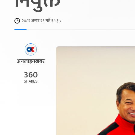
नियुक्त
२०८२ असार २६ गते १८:३५
अनलाइनखबर
360
SHARES