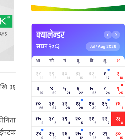
क्यालेन्डर
साउन २०८३
Jul
Aug 2026
/
आ
सो
मं
बु
बि
शु
श
२८
२९
३०
३१
३२
१
२
12
13
14
15
16
17
18
ेखि ३१
३
४
५
६
७
८
९
19
20
21
22
23
24
25
१०
११
१२
१३
१४
१५
१६
26
27
28
29
30
31
1
१७
१८
१९
२०
२१
२२
२३
योगिता
2
3
4
5
6
7
8
दुईपटक
२४
२५
२६
२७
२८
२९
३०
9
10
11
12
13
14
15