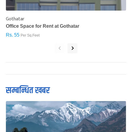
Gothatar
S
Office Space for Rent at Gothatar
H
Rs. 55
R
Per Sq.Feet
‹
›
सम्बन्धित खबर