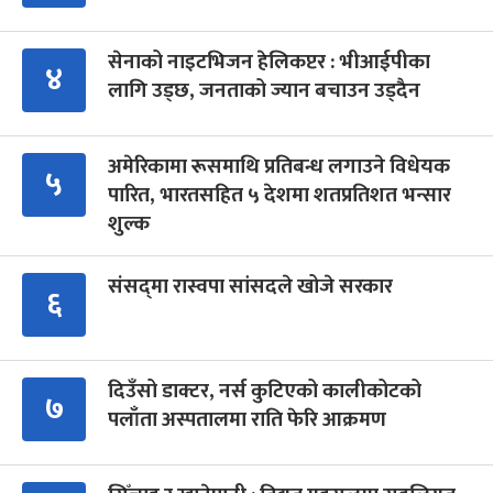
सेनाको नाइटभिजन हेलिकप्टर : भीआईपीका
४
लागि उड्छ, जनताको ज्यान बचाउन उड्दैन
अमेरिकामा रूसमाथि प्रतिबन्ध लगाउने विधेयक
५
पारित, भारतसहित ५ देशमा शतप्रतिशत भन्सार
शुल्क
संसद्‍मा रास्वपा सांसदले खोजे सरकार
६
दिउँसो डाक्टर, नर्स कुटिएको कालीकोटको
७
पलाँता अस्पतालमा राति फेरि आक्रमण