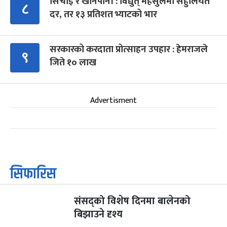
सिँचाइ र खानेपानी : विद्युत् महसुलमा सहुलियत
८
दर, तर १३ प्रतिशत भ्याटको भार
सरकारको करदाता प्रोत्साहन उपहार : हेमराजले
९
जिते १० लाख
Advertisment
सिफारिस
संसद्को विशेष दिनमा बालेनको
बिझाउने दृश्य