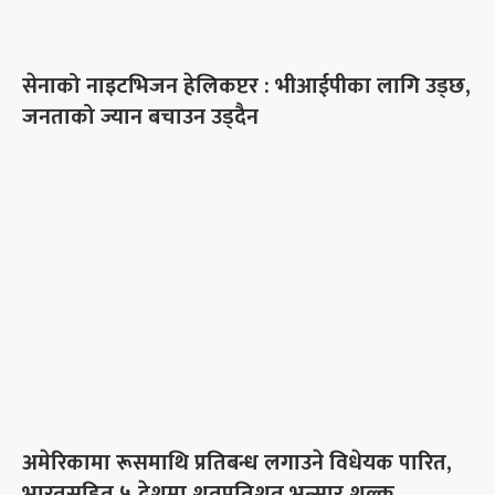
सेनाको नाइटभिजन हेलिकप्टर : भीआईपीका लागि उड्छ,
जनताको ज्यान बचाउन उड्दैन
अमेरिकामा रूसमाथि प्रतिबन्ध लगाउने विधेयक पारित,
भारतसहित ५ देशमा शतप्रतिशत भन्सार शुल्क