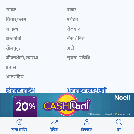
समाज
बजार
विचार/ब्लग
पर्यटन
साहित्य
रोजगार
अन्तर्वार्ता
बैंक / वित्त
खेलकुद़़
अटो
जीवनशैली/स्वास्थ्य
सूचना-प्रविधि
प्रवास
अन्तर्राष्ट्रिय
खेलकुद लाईभ
अनलाइनखबर सूची
एनपीएल २०८१
नेपालका ५० प्रभावशाली
महिला २०८२
ICC Men T20 World Cup
2024
नेपालका ५० प्रभावशाली
महिला २०८१
IPL 2024
ताजा अपडेट
ट्रेन्डिङ
प्रोफाइल
सर्च