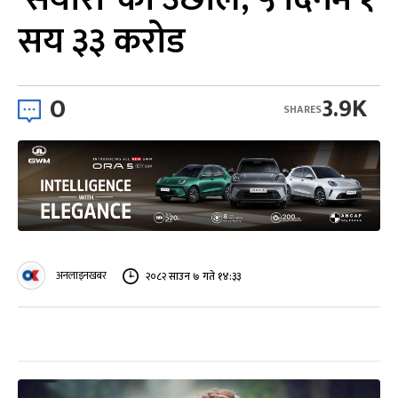
सय ३३ करोड
0
3.9K
SHARES
अनलाइनखबर
२०८२ साउन ७ गते १४:३३