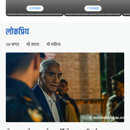
6
STORIES
7
STORIES
लोकप्रिय
२४ घण्टा
यो साता
यो महिना