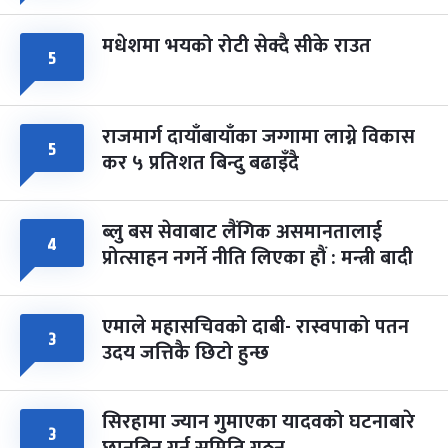
मधेशमा भयको रोटी सेक्दै सीके राउत
५
राजमार्ग दायाँबायाँका जग्गामा लाग्ने विकास
५
कर ५ प्रतिशत बिन्दु बढाइँदै
ब्लु बस सेवाबाट लैंगिक असमानतालाई
४
प्रोत्साहन नगर्ने नीति लिएका हौं : मन्त्री बादी
एमाले महासचिवको दाबी- रास्वपाको पतन
३
उदय जत्तिकै छिटो हुन्छ
सिरहामा ज्यान गुमाएका यादवको घटनाबारे
३