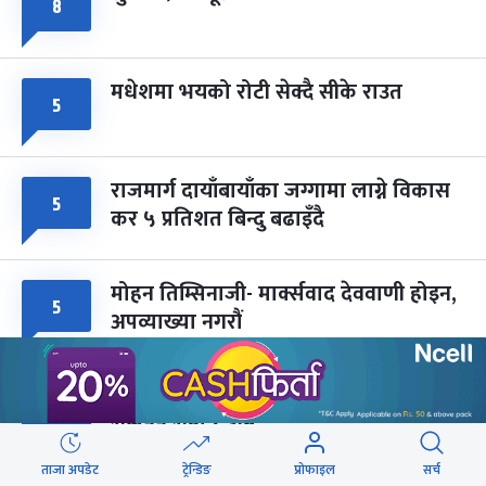
८
मधेशमा भयको रोटी सेक्दै सीके राउत
५
राजमार्ग दायाँबायाँका जग्गामा लाग्ने विकास
५
कर ५ प्रतिशत बिन्दु बढाइँदै
मोहन तिम्सिनाजी- मार्क्सवाद देववाणी होइन,
५
अपव्याख्या नगरौं
महानगरका १८७ सहकारीले फिर्ता दिन
५
सकेनन् सवा ८ अर्ब
ताजा अपडेट
ट्रेन्डिङ
प्रोफाइल
सर्च