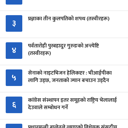
प्रज्ञाका तीन कुलपतिको शपथ (तस्वीरहरू)
३
पर्वतारोही पुरबहादुर गुरुङको अन्त्येष्टि
४
(तस्वीरहरू)
सेनाको नाइटभिजन हेलिकप्टर : भीआईपीका
५
लागि उड्छ, जनताको ज्यान बचाउन उड्दैन
कांग्रेस संस्थापन इतर समूहको राष्ट्रिय भेलालाई
६
देउवाले सम्बोधन गर्ने
प्रधानमन्त्री बालेनले ल्याएको विधेयक संसदीय