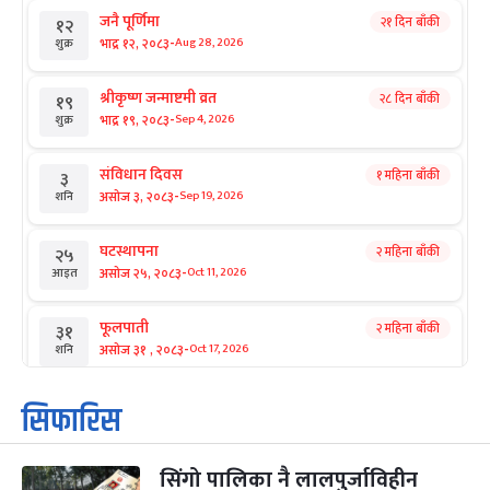
जनै पूर्णिमा
२१ दिन बाँकी
१२
-
भाद्र १२, २०८३
Aug 28, 2026
शुक्र
श्रीकृष्ण जन्माष्टमी व्रत
२८ दिन बाँकी
१९
-
भाद्र १९, २०८३
Sep 4, 2026
शुक्र
संविधान दिवस
१ महिना बाँकी
३
-
असोज ३, २०८३
Sep 19, 2026
शनि
घटस्थापना
२ महिना बाँकी
२५
-
असोज २५, २०८३
Oct 11, 2026
आइत
फूलपाती
२ महिना बाँकी
३१
-
असोज ३१ , २०८३
Oct 17, 2026
शनि
कार्तिक सङ्क्रान्ति
२ महिना बाँकी
१
सिफारिस
-
कार्तिक १, २०८३
Oct 18, 2026
आइत
सिंगो पालिका नै लालपुर्जाविहीन
महानवमी
२ महिना बाँकी
३