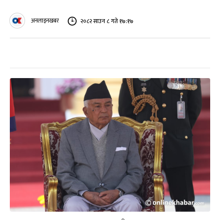
अनलाइनखबर
२०८२ साउन ८ गते १७:१७