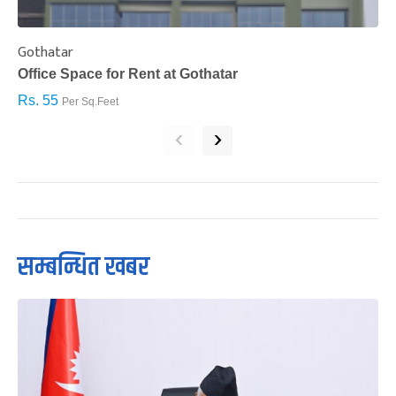
Gothatar
S
Office Space for Rent at Gothatar
H
Rs. 55
R
Per Sq.Feet
‹
›
सम्बन्धित खबर