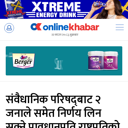
Skip
to
२२ साउन २०८३, शुक्रबार
content
संवैधानिक परिषद्‌बाट २
जनाले समेत निर्णय लिन
सक्ने प्रावधानप्रति राष्ट्रपतिको