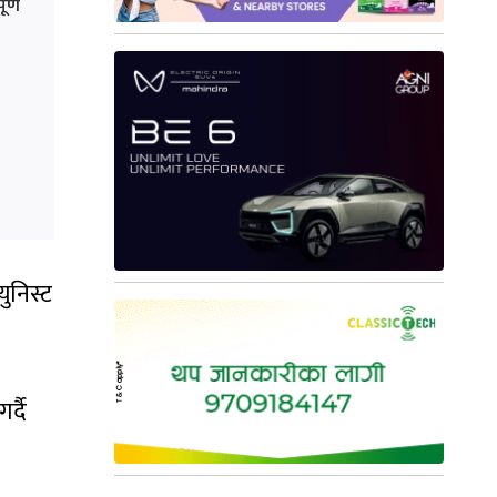
र्ण
ुनिस्ट
्दै