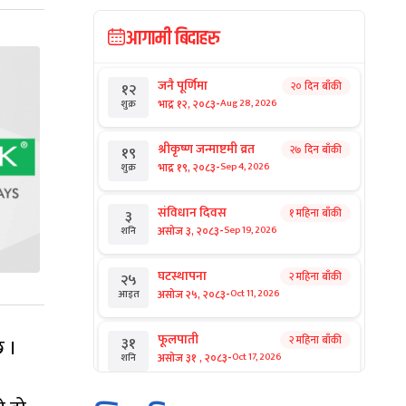
आगामी बिदाहरु
जनै पूर्णिमा
२० दिन बाँकी
१२
-
भाद्र १२, २०८३
Aug 28, 2026
शुक्र
श्रीकृष्ण जन्माष्टमी व्रत
२७ दिन बाँकी
१९
-
भाद्र १९, २०८३
Sep 4, 2026
शुक्र
संविधान दिवस
१ महिना बाँकी
३
-
असोज ३, २०८३
Sep 19, 2026
शनि
घटस्थापना
२ महिना बाँकी
२५
-
असोज २५, २०८३
Oct 11, 2026
आइत
फूलपाती
२ महिना बाँकी
३१
छ ।
-
असोज ३१ , २०८३
Oct 17, 2026
शनि
कार्तिक सङ्क्रान्ति
२ महिना बाँकी