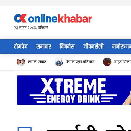
Skip
to
content
२३ साउन २०८३, शनिबार
होमपेज
समाचार
बिजनेस
जीवनशैली
मनोरञ्ज
एमाले-संकट
नेपाल प्रज्ञा प्रतिष्ठान
नाइट भिज