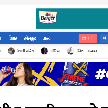
न
विचार
खेलकुद
अन्य
पात्रो
न
नेपाली काँग्रेस
अमेरिका
विदेशमा अध्ययन