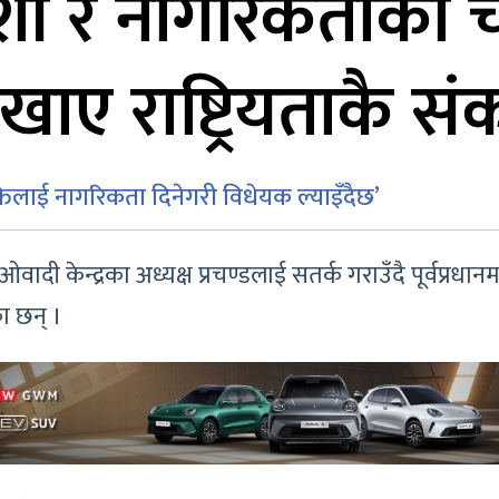
ोशी र नागरिकताको चर्
ाए राष्ट्रियताकै स
तिलाई नागरिकता दिनेगरी विधेयक ल्याइँदैछ’
ादी केन्द्रका अध्यक्ष प्रचण्डलाई सतर्क गराउँदै पूर्वप्रधा
 छन् ।