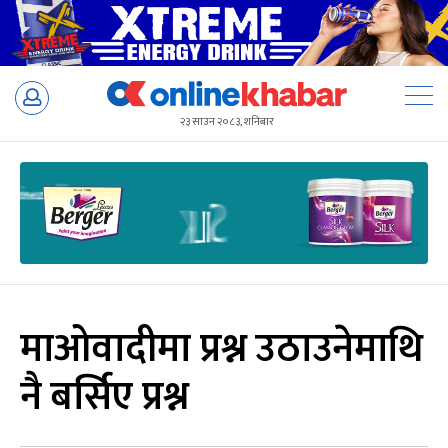
Skip
to
२३ साउन २०८३, शनिबार
content
माओवादीमा प्रश्न उठाउनेमाथि
नै बर्सिए प्रश्न