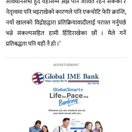
संविधानसभा हुँदै यहाँसम्म अझै पनि जीवित रहन सकेको र
नेतृत्वमा पनि भइराखेको कारणले पनि एकचोटि फेरि क्रान्ति,
नयाँ खालको विद्रोहद्वारा प्रतिक्रियावादीलाई परास्त गर्नुपर्छ
भन्ने संकल्पसहित हामी हिँडिराखेका छौं । मैले गर्ने
प्रतिबद्धता पनि यही नै हो ।’