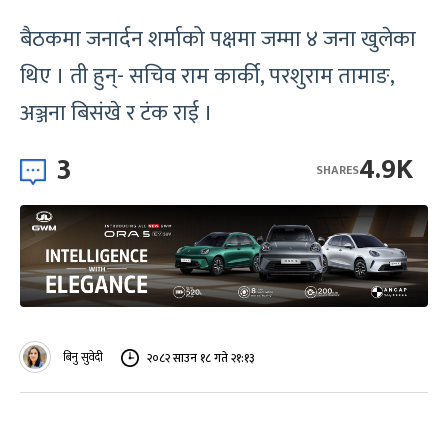
बैठकमा जनार्दन शर्माको पक्षमा जम्मा ४ जना खुलेका
थिए । ती हुन्- सचिव राम कार्की, परशुराम तामाङ,
अञ्जना बिसंखे र टंक राई ।
3
4.9K
SHARES
बिनु सुवेदी
२०८२ साउन १८ गते २१:१३