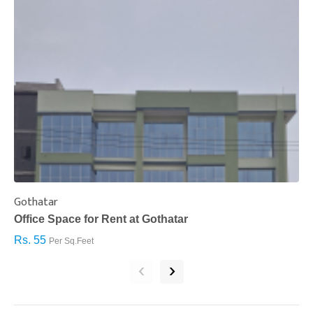
Gothatar
S
Office Space for Rent at Gothatar
H
Rs. 55
R
Per Sq.Feet
‹
›