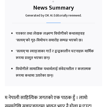
News Summary
Generated by OK AI. Editorially reviewed.
पत्रकार तथा लेखक लक्ष्मण वियोगीको कथासङ्ग्रह
'सत्यम्'को गृह-विमोचन समारोह सम्पन्न भएको छ।
'सत्यम्'मा स्याङ्जाका गाउँ र द्वन्द्वकालीन घटनाहरू मार्मिक
रूपमा प्रस्तुत भएका छन्।
वियोगीले सामाजिक यथार्थलाई संवेदनशील र कलात्मक
रूपमा कथामा उतारेका छन्।
म नेपाली साहित्यिक जगतको एक पाठक हुँ । लामो
समयदेखि सञ्चारजगतमा आवद्ध भएर नै होला म एउटा