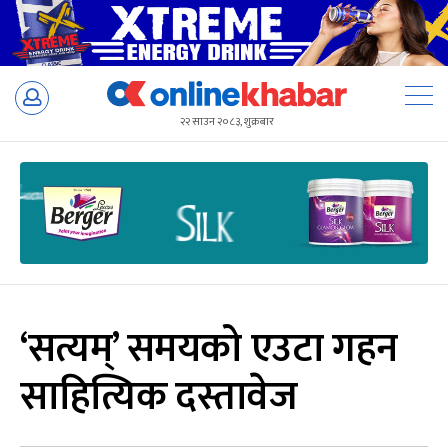
Skip
to
२२ साउन २०८३, शुक्रबार
content
‘सत्यम्’ समयको एउटा गहन
साहित्यिक दस्तावेज