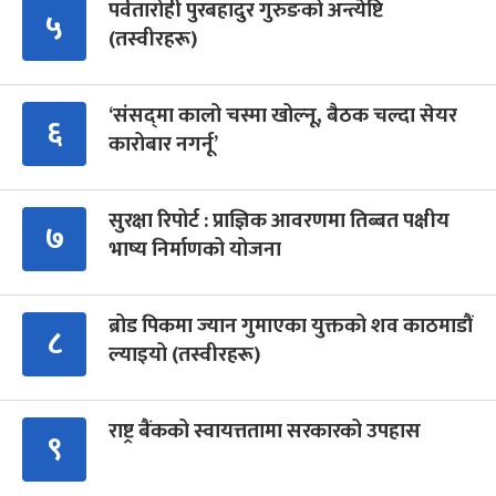
पर्वतारोही पुरबहादुर गुरुङको अन्त्येष्टि
५
(तस्वीरहरू)
‘संसद्‍मा कालो चस्मा खोल्नू, बैठक चल्दा सेयर
६
कारोबार नगर्नू’
सुरक्षा रिपोर्ट : प्राज्ञिक आवरणमा तिब्बत पक्षीय
७
भाष्य निर्माणको योजना
ब्रोड पिकमा ज्यान गुमाएका युक्तको शव काठमाडौं
८
ल्याइयो (तस्वीरहरू)
राष्ट्र बैंकको स्वायत्ततामा सरकारको उपहास
९