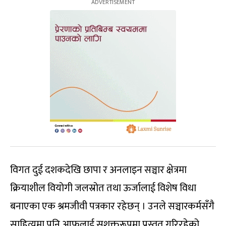
विगत दुई दशकदेखि छापा र अनलाइन सञ्चार क्षेत्रमा
क्रियाशील वियोगी जलस्रोत तथा ऊर्जालाई विशेष विधा
बनाएका एक श्रमजीवी पत्रकार रहेछन् । उनले सञ्चारकर्मसँगै
साहित्यमा पनि आफूलाई सशक्तरूपमा प्रस्तुत गरिरहेको