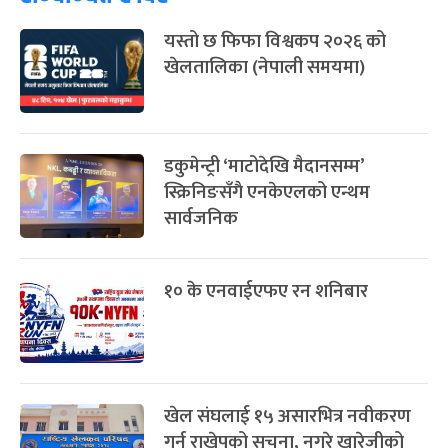
८
-
चैत्र ८, २०८३
Mar 22, 2027
सोम
यस्तो छ फिफा विश्वकप २०२६ को
खेलतालिका (नेपाली समयमा)
डकुमेन्ट्री ‘माटोदेखि मैदानसम्म’
स्क्रिनिङसँगै एनकेएलको एन्थम
सार्वजनिक
१० के एनवाईएफए रन शनिबार
खेल संघलाई १५ असारभित्र नवीकरण
गर्न राखेपको सूचना, नगरे खारेजीको