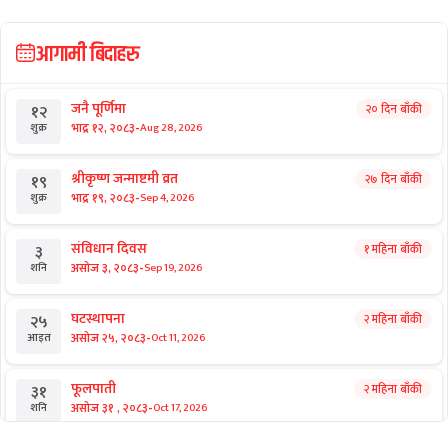
आगामी बिदाहरु
जनै पूर्णिमा
२० दिन बाँकी
१२
-
भाद्र १२, २०८३
Aug 28, 2026
शुक्र
श्रीकृष्ण जन्माष्टमी व्रत
२७ दिन बाँकी
१९
-
भाद्र १९, २०८३
Sep 4, 2026
शुक्र
संविधान दिवस
१ महिना बाँकी
३
-
असोज ३, २०८३
Sep 19, 2026
शनि
घटस्थापना
२ महिना बाँकी
२५
-
असोज २५, २०८३
Oct 11, 2026
आइत
फूलपाती
२ महिना बाँकी
३१
-
असोज ३१ , २०८३
Oct 17, 2026
शनि