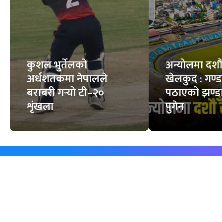
कुशल भुर्तेलको
अन्योलमा दशौँ र
अर्धशतकमा नेपालले
खेलकुद : गण्
बराबरी गर्‍यो टी–२०
पठाएको झण्डा
शृंखला
पुगेन
समाचार
विजनेस
समाज
बजार
विचार/ब्लग
पर्यटन
साहित्य
रोजगार