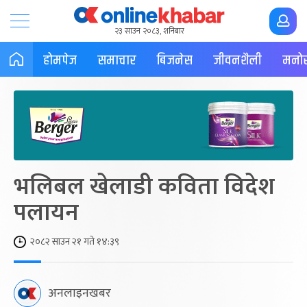
२३ साउन २०८३, शनिबार
होमपेज
समाचार
बिजनेस
जीवनशैली
मनोर
भलिबल खेलाडी कविता विदेश
पलायन
२०८२ साउन २१ गते १४:३९
अनलाइनखबर