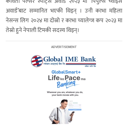
कविता पल्सर स्पोर्ट्स अवार्ड २०२३ मा ‘पिपुल्स च्वाइस
अवार्ड’बाट सम्मानित भएकी थिइन् । उनी काभा महिला
नेसन्स लिग २०२४ मा दोस्रो र काभा च्यालेन्ज कप २०२३ मा
तेस्रो हुने नेपाली टिमकी सदस्य थिइन्।