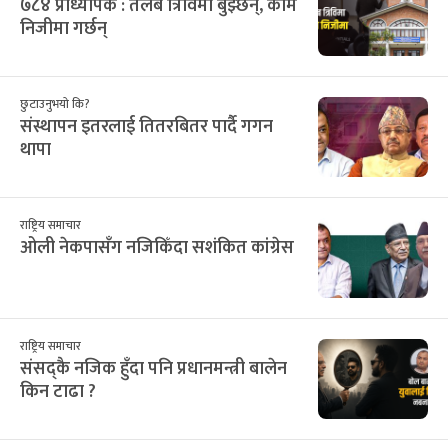
७८४ प्राध्यापक : तलब त्रिविमा बुझ्छन्, काम
निजीमा गर्छन्
छुटाउनुभयो कि?
संस्थापन इतरलाई तितरबितर पार्दै गगन
थापा
राष्ट्रिय समाचार
ओली नेकपासँग नजिकिँदा सशंकित कांग्रेस
राष्ट्रिय समाचार
संसद्कै नजिक हुँदा पनि प्रधानमन्त्री बालेन
किन टाढा ?