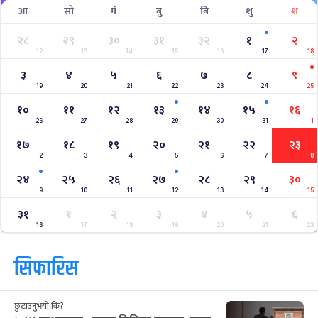
आ
सो
मं
बु
बि
शु
श
२८
२९
३०
३१
३२
१
२
12
13
14
15
16
17
18
३
४
५
६
७
८
९
19
20
21
22
23
24
25
१०
११
१२
१३
१४
१५
१६
26
27
28
29
30
31
1
१७
१८
१९
२०
२१
२२
२३
2
3
4
5
6
7
8
२४
२५
२६
२७
२८
२९
३०
9
10
11
12
13
14
15
३१
१
२
३
४
५
६
16
17
18
19
20
21
22
सिफारिस
छुटाउनुभयो कि?