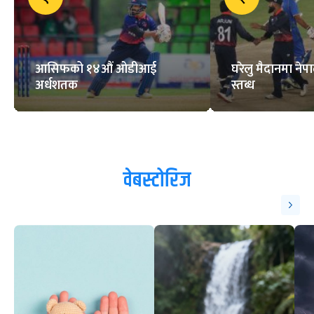
आसिफको १४औं ओडीआई
घरेलु मैदानमा नेप
अर्धशतक
स्तब्ध
वेबस्टोरिज