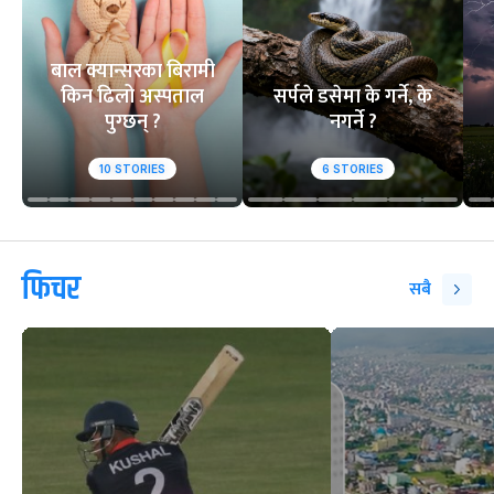
बाल क्यान्सरका बिरामी
किन ढिलो अस्पताल
सर्पले डसेमा के गर्ने, के
पुग्छन् ?
नगर्ने ?
10
STORIES
6
STORIES
फिचर
सबै