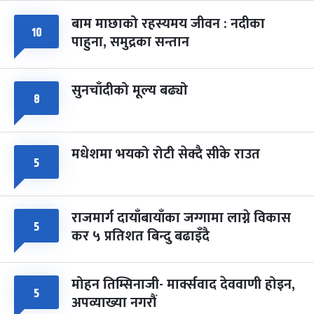
बाम माछाको रहस्यमय जीवन : नदीका
१०
फागुपूर्णिमा
७ महिना बाँकी
८
पाहुना, समुद्रका सन्तान
-
चैत्र ८, २०८३
Mar 22, 2027
सोम
सुनचाँदीको मूल्य बढ्यो
८
मधेशमा भयको रोटी सेक्दै सीके राउत
५
राजमार्ग दायाँबायाँका जग्गामा लाग्ने विकास
५
कर ५ प्रतिशत बिन्दु बढाइँदै
मोहन तिम्सिनाजी- मार्क्सवाद देववाणी होइन,
५
अपव्याख्या नगरौं