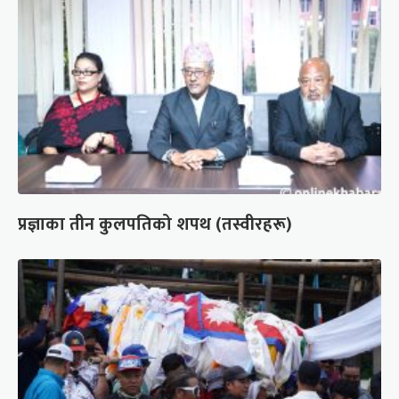
प्रज्ञाका तीन कुलपतिको शपथ (तस्वीरहरू)