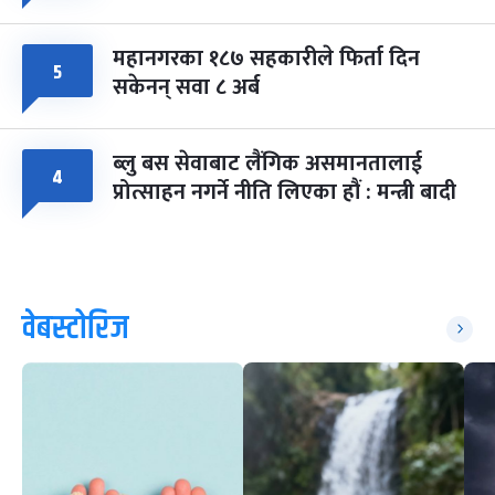
महानगरका १८७ सहकारीले फिर्ता दिन
५
सकेनन् सवा ८ अर्ब
ब्लु बस सेवाबाट लैंगिक असमानतालाई
४
प्रोत्साहन नगर्ने नीति लिएका हौं : मन्त्री बादी
वेबस्टोरिज