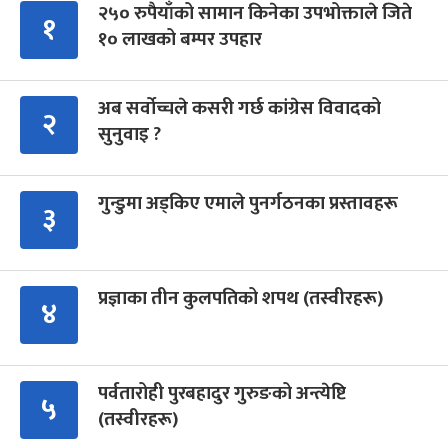
२५० रुपैयाँको सामान किनेका उपभोक्ताले जिते
१
१० लाखको बम्पर उपहार
अब सर्वोच्चले कसरी गर्छ कांग्रेस विवादको
२
सुनुवाइ ?
गुन्डुमा अड्किए एमाले पुनर्गठनका प्रस्तावहरू
३
प्रज्ञाका तीन कुलपतिको शपथ (तस्वीरहरू)
४
पर्वतारोही पुरबहादुर गुरुङको अन्त्येष्टि
५
(तस्वीरहरू)