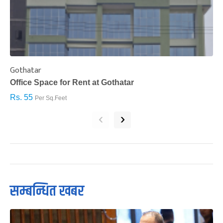
Gothatar
S
Office Space for Rent at Gothatar
H
Rs. 55
R
Per Sq.Feet
‹
›
सम्बन्धित खबर