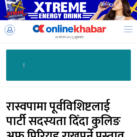
Skip
to
२२ साउन २०८३, शुक्रबार
content
रास्वपामा पूर्वविशिष्टलाई
पार्टी सदस्यता दिँदा कुलिङ
अफ पिरियड राख्नुपर्ने प्रस्ताव