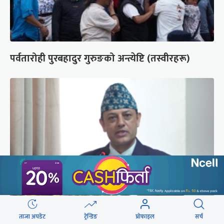
पर्वतारोही पुरबहादुर गुरुङको अन्त्येष्टि (तस्वीरहरू)
‘संसद्‍मा कालो चस्मा खोल्नू, बैठक चल्दा सेयर कारोबार
ताजा अपडेट
ट्रेन्डिङ
प्रोफाइल
सर्च