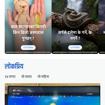
बाल क्यान्सरका बिरामी
किन ढिलो अस्पताल
सर्पले डसेमा के गर्ने, के
च
पुग्छन् ?
नगर्ने ?
10
STORIES
6
STORIES
लोकप्रिय
२४ घण्टा
यो साता
यो महिना