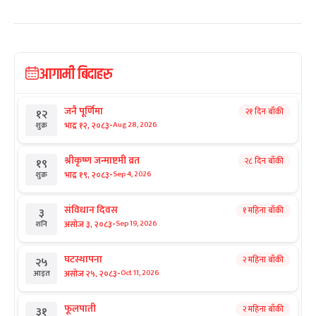
आगामी बिदाहरु
जनै पूर्णिमा
२१ दिन बाँकी
१२
-
भाद्र १२, २०८३
Aug 28, 2026
शुक्र
श्रीकृष्ण जन्माष्टमी व्रत
२८ दिन बाँकी
१९
-
भाद्र १९, २०८३
Sep 4, 2026
शुक्र
संविधान दिवस
१ महिना बाँकी
३
-
असोज ३, २०८३
Sep 19, 2026
शनि
घटस्थापना
२ महिना बाँकी
२५
-
असोज २५, २०८३
Oct 11, 2026
आइत
फूलपाती
२ महिना बाँकी
३१