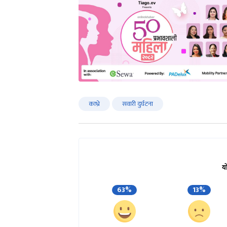
काभ्रे
सवारी दुर्घटना
य
63%
13%