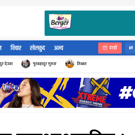
न
विचार
खेलकुद
अन्य
पात्रो
ुर देउवा
पुरबहादुर गुरुङ
तिब्बत