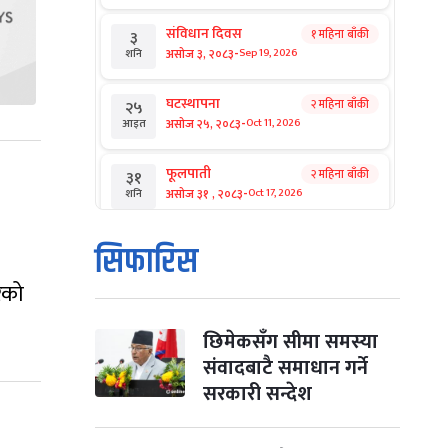
संविधान दिवस
१ महिना बाँकी
३
-
असोज ३, २०८३
Sep 19, 2026
शनि
घटस्थापना
२ महिना बाँकी
२५
-
असोज २५, २०८३
Oct 11, 2026
आइत
फूलपाती
२ महिना बाँकी
३१
-
असोज ३१ , २०८३
Oct 17, 2026
शनि
कार्तिक सङ्क्रान्ति
२ महिना बाँकी
१
सिफारिस
-
कार्तिक १, २०८३
Oct 18, 2026
आइत
ेको
महानवमी
२ महिना बाँकी
३
-
कार्तिक ३, २०८३
Oct 20, 2026
मंगल
छिमेकसँग सीमा समस्या
संवादबाटै समाधान गर्ने
विजयादशमी
२ महिना बाँकी
४
सरकारी सन्देश
-
कार्तिक ४, २०८३
Oct 21, 2026
बुध