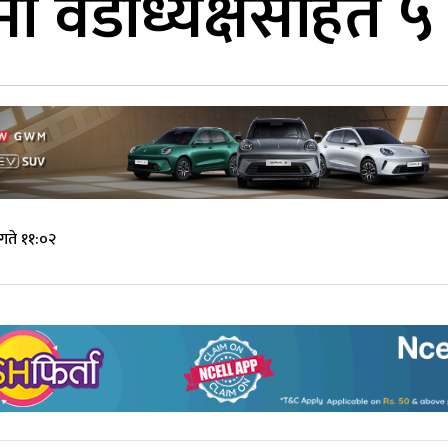
ामा वडाध्यक्षसहित 
गते ११:०२