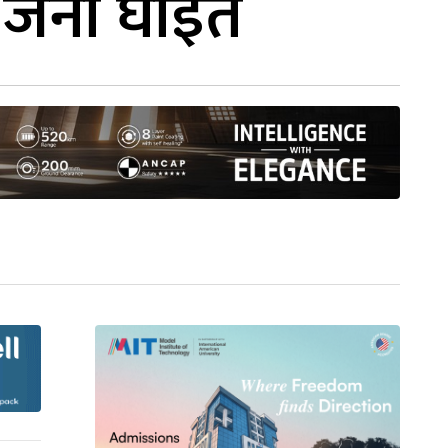
५ जना घाइते