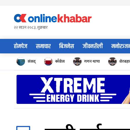
Skip
to
content
२२ साउन २०८३, शुक्रबार
होमपेज
समाचार
बिजनेस
जीवनशैली
मनोरञ्ज
संसद्
काँग्रेस
गगन थापा
शेरबहाद