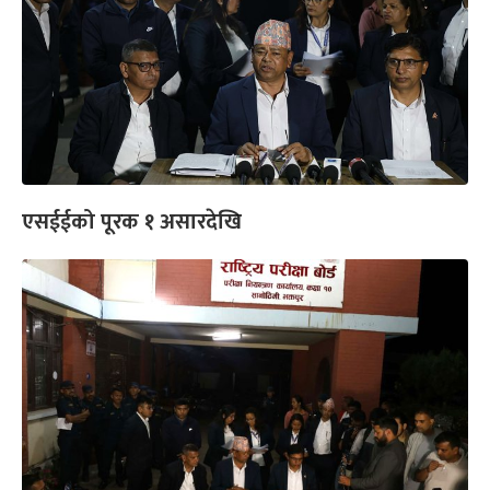
एसईईको पूरक १ असारदेखि