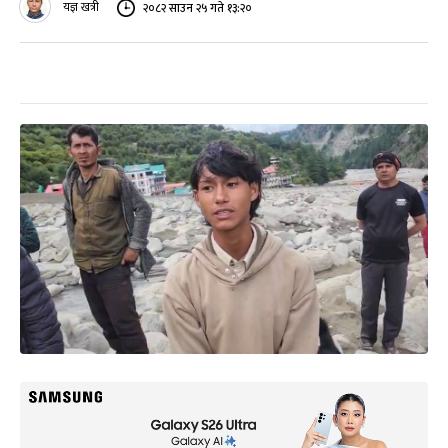
यज्ञ खत्री
२०८२ साउन २५ गते १३:२०