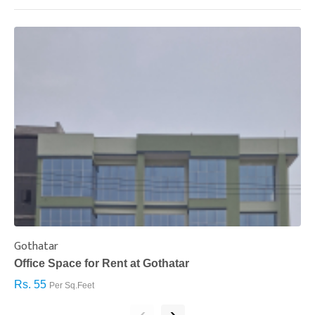
Gothatar
S
Office Space for Rent at Gothatar
H
Rs. 55
R
Per Sq.Feet
‹
›