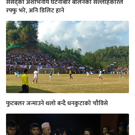
संसद्को अशोभनीय घटनाबारे बालेनका सल्लाहकारले
रफ्फु भरे, अनि डिलिट हाने
फुटबलर जन्माउने थलो बन्दै धनकुटाको चौविसे