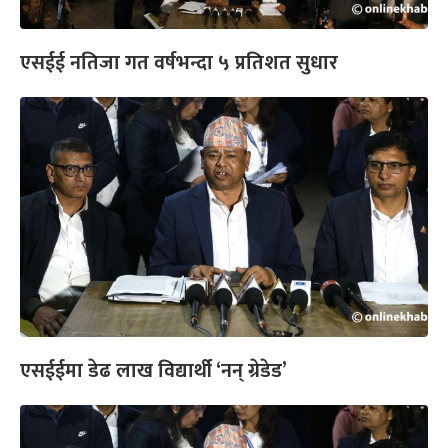
एसईई नतिजा गत वर्षभन्दा ५ प्रतिशत सुधार
एसईईमा डेढ लाख विद्यार्थी ‘नन् ग्रेडेड’