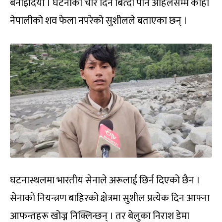
बनाइदियो । घटनाको चार दिन बित्दा पनि अहिलेसम्म कोही
नेपालीको शव फेला नपरेको सुशीलले बताएका छन् ।
घटनास्थलमा भारतीय सेनाले अरूलाई छिर्न दिएको छैन ।
सेनाको नियन्त्रण बाहिरको क्षेत्रमा सुशील प्रत्येक दिन आफ्ना
आफन्तहरू खोज्न निक्लिन्छन् । तर बेलुका निराश डेमा