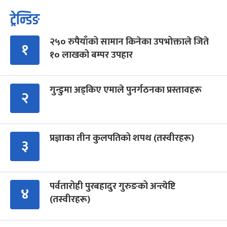
ट्रेन्डिङ
२५० रुपैयाँको सामान किनेका उपभोक्ताले जिते
१
१० लाखको बम्पर उपहार
गुन्डुमा अड्किए एमाले पुनर्गठनका प्रस्तावहरू
२
प्रज्ञाका तीन कुलपतिको शपथ (तस्वीरहरू)
३
पर्वतारोही पुरबहादुर गुरुङको अन्त्येष्टि
४
(तस्वीरहरू)