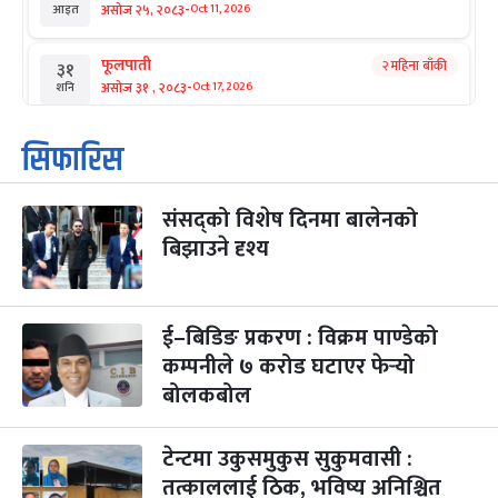
-
असोज २५, २०८३
Oct 11, 2026
आइत
फूलपाती
२ महिना बाँकी
३१
-
असोज ३१ , २०८३
Oct 17, 2026
शनि
कार्तिक सङ्क्रान्ति
२ महिना बाँकी
१
सिफारिस
-
कार्तिक १, २०८३
Oct 18, 2026
आइत
संसद्को विशेष दिनमा बालेनको
महानवमी
२ महिना बाँकी
३
-
बिझाउने दृश्य
कार्तिक ३, २०८३
Oct 20, 2026
मंगल
विजयादशमी
२ महिना बाँकी
४
-
कार्तिक ४, २०८३
Oct 21, 2026
बुध
ई–बिडिङ प्रकरण : विक्रम पाण्डेको
कम्पनीले ७ करोड घटाएर फेर्‍यो
पापा‌ङ्कुशा एकादशी व्रत
२ महिना बाँकी
५
बोलकबोल
-
कार्तिक ५, २०८३
Oct 22, 2026
बिहि
टेन्टमा उकुसमुकुस सुकुमवासी :
कुकुर तिहार
३ महिना बाँकी
२२
-
कार्तिक २२, २०८३
Nov 8, 2026
आइत
तत्काललाई ठिक, भविष्य अनिश्चित