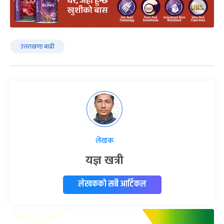
उत्तराखण्ड बाढी
लेखक
यज्ञ खत्री
लेखकको सबै आर्टिकल