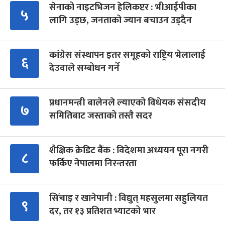
सेनाको नाइटभिजन हेलिकप्टर : भीआईपीका
५
लागि उड्छ, जनताको ज्यान बचाउन उड्दैन
कांग्रेस संस्थापन इतर समूहको राष्ट्रिय भेलालाई
६
देउवाले सम्बोधन गर्ने
प्रधानमन्त्री बालेनले ल्याएको विधेयक संसदीय
७
समितिबाट जस्ताको तस्तै सदर
शैक्षिक क्रेडिट बैंक : विदेशमा अध्ययन पूरा नगरी
८
फर्किए नेपालमा निरन्तरता
सिँचाइ र खानेपानी : विद्युत् महसुलमा सहुलियत
९
दर, तर १३ प्रतिशत भ्याटको भार