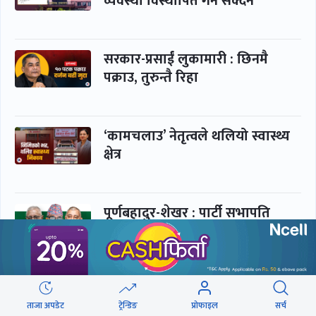
व्यवस्था विस्थापित गर्न सक्दैन’
सरकार-प्रसाईं लुकामारी : छिनमै
पक्राउ, तुरुन्तै रिहा
‘कामचलाउ’ नेतृत्वले थलियो स्वास्थ्य
क्षेत्र
पूर्णबहादुर-शेखर : पार्टी सभापति
ताक्थे, विभाजनको संघारमा
शशांकलाई अघि सारे
कप्तानगञ्जमा झिल्को, गोलबजारमा
डढेलो
ताजा अपडेट
ट्रेन्डिङ
प्रोफाइल
सर्च