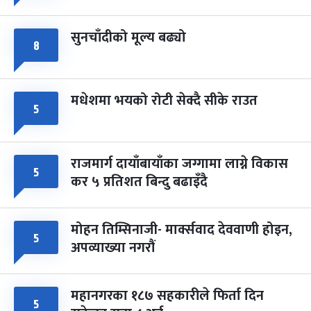
सुनचाँदीको मूल्य बढ्यो
८
मधेशमा भयको रोटी सेक्दै सीके राउत
५
राजमार्ग दायाँबायाँका जग्गामा लाग्ने विकास
५
कर ५ प्रतिशत बिन्दु बढाइँदै
मोहन तिम्सिनाजी- मार्क्सवाद देववाणी होइन,
५
अपव्याख्या नगरौं
महानगरका १८७ सहकारीले फिर्ता दिन
५