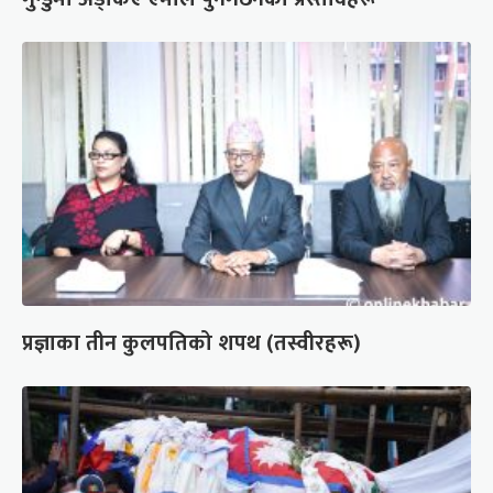
प्रज्ञाका तीन कुलपतिको शपथ (तस्वीरहरू)