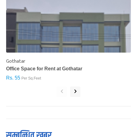
Gothatar
S
Office Space for Rent at Gothatar
H
Rs. 55
R
Per Sq.Feet
‹
›
सम्बन्धित खबर