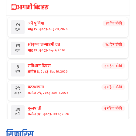
आगामी बिदाहरु
जनै पूर्णिमा
२१ दिन बाँकी
१२
-
भाद्र १२, २०८३
Aug 28, 2026
शुक्र
श्रीकृष्ण जन्माष्टमी व्रत
२८ दिन बाँकी
१९
-
भाद्र १९, २०८३
Sep 4, 2026
शुक्र
संविधान दिवस
१ महिना बाँकी
३
-
असोज ३, २०८३
Sep 19, 2026
शनि
घटस्थापना
२ महिना बाँकी
२५
-
असोज २५, २०८३
Oct 11, 2026
आइत
फूलपाती
२ महिना बाँकी
३१
-
असोज ३१ , २०८३
Oct 17, 2026
शनि
कार्तिक सङ्क्रान्ति
२ महिना बाँकी
१
सिफारिस
-
कार्तिक १, २०८३
Oct 18, 2026
आइत