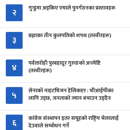
गुन्डुमा अड्किए एमाले पुनर्गठनका प्रस्तावहरू
२
प्रज्ञाका तीन कुलपतिको शपथ (तस्वीरहरू)
३
पर्वतारोही पुरबहादुर गुरुङको अन्त्येष्टि
४
(तस्वीरहरू)
सेनाको नाइटभिजन हेलिकप्टर : भीआईपीका
५
लागि उड्छ, जनताको ज्यान बचाउन उड्दैन
कांग्रेस संस्थापन इतर समूहको राष्ट्रिय भेलालाई
६
देउवाले सम्बोधन गर्ने