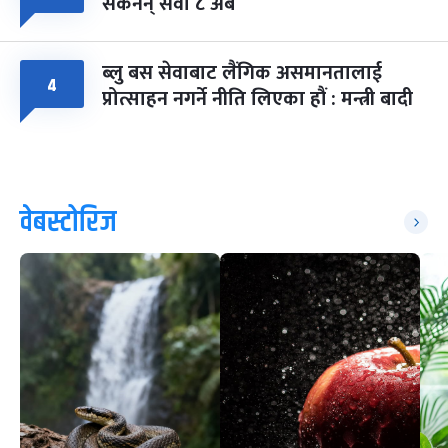
सकेनन् सवा ८ अर्ब
ब्लु बस सेवाबाट लैंगिक असमानतालाई
४
प्रोत्साहन नगर्ने नीति लिएका हौं : मन्त्री बादी
वेबस्टोरिज