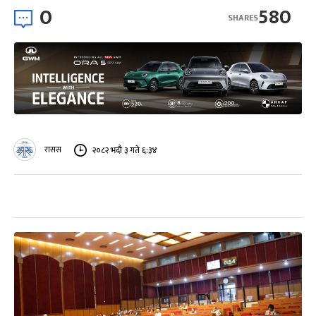
0
580
SHARES
रासस
२०८२ भदौ ३ गते ६:३४