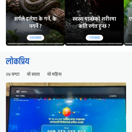
सर्पले डसेमा के गर्ने, के
स्वस्थ मान्छेको शरीरमा
ए
नगर्ने ?
कति रगत हुन्छ ?
6
STORIES
7
STORIES
लोकप्रिय
२४ घण्टा
यो साता
यो महिना