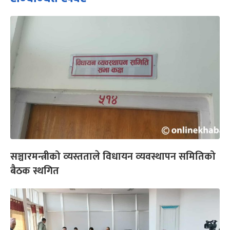
सञ्चारमन्त्रीको व्‍यस्तताले विधायन व्‍यवस्थापन समितिको
बैठक स्थगित