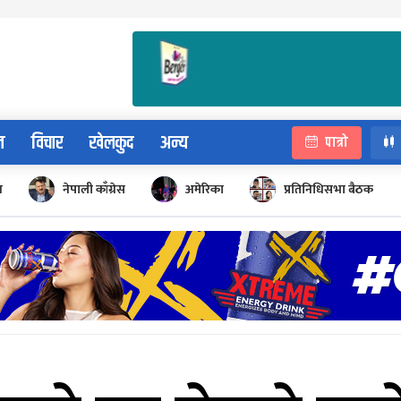
न
विचार
खेलकुद
अन्य
पात्रो
न
नेपाली काँग्रेस
अमेरिका
प्रतिनिधिसभा बैठक