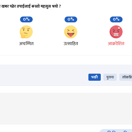
ो खबर पढेर तपाईलाई कस्तो महसुस भयो ?
0%
0%
0%
अचम्मित
उत्साहित
आक्रोशित
भर्खरै
पुराना
लोकप्र