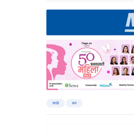
काभ्रे
बम