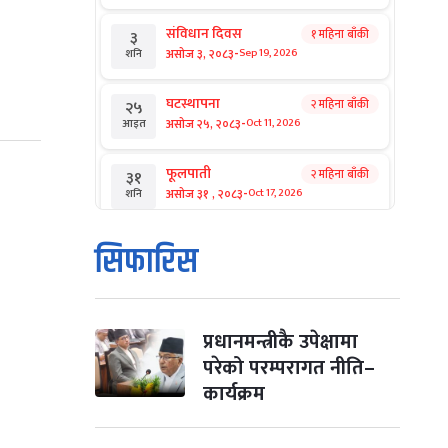
संविधान दिवस
१ महिना बाँकी
३
-
असोज ३, २०८३
Sep 19, 2026
शनि
घटस्थापना
२ महिना बाँकी
२५
-
असोज २५, २०८३
Oct 11, 2026
आइत
फूलपाती
२ महिना बाँकी
३१
-
असोज ३१ , २०८३
Oct 17, 2026
शनि
कार्तिक सङ्क्रान्ति
२ महिना बाँकी
१
सिफारिस
-
कार्तिक १, २०८३
Oct 18, 2026
आइत
महानवमी
२ महिना बाँकी
३
-
कार्तिक ३, २०८३
Oct 20, 2026
मंगल
प्रधानमन्त्रीकै उपेक्षामा
परेको परम्परागत नीति–
विजयादशमी
२ महिना बाँकी
४
कार्यक्रम
-
कार्तिक ४, २०८३
Oct 21, 2026
बुध