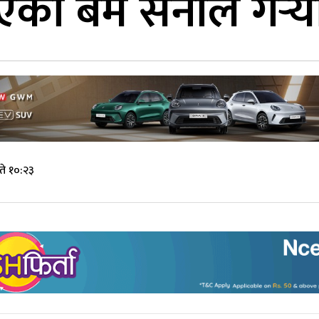
एको बम सेनाले गर्‍य
ते १०:२३