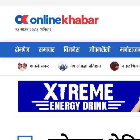
Skip
to
content
२३ साउन २०८३, शनिबार
होमपेज
समाचार
बिजनेस
जीवनशैली
मनोरञ्ज
एमाले-संकट
नेपाल प्रज्ञा प्रतिष्ठान
नाइट भिज