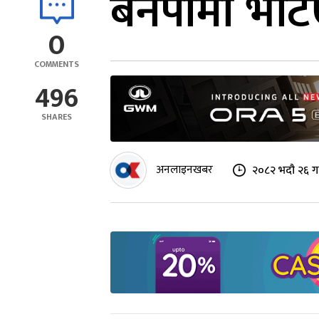
बनेपामा भेटि
0
COMMENTS
496
SHARES
अनलाइनखबर
२०८२ भदौ २६ ग