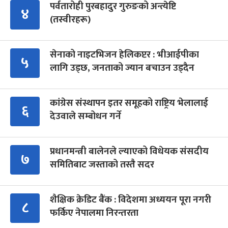
पर्वतारोही पुरबहादुर गुरुङको अन्त्येष्टि
४
(तस्वीरहरू)
सेनाको नाइटभिजन हेलिकप्टर : भीआईपीका
५
लागि उड्छ, जनताको ज्यान बचाउन उड्दैन
कांग्रेस संस्थापन इतर समूहको राष्ट्रिय भेलालाई
६
देउवाले सम्बोधन गर्ने
प्रधानमन्त्री बालेनले ल्याएको विधेयक संसदीय
७
समितिबाट जस्ताको तस्तै सदर
शैक्षिक क्रेडिट बैंक : विदेशमा अध्ययन पूरा नगरी
८
फर्किए नेपालमा निरन्तरता