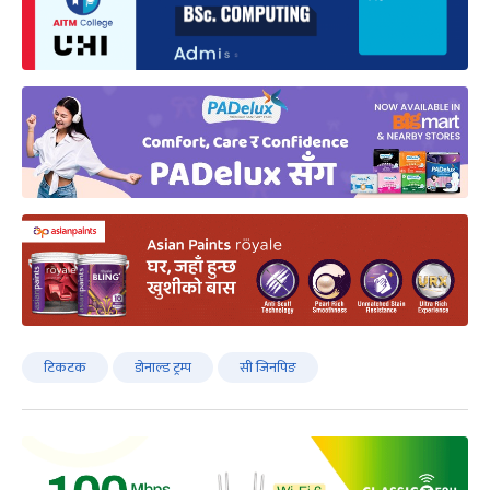
टिकटक
डोनाल्ड ट्रम्प
सी जिनपिङ