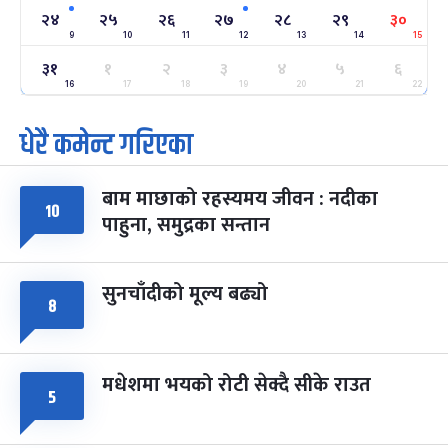
२४
-
२४
२५
२६
२७
२८
२९
३०
फाल्गुन २४, २०८३
Mar 8, 2027
सोम
9
10
11
12
13
14
15
३१
ग्याल्पो ल्होसार
१
२
३
४
५
६
७ महिना बाँकी
२५
-
फाल्गुन २५, २०८३
Mar 9, 2027
मंगल
16
17
18
19
20
21
22
धेरै कमेन्ट गरिएका
पूर्णिमा व्रत
७ महिना बाँकी
७
-
चैत्र ७, २०८३
Mar 21, 2027
आइत
बाम माछाको रहस्यमय जीवन : नदीका
फागुपूर्णिमा
१०
७ महिना बाँकी
८
पाहुना, समुद्रका सन्तान
-
चैत्र ८, २०८३
Mar 22, 2027
सोम
सुनचाँदीको मूल्य बढ्यो
८
मधेशमा भयको रोटी सेक्दै सीके राउत
५