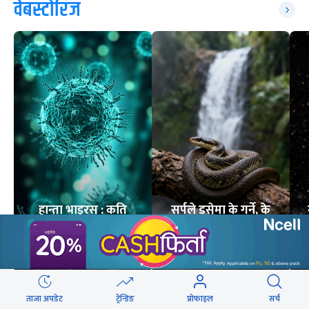
वेबस्टोरिज
हान्ता भाइरस : कति
सर्पले डसेमा के गर्ने, के
घातक ?
नगर्ने ?
8
STORIES
6
STORIES
ताजा अपडेट
ट्रेन्डिङ
प्रोफाइल
सर्च