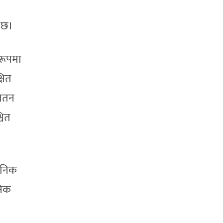
ो छ।
रूपमा
षित
भपतन
चित
दैनिक
निक