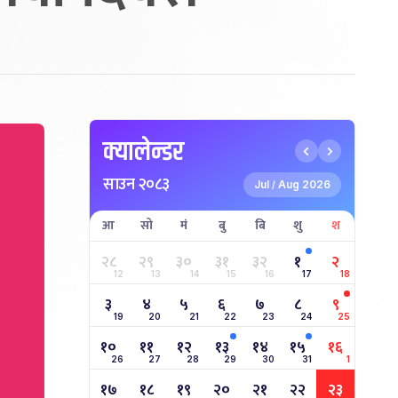
क्यालेन्डर
साउन २०८३
Jul
Aug 2026
/
आ
सो
मं
बु
बि
शु
श
२८
२९
३०
३१
३२
१
२
12
13
14
15
16
17
18
३
४
५
६
७
८
९
19
20
21
22
23
24
25
१०
११
१२
१३
१४
१५
१६
26
27
28
29
30
31
1
१७
१८
१९
२०
२१
२२
२३