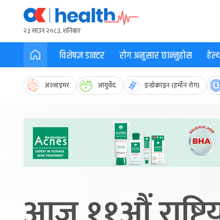
२३ साउन २०८३, शनिबार
विशेषज्ञ डाक्टर
रोग अनुसार छान्नुहोस
हेल
अल्जाइमर
आयुर्वेद
इन्डोक्राइन (हर्मोन रोग)
आज ११औं राष्ट्रि