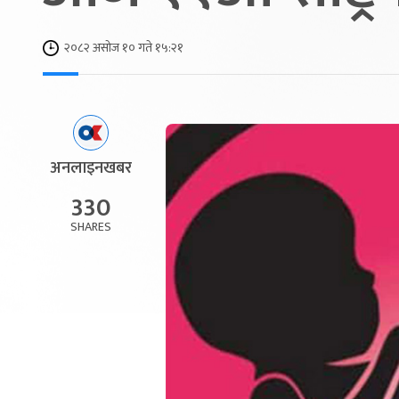
२०८२ असोज १० गते १५:२१
अनलाइनखबर
330
SHARES