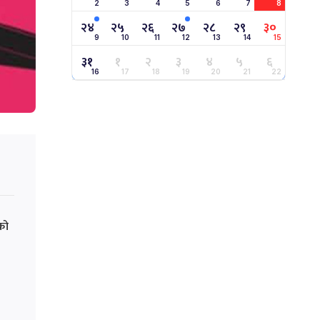
2
3
4
5
6
7
8
२४
२५
२६
२७
२८
२९
३०
9
10
11
12
13
14
15
३१
१
२
३
४
५
६
16
17
18
19
20
21
22
को