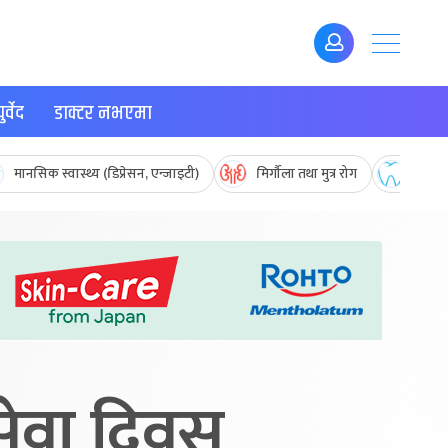
र्वेद
डाक्टर नभएमा
मानसिक स्वास्थ्य (डिप्रेसन, एन्जाइटी)
मिर्गौला तथा मुत्र रोग
मुख तथ
 सेवा दिवस