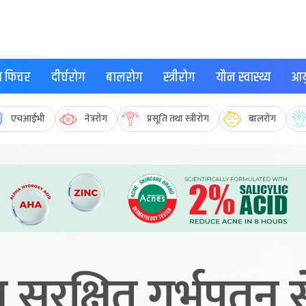
्थ फिचर
दीर्घरोग
बालरोग
स्त्रीरोग
यौन स्वास्थ्य
आयु
एचआईभी
नेत्ररोग
प्रसूति तथा स्त्रीरोग
बालरोग
य सुरक्षित गर्भपतन