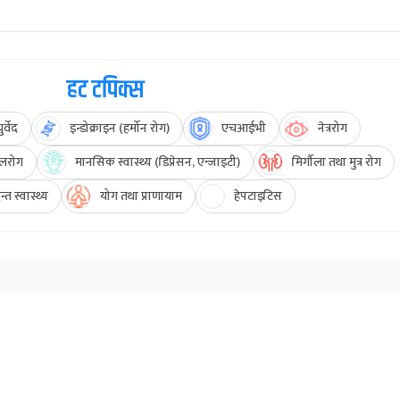
हट टपिक्स
र्वेद
इन्डोक्राइन (हर्मोन रोग)
एचआईभी
नेत्ररोग
लरोग
मानसिक स्वास्थ्य (डिप्रेसन, एन्जाइटी)
मिर्गौला तथा मुत्र रोग
्त स्वास्थ्य
योग तथा प्राणायाम
हेपटाइटिस