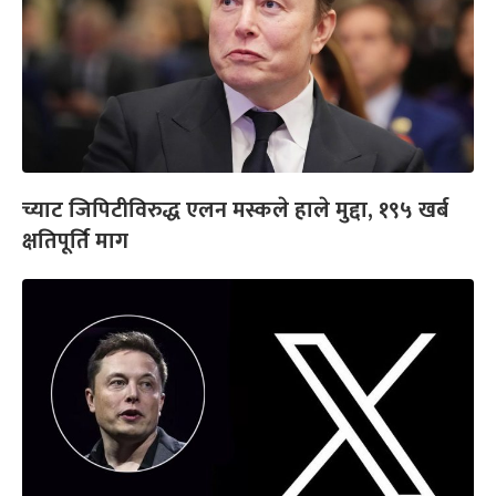
च्याट जिपिटीविरुद्ध एलन मस्कले हाले मुद्दा, १९५ खर्ब
क्षतिपूर्ति माग