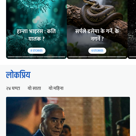
हान्ता भाइरस : कति
सर्पले डसेमा के गर्ने, के
घातक ?
नगर्ने ?
8
STORIES
6
STORIES
लोकप्रिय
२४ घण्टा
यो साता
यो महिना