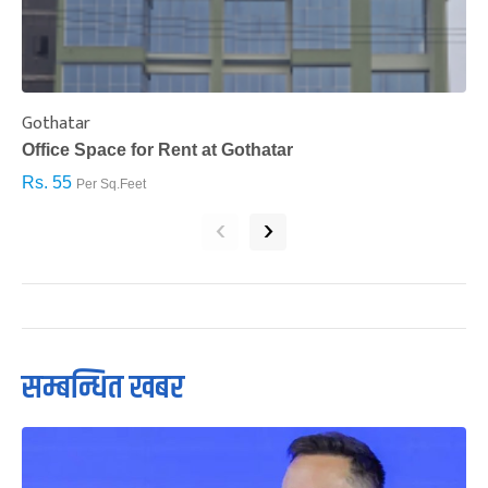
Gothatar
S
Office Space for Rent at Gothatar
H
Rs. 55
R
Per Sq.Feet
‹
›
सम्बन्धित खबर