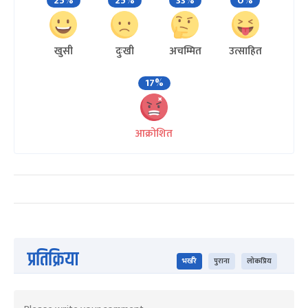
25%
25%
33%
0%
खुसी
दुःखी
अचम्मित
उत्साहित
17%
आक्रोशित
प्रतिक्रिया
भर्खरै
पुराना
लोकप्रिय