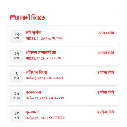
आगामी बिदाहरु
जनै पूर्णिमा
२० दिन बाँकी
१२
-
भाद्र १२, २०८३
Aug 28, 2026
शुक्र
श्रीकृष्ण जन्माष्टमी व्रत
२७ दिन बाँकी
१९
-
भाद्र १९, २०८३
Sep 4, 2026
शुक्र
संविधान दिवस
१ महिना बाँकी
३
-
असोज ३, २०८३
Sep 19, 2026
शनि
घटस्थापना
२ महिना बाँकी
२५
-
असोज २५, २०८३
Oct 11, 2026
आइत
फूलपाती
२ महिना बाँकी
३१
-
असोज ३१ , २०८३
Oct 17, 2026
शनि