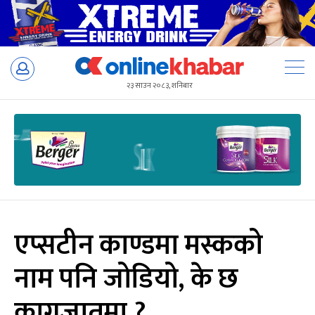
Skip
to
२३ साउन २०८३, शनिबार
content
एप्सटीन काण्डमा मस्कको
नाम पनि जोडियो, के छ
कागजातमा ?