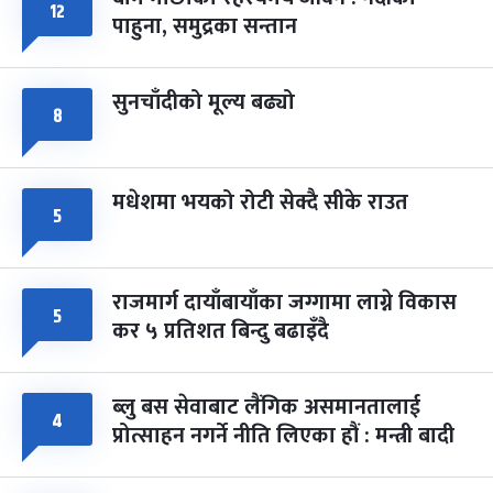
फागुपूर्णिमा
७ महिना बाँकी
८
१२
पाहुना, समुद्रका सन्तान
-
चैत्र ८, २०८३
Mar 22, 2027
सोम
सुनचाँदीको मूल्य बढ्यो
८
मधेशमा भयको रोटी सेक्दै सीके राउत
५
राजमार्ग दायाँबायाँका जग्गामा लाग्ने विकास
५
कर ५ प्रतिशत बिन्दु बढाइँदै
ब्लु बस सेवाबाट लैंगिक असमानतालाई
४
प्रोत्साहन नगर्ने नीति लिएका हौं : मन्त्री बादी