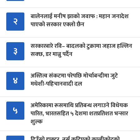
बालेनलाई मनीष झाको जवाफ : महान जनादेश
२
पाएको सरकार एक्लो छैन
सरकारबारे रवि– बादलको टुक्रामा जहाज हल्लिन
३
सक्छ, डर मान्नु पर्दैन
अस्तित्व संकटमा परेपछि मोर्चाबन्दीमा जुटे
४
मधेशी-पहिचानवादी दल
अमेरिकामा रूसमाथि प्रतिबन्ध लगाउने विधेयक
५
पारित, भारतसहित ५ देशमा शतप्रतिशत भन्सार
शुल्क
दिउँसो डाक्टर, नर्स कुटिएको कालीकोटको