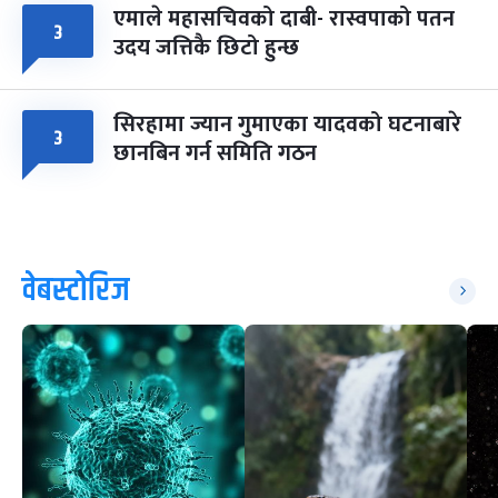
एमाले महासचिवको दाबी- रास्वपाको पतन
३
उदय जत्तिकै छिटो हुन्छ
सिरहामा ज्यान गुमाएका यादवको घटनाबारे
३
छानबिन गर्न समिति गठन
वेबस्टोरिज