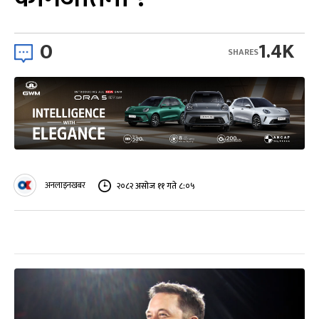
0
1.4K
SHARES
अनलाइनखबर
२०८२ असोज ११ गते ८:०५