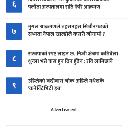
६
पलाँता अस्पतालमा राति फेरि आक्रमण
मुगल आक्रमणले तहसनहस सिम्रौनगढको
७
सभ्यता नेपाल खाल्डोले कसरी जोगायो ?
रास्वपाको स्पष्ट लाइन छ, निजी क्षेत्रमा कतिबेला
८
थुन्ला भन्ने त्रास हुन दिन हुँदैन : रवि लामिछाने
उहिलेको ‘बर्दीबास चोक’ अहिले मधेशकै
९
‘कनेक्टिभिटी हब’
Advertisment