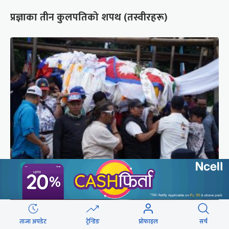
प्रज्ञाका तीन कुलपतिको शपथ (तस्वीरहरू)
पर्वतारोही पुरबहादुर गुरुङको अन्त्येष्टि (तस्वीरहरू)
ताजा अपडेट
ट्रेन्डिङ
प्रोफाइल
सर्च