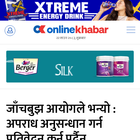
Skip
to
२२ साउन २०८३, शुक्रबार
content
जाँचबुझ आयोगले भन्यो :
अपराध अनुसन्धान गर्न
प्रतिवेदन कुर्नु पर्दैन