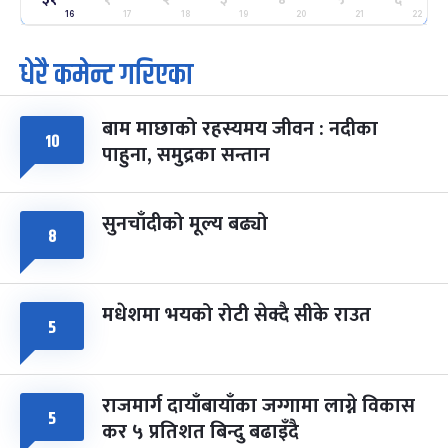
ग्याल्पो ल्होसार
७ महिना बाँकी
२५
-
16
17
18
19
20
21
22
फाल्गुन २५, २०८३
Mar 9, 2027
मंगल
धेरै कमेन्ट गरिएका
पूर्णिमा व्रत
७ महिना बाँकी
७
-
चैत्र ७, २०८३
Mar 21, 2027
आइत
बाम माछाको रहस्यमय जीवन : नदीका
१०
फागुपूर्णिमा
७ महिना बाँकी
८
पाहुना, समुद्रका सन्तान
-
चैत्र ८, २०८३
Mar 22, 2027
सोम
सुनचाँदीको मूल्य बढ्यो
८
मधेशमा भयको रोटी सेक्दै सीके राउत
५
राजमार्ग दायाँबायाँका जग्गामा लाग्ने विकास
५
कर ५ प्रतिशत बिन्दु बढाइँदै