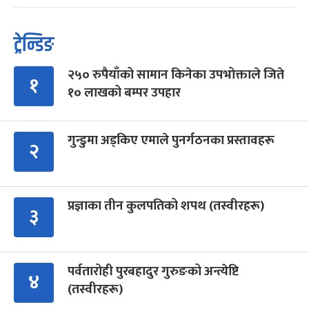
ट्रेन्डिङ
२५० रुपैयाँको सामान किनेका उपभोक्ताले जिते
१
१० लाखको बम्पर उपहार
गुन्डुमा अड्किए एमाले पुनर्गठनका प्रस्तावहरू
२
प्रज्ञाका तीन कुलपतिको शपथ (तस्वीरहरू)
३
पर्वतारोही पुरबहादुर गुरुङको अन्त्येष्टि
४
(तस्वीरहरू)