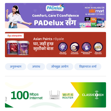
अनुसन्धान
अपराध
जाँचबुझ आयोग
विज्ञानराज शर्मा