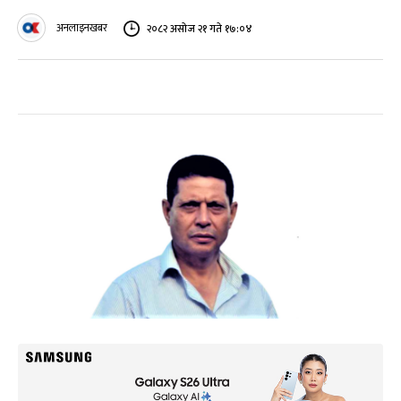
अनलाइनखबर
२०८२ असोज २१ गते १७:०४