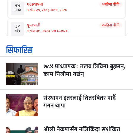
घटस्थापना
२ महिना बाँकी
२५
-
असोज २५, २०८३
Oct 11, 2026
आइत
फूलपाती
२ महिना बाँकी
३१
-
असोज ३१ , २०८३
Oct 17, 2026
शनि
कार्तिक सङ्क्रान्ति
२ महिना बाँकी
१
सिफारिस
-
कार्तिक १, २०८३
Oct 18, 2026
आइत
७८४ प्राध्यापक : तलब त्रिविमा बुझ्छन्,
महानवमी
२ महिना बाँकी
३
-
काम निजीमा गर्छन्
कार्तिक ३, २०८३
Oct 20, 2026
मंगल
विजयादशमी
२ महिना बाँकी
४
-
कार्तिक ४, २०८३
Oct 21, 2026
बुध
संस्थापन इतरलाई तितरबितर पार्दै
गगन थापा
पापा‌ङ्कुशा एकादशी व्रत
२ महिना बाँकी
५
-
कार्तिक ५, २०८३
Oct 22, 2026
बिहि
ओली नेकपासँग नजिकिँदा सशंकित
कुकुर तिहार
३ महिना बाँकी
२२