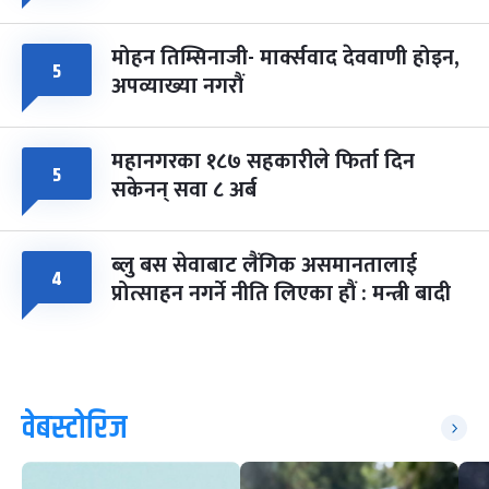
मोहन तिम्सिनाजी- मार्क्सवाद देववाणी होइन,
५
अपव्याख्या नगरौं
महानगरका १८७ सहकारीले फिर्ता दिन
५
सकेनन् सवा ८ अर्ब
ब्लु बस सेवाबाट लैंगिक असमानतालाई
४
प्रोत्साहन नगर्ने नीति लिएका हौं : मन्त्री बादी
वेबस्टोरिज