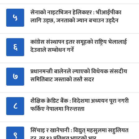
सेनाको नाइटभिजन हेलिकप्टर : भीआईपीका
५
लागि उड्छ, जनताको ज्यान बचाउन उड्दैन
कांग्रेस संस्थापन इतर समूहको राष्ट्रिय भेलालाई
६
देउवाले सम्बोधन गर्ने
प्रधानमन्त्री बालेनले ल्याएको विधेयक संसदीय
७
समितिबाट जस्ताको तस्तै सदर
शैक्षिक क्रेडिट बैंक : विदेशमा अध्ययन पूरा नगरी
८
फर्किए नेपालमा निरन्तरता
सिँचाइ र खानेपानी : विद्युत् महसुलमा सहुलियत
९
दर, तर १३ प्रतिशत भ्याटको भार