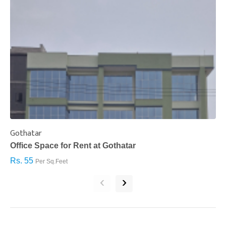
Gothatar
S
Office Space for Rent at Gothatar
H
Rs. 55
R
Per Sq.Feet
‹
›