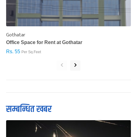
Gothatar
S
Office Space for Rent at Gothatar
H
Rs. 55
R
Per Sq.Feet
‹
›
सम्बन्धित खबर