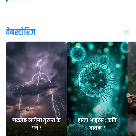
वेबस्टोरिज
चट्याङ लागेमा तुरुन्त के
हान्ता भाइरस : कति
गर्ने ?
घातक ?