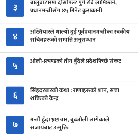
बालुवाटारमा दोस्रोपल्ट पुगे रवि लामिछाने,
३
प्रधानमन्त्रीसँग ४५ मिनेट कुराकानी
अख्तियारले थाल्यो दुई पूर्वप्रधानमन्त्रीका स्वकीय
४
सचिवहरूको सम्पत्ति अनुसन्धान
ओली-प्रचण्डको तीन बुँदेले प्रदेशपिच्छे संकट
५
सिंहदरबारको कथा : राणाहरूको शान, सत्ता
६
शक्तिको केन्द्र
मन्त्री हुँदा भ्रष्टाचार, बुढ्यौली लागेकाले
७
सजायबाट उन्मुक्ति