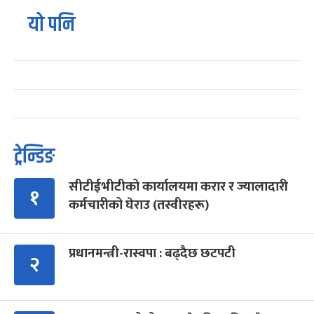
यो पनि
ट्रेन्डिङ
सीटीईभीटीको कार्यालयमा करार र ज्यालादारी
१
कर्मचारीको घेराउ (तस्वीरहरू)
प्रधानमन्त्री-रास्वपा : बढ्दैछ छटपटी
२