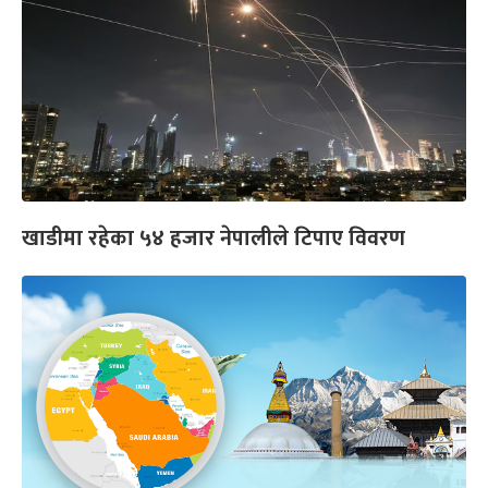
खाडीमा रहेका ५४ हजार नेपालीले टिपाए विवरण