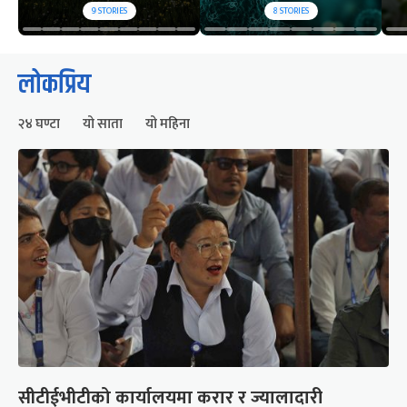
9
STORIES
8
STORIES
लोकप्रिय
२४ घण्टा
यो साता
यो महिना
सीटीईभीटीको कार्यालयमा करार र ज्यालादारी