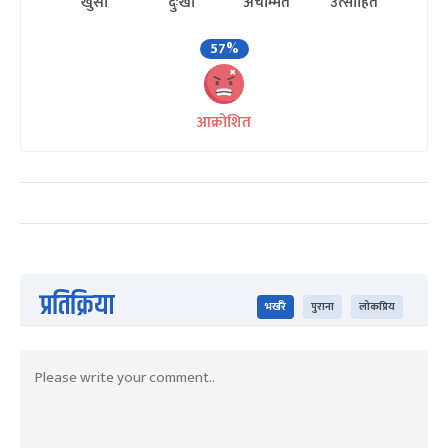
खुसी
दुःखी
अचम्मित
उत्साहित
57%
आक्रोशित
प्रतिक्रिया
भर्खरै
पुराना
लोकप्रिय