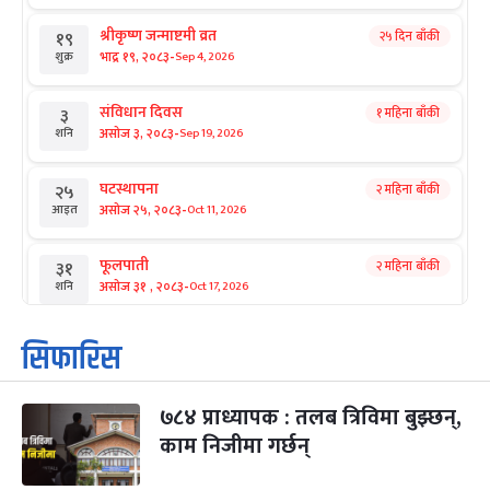
श्रीकृष्ण जन्माष्टमी व्रत
२५ दिन बाँकी
१९
-
भाद्र १९, २०८३
Sep 4, 2026
शुक्र
संविधान दिवस
१ महिना बाँकी
३
-
असोज ३, २०८३
Sep 19, 2026
शनि
घटस्थापना
२ महिना बाँकी
२५
-
असोज २५, २०८३
Oct 11, 2026
आइत
फूलपाती
२ महिना बाँकी
३१
-
असोज ३१ , २०८३
Oct 17, 2026
शनि
कार्तिक सङ्क्रान्ति
२ महिना बाँकी
१
सिफारिस
-
कार्तिक १, २०८३
Oct 18, 2026
आइत
७८४ प्राध्यापक : तलब त्रिविमा बुझ्छन्,
महानवमी
२ महिना बाँकी
३
-
काम निजीमा गर्छन्
कार्तिक ३, २०८३
Oct 20, 2026
मंगल