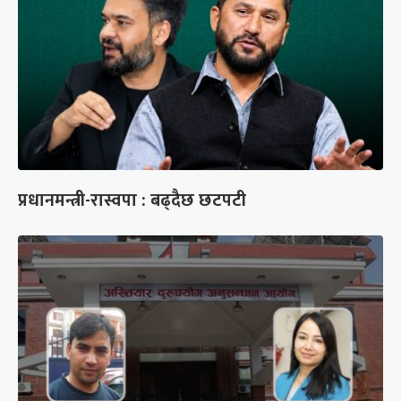
प्रधानमन्त्री-रास्वपा : बढ्दैछ छटपटी