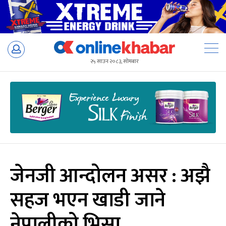
Skip
to
२५ साउन २०८३, सोमबार
content
जेनजी आन्दोलन असर : अझै
सहज भएन खाडी जाने
नेपालीको भिसा