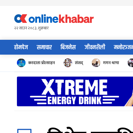
Skip
to
content
२२ साउन २०८३, शुक्रबार
होमपेज
समाचार
बिजनेस
जीवनशैली
मनोरञ्ज
करदाता प्रोत्साहन
संसद्
गगन थापा