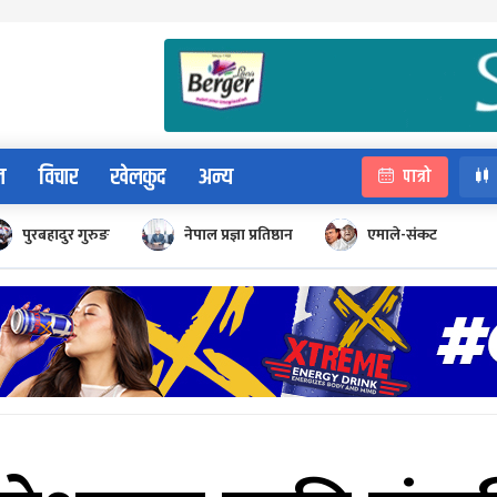
न
विचार
खेलकुद
अन्य
पात्रो
पुरबहादुर गुरुङ
नेपाल प्रज्ञा प्रतिष्ठान
एमाले-संकट