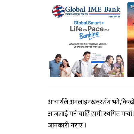
आचार्यले अनलाइनखबरसँग भने,‘केन्द्र
आजलाई गर्न चाहिँ हामी स्थगित गर्‍यौं
जानकारी गराए ।