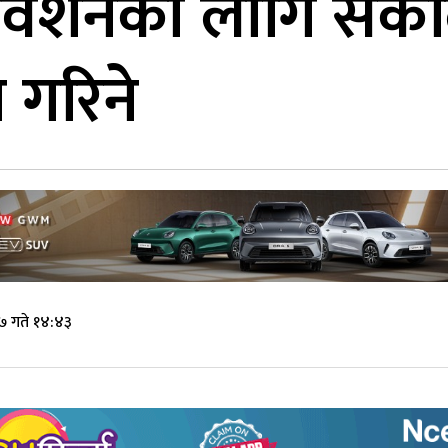
वेशनका लागि संकलि
 गरिने
 गते १४:४३