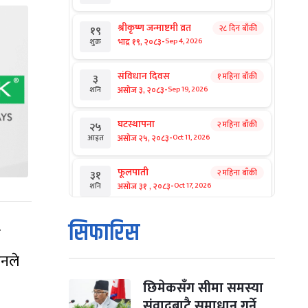
श्रीकृष्ण जन्माष्टमी व्रत
२८ दिन बाँकी
१९
-
भाद्र १९, २०८३
Sep 4, 2026
शुक्र
संविधान दिवस
१ महिना बाँकी
३
-
असोज ३, २०८३
Sep 19, 2026
शनि
घटस्थापना
२ महिना बाँकी
२५
-
असोज २५, २०८३
Oct 11, 2026
आइत
फूलपाती
२ महिना बाँकी
३१
-
असोज ३१ , २०८३
Oct 17, 2026
शनि
कार्तिक सङ्क्रान्ति
२ महिना बाँकी
१
सिफारिस
ब
-
कार्तिक १, २०८३
Oct 18, 2026
आइत
उनले
महानवमी
२ महिना बाँकी
३
-
कार्तिक ३, २०८३
Oct 20, 2026
मंगल
छिमेकसँग सीमा समस्या
संवादबाटै समाधान गर्ने