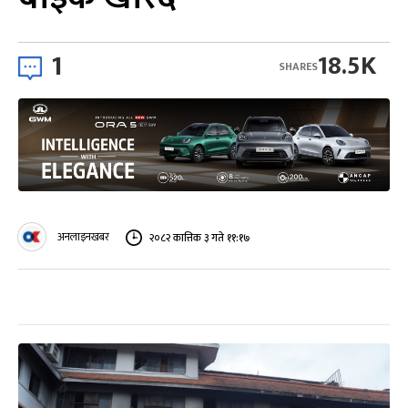
1
18.5K
SHARES
अनलाइनखबर
२०८२ कात्तिक ३ गते ११:१७