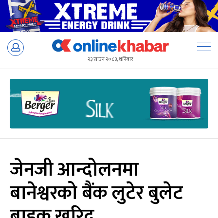
Skip
to
२३ साउन २०८३, शनिबार
content
जेनजी आन्दोलनमा
बानेश्वरको बैंक लुटेर बुलेट
बाइक खरिद