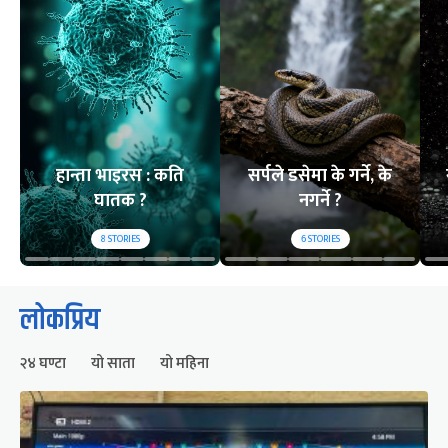
हान्ता भाइरस : कति
सर्पले डसेमा के गर्ने, के
घातक ?
नगर्ने ?
8
STORIES
6
STORIES
लोकप्रिय
२४ घण्टा
यो साता
यो महिना