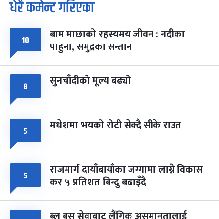
धेरै कमेन्ट गरिएका
पूर्णिमा व्रत
७ महिना बाँकी
७
-
चैत्र ७, २०८३
Mar 21, 2027
आइत
बाम माछाको रहस्यमय जीवन : नदीका
फागुपूर्णिमा
७ महिना बाँकी
८
१०
पाहुना, समुद्रका सन्तान
-
चैत्र ८, २०८३
Mar 22, 2027
सोम
सुनचाँदीको मूल्य बढ्यो
८
मधेशमा भयको रोटी सेक्दै सीके राउत
५
राजमार्ग दायाँबायाँका जग्गामा लाग्ने विकास
५
कर ५ प्रतिशत बिन्दु बढाइँदै
ब्लु बस सेवाबाट लैंगिक असमानतालाई