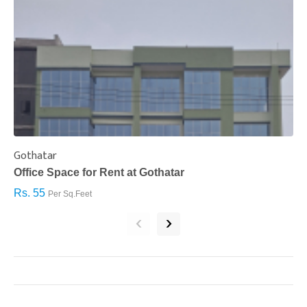
Gothatar
S
Office Space for Rent at Gothatar
H
Rs. 55
R
Per Sq.Feet
‹
›