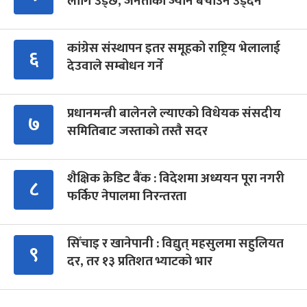
लागि उड्छ, जनताको ज्यान बचाउन उड्दैन
कांग्रेस संस्थापन इतर समूहको राष्ट्रिय भेलालाई
६
देउवाले सम्बोधन गर्ने
प्रधानमन्त्री बालेनले ल्याएको विधेयक संसदीय
७
समितिबाट जस्ताको तस्तै सदर
शैक्षिक क्रेडिट बैंक : विदेशमा अध्ययन पूरा नगरी
८
फर्किए नेपालमा निरन्तरता
सिँचाइ र खानेपानी : विद्युत् महसुलमा सहुलियत
९
दर, तर १३ प्रतिशत भ्याटको भार