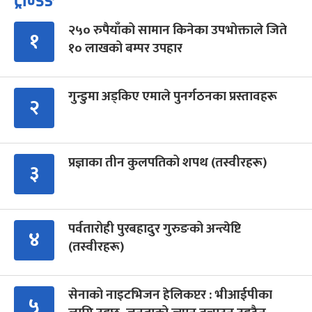
ट्रेन्डिङ
२५० रुपैयाँको सामान किनेका उपभोक्ताले जिते
१
१० लाखको बम्पर उपहार
गुन्डुमा अड्किए एमाले पुनर्गठनका प्रस्तावहरू
२
प्रज्ञाका तीन कुलपतिको शपथ (तस्वीरहरू)
३
पर्वतारोही पुरबहादुर गुरुङको अन्त्येष्टि
४
(तस्वीरहरू)
सेनाको नाइटभिजन हेलिकप्टर : भीआईपीका
५