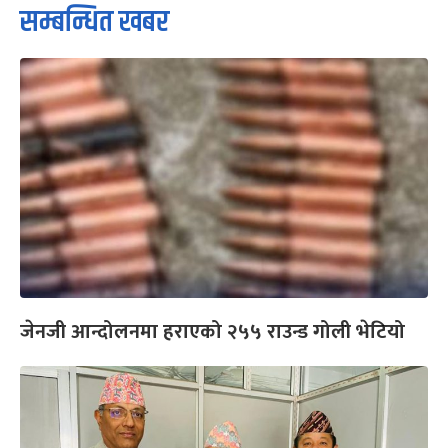
सम्बन्धित खबर
जेनजी आन्दोलनमा हराएको २५५ राउन्ड गोली भेटियो