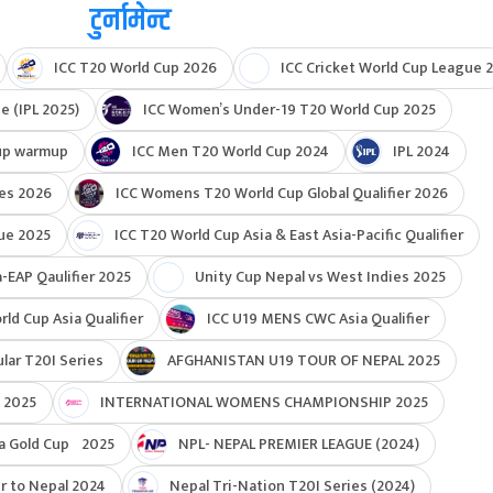
टुर्नामेन्ट
ICC T20 World Cup 2026
ICC Cricket World Cup League 2
e (IPL 2025)
ICC Women’s Under-19 T20 World Cup 2025
up warmup
ICC Men T20 World Cup 2024
IPL 2024
ies 2026
ICC Womens T20 World Cup Global Qualifier 2026
ue 2025
ICC T20 World Cup Asia & East Asia-Pacific Qualifier
-EAP Qaulifier 2025
Unity Cup Nepal vs West Indies 2025
d Cup Asia Qualifier
ICC U19 MENS CWC Asia Qualifier
ar T20I Series
AFGHANISTAN U19 TOUR OF NEPAL 2025
 2025
INTERNATIONAL WOMENS CHAMPIONSHIP 2025
a Gold Cup 2025
NPL- NEPAL PREMIER LEAGUE (2024)
r to Nepal 2024
Nepal Tri-Nation T20I Series (2024)