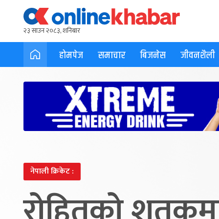
२३ साउन २०८३, शनिबार
होमपेज
समाचार
बिजनेस
जीवनशैली
नेपाली क्रिकेट :
रोहितको शतकमा 