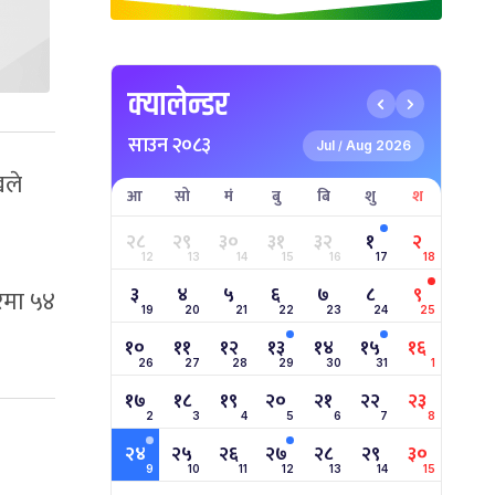
क्यालेन्डर
साउन २०८३
Jul
Aug 2026
/
खले
आ
सो
मं
बु
बि
शु
श
२८
२९
३०
३१
३२
१
२
12
13
14
15
16
17
18
३
४
५
६
७
८
९
रमा ५४
19
20
21
22
23
24
25
१०
११
१२
१३
१४
१५
१६
26
27
28
29
30
31
1
१७
१८
१९
२०
२१
२२
२३
2
3
4
5
6
7
8
२४
२५
२६
२७
२८
२९
३०
9
10
11
12
13
14
15