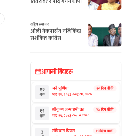
तितरबितर पार्दै गगन थापा
राष्ट्रिय समाचार
ओली नेकपासँग नजिकिँदा
सशंकित कांग्रेस
आगामी बिदाहरु
जनै पूर्णिमा
२० दिन बाँकी
१२
-
भाद्र १२, २०८३
Aug 28, 2026
शुक्र
श्रीकृष्ण जन्माष्टमी व्रत
२७ दिन बाँकी
१९
-
भाद्र १९, २०८३
Sep 4, 2026
शुक्र
संविधान दिवस
१ महिना बाँकी
३