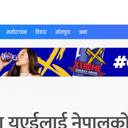
मनोरञ्जन
विचार
खेलकुद
अन्य
यूएईलाई नेपालको म