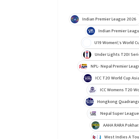
Indian Premier League 2026
Indian Premier Leagu
U19 Women\'s World C
Under Lights T20I Ser
NPL- Nepal Premier Leag
ICC T20 World Cup Asia
ICC Womens T20 Worl
Hongkong Quadrangul
Nepal Super League
AAHA RARA Pokhar
West Indies A Tou