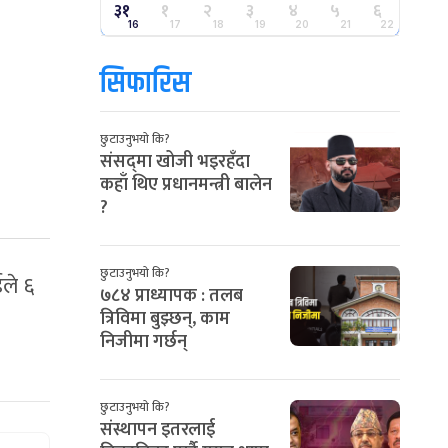
३१
१
२
३
४
५
६
16
17
18
19
20
21
22
सिफारिस
छुटाउनुभयो कि?
संसद्‌मा खोजी भइरहँदा
कहाँ थिए प्रधानमन्त्री बालेन
?
छुटाउनुभयो कि?
ले ६
७८४ प्राध्यापक : तलब
त्रिविमा बुझ्छन्, काम
निजीमा गर्छन्
छुटाउनुभयो कि?
संस्थापन इतरलाई