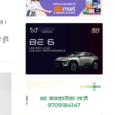
 छ ।
ुँदै