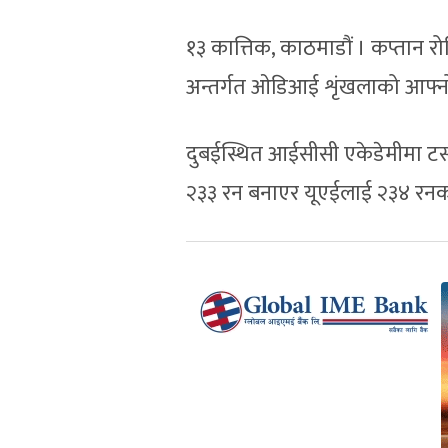
१३ कात्तिक, काठमाडौं । कप्तान 
अन्तर्गत ओडिआई शृंखलाको आफ्नो दो
दुबईस्थित आईसीसी एकेडेमीमा टस
२३३ रन बनाएर यूएईलाई २३४ रनको 