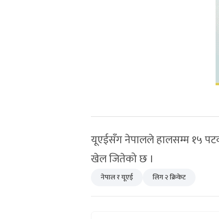
यूएईसँग नेपालले हालसम्म १५ पट
खेल जितेको छ ।
नेपाल र यूएई
लिग २ क्रिकेट