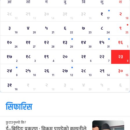
आ
सो
मं
बु
बि
शु
श
२८
२९
३०
३१
३२
१
२
12
13
14
15
16
17
18
३
४
५
६
७
८
९
19
20
21
22
23
24
25
१०
११
१२
१३
१४
१५
१६
26
27
28
29
30
31
1
१७
१८
१९
२०
२१
२२
२३
2
3
4
5
6
7
8
२४
२५
२६
२७
२८
२९
३०
9
10
11
12
13
14
15
३१
१
२
३
४
५
६
16
17
18
19
20
21
22
सिफारिस
छुटाउनुभयो कि?
ई–बिडिङ प्रकरण : विक्रम पाण्डेको कम्पनीले