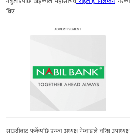
नबुजाएपछि खड्काले महासचिव
राईलाई निलम्बन
गरेका
थिए ।
साउदीबाट फर्केपछि एन्फा अध्यक्ष नेम्वाङले वरिष्ठ उपाध्यक्ष