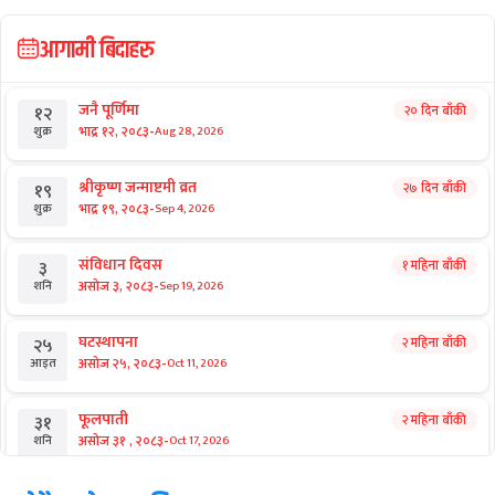
आगामी बिदाहरु
जनै पूर्णिमा
२० दिन बाँकी
१२
-
भाद्र १२, २०८३
Aug 28, 2026
शुक्र
श्रीकृष्ण जन्माष्टमी व्रत
२७ दिन बाँकी
१९
-
भाद्र १९, २०८३
Sep 4, 2026
शुक्र
संविधान दिवस
१ महिना बाँकी
३
-
असोज ३, २०८३
Sep 19, 2026
शनि
घटस्थापना
२ महिना बाँकी
२५
-
असोज २५, २०८३
Oct 11, 2026
आइत
फूलपाती
२ महिना बाँकी
३१
-
असोज ३१ , २०८३
Oct 17, 2026
शनि