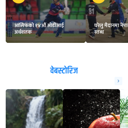
आसिफको १४औं ओडीआई
घरेलु मैदानमा नेप
अर्धशतक
स्तब्ध
वेबस्टोरिज