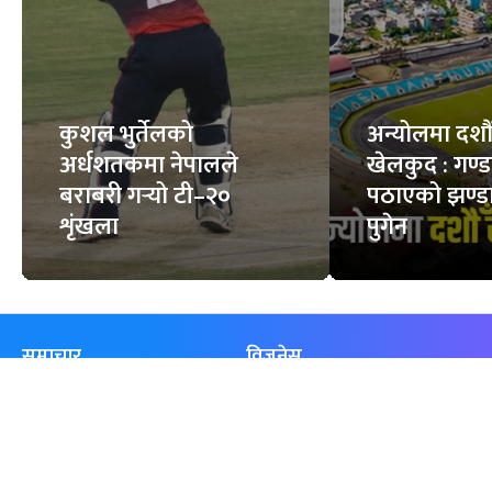
कुशल भुर्तेलको
अन्योलमा दशौँ र
अर्धशतकमा नेपालले
खेलकुद : गण्
बराबरी गर्‍यो टी–२०
पठाएको झण्डा
शृंखला
पुगेन
समाचार
विजनेस
समाज
बजार
विचार/ब्लग
पर्यटन
साहित्य
रोजगार
अन्तर्वार्ता
बैँक / वित्त