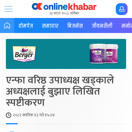
२३ साउन २०८३, शनिबार
होमपेज
समाचार
बिजनेस
जीवनशैली
मनोर
एन्फा वरिष्ठ उपाध्यक्ष खड्काले
अध्यक्षलाई बुझाए लिखित
स्पष्टीकरण
२०८२ कात्तिक १३ गते १५:२४