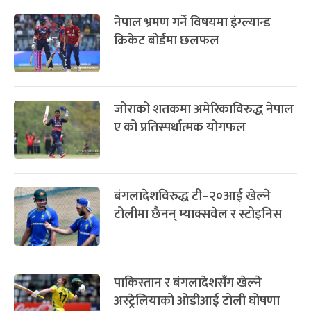
-
चैत्र ८, २०८३
Mar 22, 2027
सोम
नेपाल भ्रमण गर्ने विषयमा इंग्ल्यान्ड
क्रिकेट बोर्डमा छलफल
जोराको शतकमा अमेरिकाविरुद्ध नेपाल
ए को प्रतिस्पर्धात्मक योगफल
बंगलादेशविरुद्ध टी–२०आई खेल्ने
टोलीमा छैनन् म्याक्सवेल र स्टोइनिस
पाकिस्तान र बंगलादेशसँग खेल्ने
अस्ट्रेलियाको ओडीआई टोली घोषणा