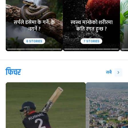
सर्पले डसेमा के गर्ने, के
स्वस्थ मान्छेको शरीरमा
नगर्ने ?
कति रगत हुन्छ ?
6
STORIES
7
STORIES
फिचर
सबै