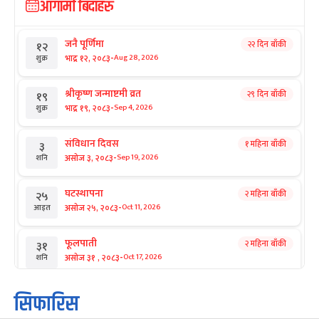
आगामी बिदाहरु
जनै पूर्णिमा
२२ दिन बाँकी
१२
-
भाद्र १२, २०८३
Aug 28, 2026
शुक्र
श्रीकृष्ण जन्माष्टमी व्रत
२९ दिन बाँकी
१९
-
भाद्र १९, २०८३
Sep 4, 2026
शुक्र
संविधान दिवस
१ महिना बाँकी
३
-
असोज ३, २०८३
Sep 19, 2026
शनि
घटस्थापना
२ महिना बाँकी
२५
-
असोज २५, २०८३
Oct 11, 2026
आइत
फूलपाती
२ महिना बाँकी
३१
-
असोज ३१ , २०८३
Oct 17, 2026
शनि
कार्तिक सङ्क्रान्ति
२ महिना बाँकी
१
सिफारिस
-
कार्तिक १, २०८३
Oct 18, 2026
आइत