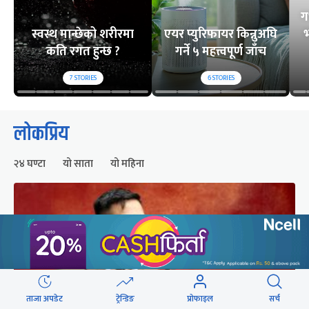
ग
स्वस्थ मान्छेको शरीरमा
एयर प्युरिफायर किन्नुअघि
भ
कति रगत हुन्छ ?
गर्ने ५ महत्त्वपूर्ण जाँच
7
STORIES
6
STORIES
लोकप्रिय
२४ घण्टा
यो साता
यो महिना
ताजा अपडेट
ट्रेन्डिङ
प्रोफाइल
सर्च