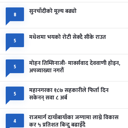
सुनचाँदीको मूल्य बढ्यो
८
मधेशमा भयको रोटी सेक्दै सीके राउत
५
मोहन तिम्सिनाजी- मार्क्सवाद देववाणी होइन,
५
अपव्याख्या नगरौं
महानगरका १८७ सहकारीले फिर्ता दिन
५
सकेनन् सवा ८ अर्ब
राजमार्ग दायाँबायाँका जग्गामा लाग्ने विकास
४
कर ५ प्रतिशत बिन्दु बढाइँदै