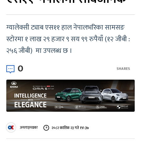
ग्यालेक्सी ट्याब एस११ हाल नेपालभरिका सामसङ
स्टोरमा १ लाख २९ हजार ९ सय ९९ रुपैयाँ (१२ जीबी :
२५६ जीबी) मा उपलब्ध छ ।
0
SHARES
अनलाइनखबर
२०८२ कात्तिक २३ गते १४:३७