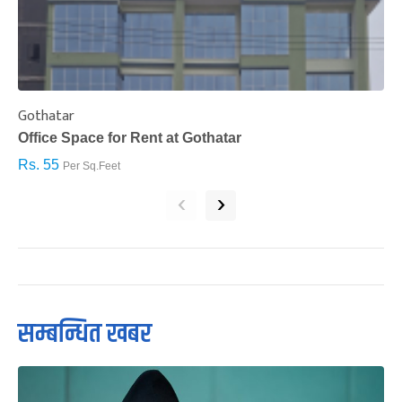
Gothatar
S
Office Space for Rent at Gothatar
H
Rs. 55
R
Per Sq.Feet
‹
›
सम्बन्धित खबर