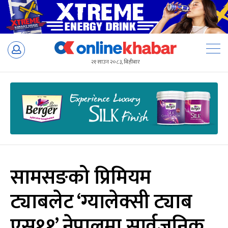
Skip
to
२१ साउन २०८३, बिहीबार
content
सामसङको प्रिमियम
ट्याबलेट ‘ग्यालेक्सी ट्याब
एस११’ नेपालमा सार्वजनिक