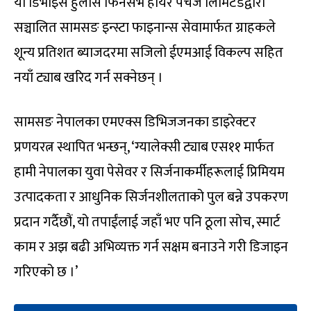
यो डिभाइस हुलास फिनसर्भ हायर पर्चेज लिमिटेडद्वारा
सञ्चालित सामसङ इन्स्टा फाइनान्स सेवामार्फत ग्राहकले
शून्य प्रतिशत ब्याजदरमा सजिलो ईएमआई विकल्प सहित
नयाँ ट्याब खरिद गर्न सक्नेछन् ।
सामसङ नेपालका एमएक्स डिभिजजनका डाइरेक्टर
प्रणयरत्न स्थापित भन्छन्, ‘ग्यालेक्सी ट्याब एस११ मार्फत
हामी नेपालका युवा पेसेवर र सिर्जनाकर्मीहरूलाई प्रिमियम
उत्पादकता र आधुनिक सिर्जनशीलताको पुल बन्ने उपकरण
प्रदान गर्दैछौं, यो तपाईंलाई जहाँ भए पनि ठूला सोच, स्मार्ट
काम र अझ बढी अभिव्यक्त गर्न सक्षम बनाउने गरी डिजाइन
गरिएको छ ।’