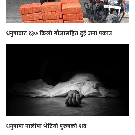
धनुषाबाट १३७ किलो गाँजासहित दुई जना पक्राउ
धनुषामा नालीमा भेटियो पुरुषको शव