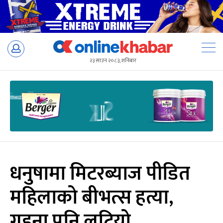
Skip
to
२३ साउन २०८३, शनिबार
content
धनुषामा मिटरब्याज पीडित
महिलाको बीभत्स हत्या,
गहना पनि लुटियो