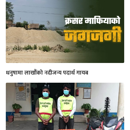
धनुषामा लाखौंको नदीजन्य पदार्थ गायब