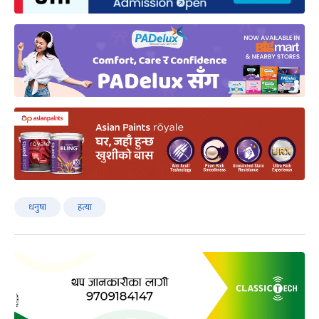
धनुषा
हत्या