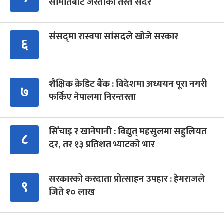
समितिबाट जस्ताको तस्तै सदर
संसद्‍मा रास्वपा सांसदले खोजे सरकार
६
शैक्षिक क्रेडिट बैंक : विदेशमा अध्ययन पूरा नगरी
७
फर्किए नेपालमा निरन्तरता
सिँचाइ र खानेपानी : विद्युत् महसुलमा सहुलियत
८
दर, तर १३ प्रतिशत भ्याटको भार
सरकारको करदाता प्रोत्साहन उपहार : हेमराजले
९
जिते १० लाख