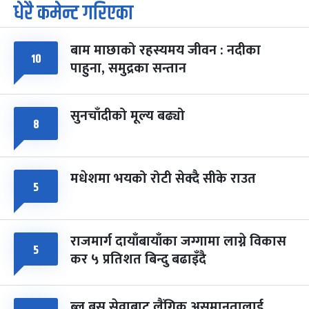
धेरै कमेन्ट गरिएका
पूर्णिमा व्रत
७ महिना बाँकी
७
-
चैत्र ७, २०८३
Mar 21, 2027
आइत
बाम माछाको रहस्यमय जीवन : नदीका
फागुपूर्णिमा
७ महिना बाँकी
८
१०
पाहुना, समुद्रका सन्तान
-
चैत्र ८, २०८३
Mar 22, 2027
सोम
सुनचाँदीको मूल्य बढ्यो
८
मधेशमा भयको रोटी सेक्दै सीके राउत
५
राजमार्ग दायाँबायाँका जग्गामा लाग्ने विकास
५
कर ५ प्रतिशत बिन्दु बढाइँदै
ब्लु बस सेवाबाट लैंगिक असमानतालाई