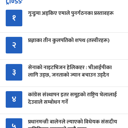
ट्रेन्डिङ
गुन्डुमा अड्किए एमाले पुनर्गठनका प्रस्तावहरू
१
प्रज्ञाका तीन कुलपतिको शपथ (तस्वीरहरू)
२
सेनाको नाइटभिजन हेलिकप्टर : भीआईपीका
३
लागि उड्छ, जनताको ज्यान बचाउन उड्दैन
कांग्रेस संस्थापन इतर समूहको राष्ट्रिय भेलालाई
४
देउवाले सम्बोधन गर्ने
प्रधानमन्त्री बालेनले ल्याएको विधेयक संसदीय
५