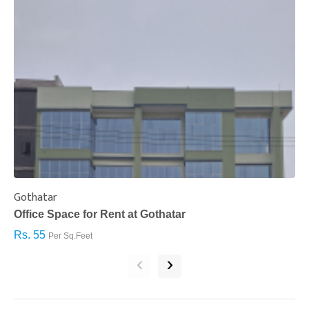
Gothatar
S
Office Space for Rent at Gothatar
H
Rs. 55
R
Per Sq.Feet
‹
›