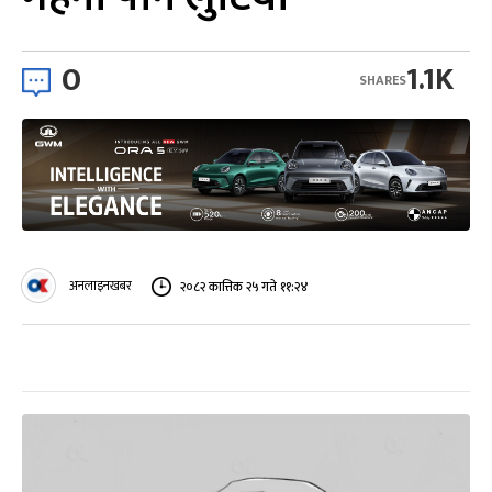
0
1.1K
SHARES
अनलाइनखबर
२०८२ कात्तिक २५ गते ११:२४