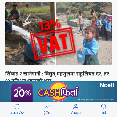
सिँचाइ र खानेपानी : विद्युत् महसुलमा सहुलियत दर, तर
१३ प्रतिशत भ्याटको भार
छुटाउनुभयो कि ?
संसद्लाई टेर्दैनन् प्रधानमन्त्री, लाचार
ताजा अपडेट
ट्रेन्डिङ
प्रोफाइल
सर्च