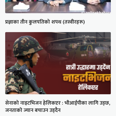
प्रज्ञाका तीन कुलपतिको शपथ (तस्वीरहरू)
सेनाको नाइटभिजन हेलिकप्टर : भीआईपीका लागि उड्छ,
जनताको ज्यान बचाउन उड्दैन