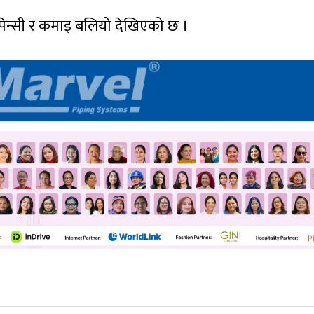
सियाली मुलुकहरूको रिलिज डेट आजसम्म टुंगो लगाउँछौं’
गायतका देशको टुंगो लाग्न बाँकी छ ।’