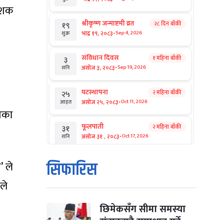
श्रीकृष्ण जन्माष्टमी व्रत
२८ दिन बाँकी
१९
-
भाद्र १९, २०८३
Sep 4, 2026
शुक्र
संविधान दिवस
१ महिना बाँकी
३
-
असोज ३, २०८३
Sep 19, 2026
शनि
घटस्थापना
२ महिना बाँकी
२५
-
असोज २५, २०८३
Oct 11, 2026
आइत
फूलपाती
२ महिना बाँकी
३१
िस
-
असोज ३१ , २०८३
Oct 17, 2026
शनि
कार्तिक सङ्क्रान्ति
२ महिना बाँकी
१
सिफारिस
-
कार्तिक १, २०८३
Oct 18, 2026
आइत
देशक
महानवमी
२ महिना बाँकी
३
-
कार्तिक ३, २०८३
Oct 20, 2026
मंगल
छिमेकसँग सीमा समस्या