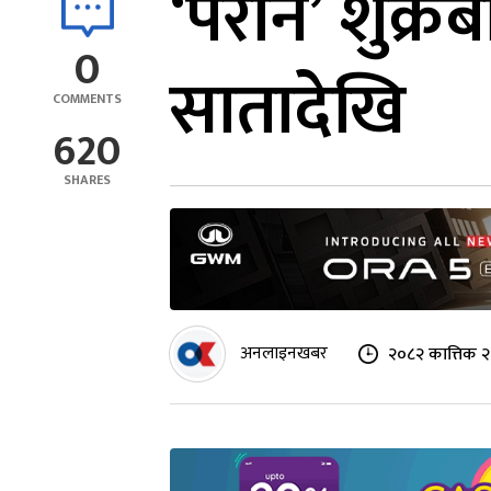
‘परान’ शुक्रब
0
सातादेखि
COMMENTS
620
SHARES
अनलाइनखबर
२०८२ कात्तिक २