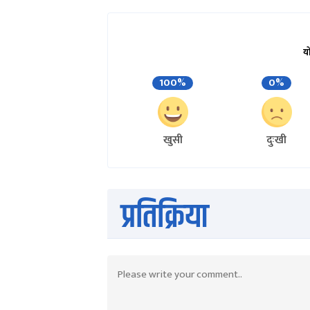
युरोपेली मुलुकमा भने फिल्मलाई बक्स
देशमा भने निश्चित मूल्यमा बेच्नेछौं’ उनल
स्वदेशमा फिल्मले राम्रो ब्यापार गरेस
नवौं दिनसम्म घरेलु बक्सअफिसमा ३ कर
जनाएको छ ।
त्यसपछिका दिनमा पनि फिल्मको अकुप