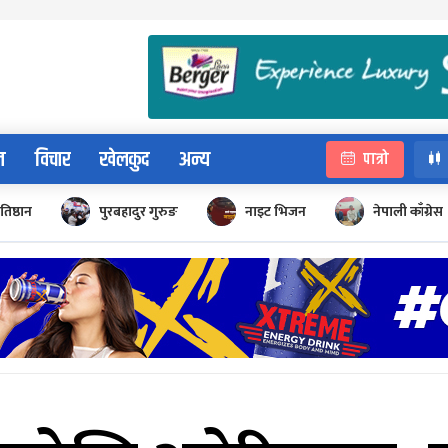
न
विचार
खेलकुद
अन्य
पात्रो
रतिष्ठान
पुरबहादुर गुरुङ
नाइट भिजन
नेपाली काँग्रेस