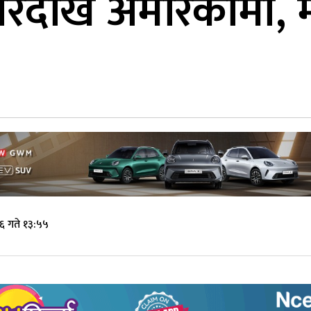
ारदेखि अमेरिकामा, मध
६ गते १३:५५