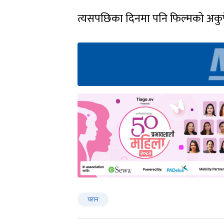
‘अमेरिका, मध्यपूर्व र बेलायतबाहेक ए
चौलागाईंले भने, ‘अस्ट्रेलिया, जापान ल