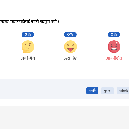
अफिसमा रिलिज गर्ने तयारी छ । ‘बक्सअफिसमा नलाग्ने युर
े भने ।
ँगै विदेशबाट समेत माग बढिरहेको जानकारी उनले दिए । ‘परान
ोड ७१ लाख रुपैयाँ नेरु ग्रस कमाएको चलचित्र विकास बोर्ड
ेन्सी र कमाइ बलियो देखिएको छ ।