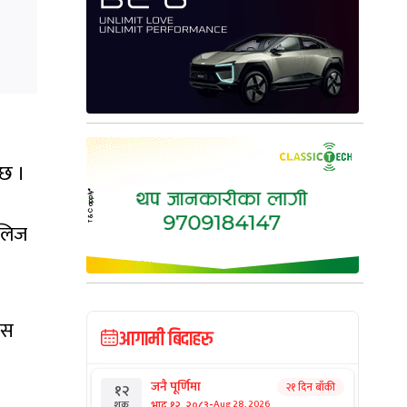
 छ ।
िलिज
आगामी बिदाहरु
जनै पूर्णिमा
२१ दिन बाँकी
१२
-
भाद्र १२, २०८३
Aug 28, 2026
शुक्र