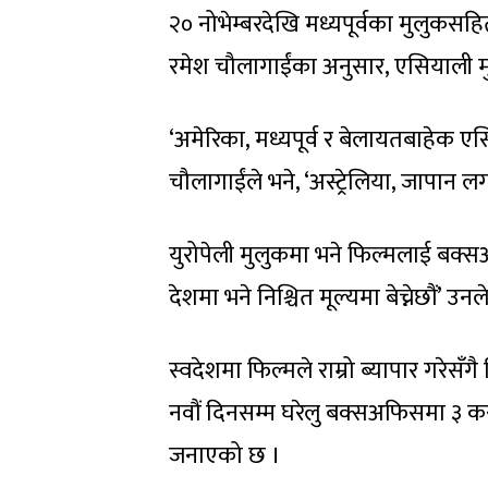
१४ नोभेम्बर, शुक्रबारदेखि यो फिल्म
हलबाट रिलिज हुनेछ भने क्यानडामा भ
२० नोभेम्बरदेखि मध्यपूर्वका मुलुकसह
रमेश चौलागाईंका अनुसार, एसियाली मु