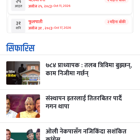
२ महिना बाँकी
२५
-
असोज २५, २०८३
Oct 11, 2026
आइत
फूलपाती
२ महिना बाँकी
३१
-
असोज ३१ , २०८३
Oct 17, 2026
शनि
कार्तिक सङ्क्रान्ति
२ महिना बाँकी
१
सिफारिस
-
कार्तिक १, २०८३
Oct 18, 2026
आइत
७८४ प्राध्यापक : तलब त्रिविमा बुझ्छन्,
महानवमी
२ महिना बाँकी
३
-
काम निजीमा गर्छन्
कार्तिक ३, २०८३
Oct 20, 2026
मंगल
विजयादशमी
२ महिना बाँकी
४
-
कार्तिक ४, २०८३
Oct 21, 2026
बुध
संस्थापन इतरलाई तितरबितर पार्दै
गगन थापा
पापा‌ङ्कुशा एकादशी व्रत
२ महिना बाँकी
५
-
कार्तिक ५, २०८३
Oct 22, 2026
बिहि
ओली नेकपासँग नजिकिँदा सशंकित
कुकुर तिहार
३ महिना बाँकी
२२
-
कार्तिक २२, २०८३
कांग्रेस
Nov 8, 2026
आइत