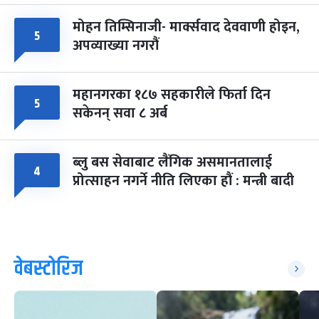
मोहन तिम्सिनाजी- मार्क्सवाद देववाणी होइन,
५
अपव्याख्या नगरौं
महानगरका १८७ सहकारीले फिर्ता दिन
५
सकेनन् सवा ८ अर्ब
ब्लु बस सेवाबाट लैंगिक असमानतालाई
४
प्रोत्साहन नगर्ने नीति लिएका हौं : मन्त्री बादी
वेबस्टोरिज