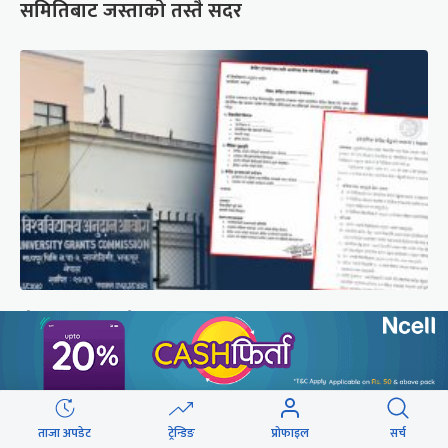
समितिबाट जस्ताको तस्तै सदर
शैक्षिक क्रेडिट बैंक : विदेशमा अध्ययन पूरा नगरी फर्किए
नेपालमा निरन्तरता
छुटाउनुभयो कि ?
ताजा अपडेट
ट्रेन्डिङ
प्रोफाइल
सर्च