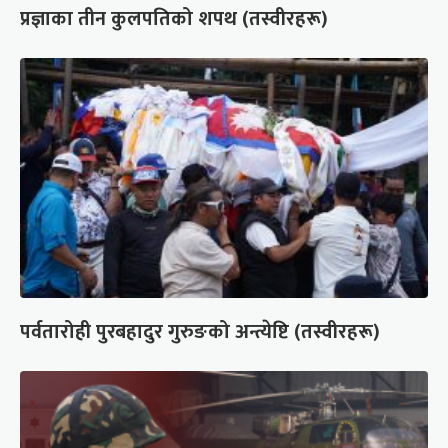
प्रज्ञाका तीन कुलपतिको शपथ (तस्वीरहरू)
पर्वतारोही पुरबहादुर गुरुङको अन्त्येष्टि (तस्वीरहरू)