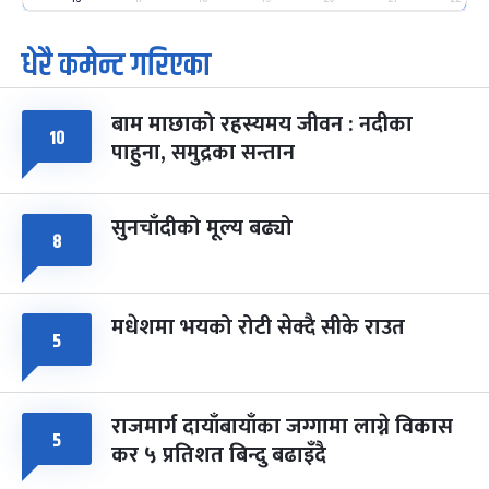
-
फाल्गुन २५, २०८३
Mar 9, 2027
मंगल
धेरै कमेन्ट गरिएका
पूर्णिमा व्रत
७ महिना बाँकी
७
-
चैत्र ७, २०८३
Mar 21, 2027
आइत
बाम माछाको रहस्यमय जीवन : नदीका
१०
फागुपूर्णिमा
७ महिना बाँकी
८
पाहुना, समुद्रका सन्तान
-
चैत्र ८, २०८३
Mar 22, 2027
सोम
सुनचाँदीको मूल्य बढ्यो
८
मधेशमा भयको रोटी सेक्दै सीके राउत
५
राजमार्ग दायाँबायाँका जग्गामा लाग्ने विकास
५
कर ५ प्रतिशत बिन्दु बढाइँदै