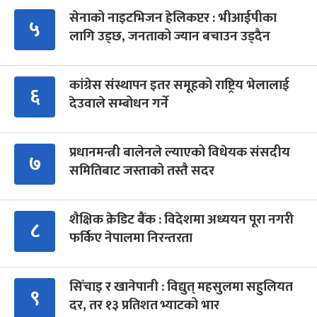
सेनाको नाइटभिजन हेलिकप्टर : भीआईपीका
५
लागि उड्छ, जनताको ज्यान बचाउन उड्दैन
कांग्रेस संस्थापन इतर समूहको राष्ट्रिय भेलालाई
६
देउवाले सम्बोधन गर्ने
प्रधानमन्त्री बालेनले ल्याएको विधेयक संसदीय
७
समितिबाट जस्ताको तस्तै सदर
शैक्षिक क्रेडिट बैंक : विदेशमा अध्ययन पूरा नगरी
८
फर्किए नेपालमा निरन्तरता
सिँचाइ र खानेपानी : विद्युत् महसुलमा सहुलियत
९
दर, तर १३ प्रतिशत भ्याटको भार