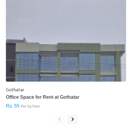
Gothatar
S
Office Space for Rent at Gothatar
H
Rs. 55
R
Per Sq.Feet
‹
›