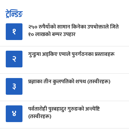
ट्रेन्डिङ
२५० रुपैयाँको सामान किनेका उपभोक्ताले जिते
१
१० लाखको बम्पर उपहार
गुन्डुमा अड्किए एमाले पुनर्गठनका प्रस्तावहरू
२
प्रज्ञाका तीन कुलपतिको शपथ (तस्वीरहरू)
३
पर्वतारोही पुरबहादुर गुरुङको अन्त्येष्टि
४
(तस्वीरहरू)