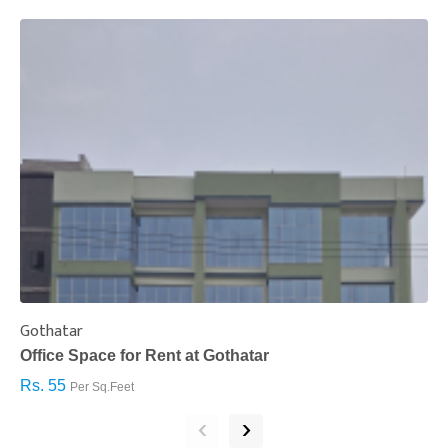
Gothatar
S
Office Space for Rent at Gothatar
H
Rs. 55
R
Per Sq.Feet
‹
›