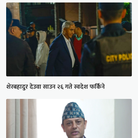
शेरबहादुर देउवा साउन २६ गते स्वदेश फर्किने