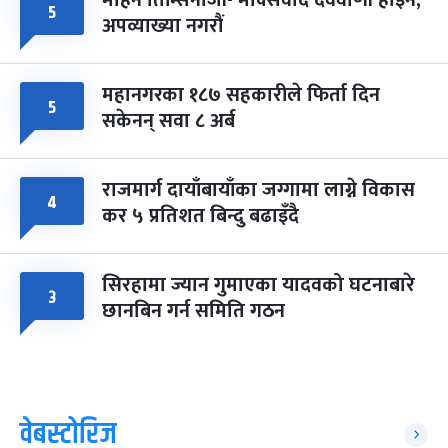
मोहन तिम्सिनाजी- मार्क्सवाद देववाणी होइन,
५
अपव्याख्या नगरौं
महानगरका १८७ सहकारीले फिर्ता दिन
५
सकेनन् सवा ८ अर्ब
राजमार्ग दायाँबायाँका जग्गामा लाग्ने विकास
४
कर ५ प्रतिशत बिन्दु बढाइँदै
सिरहामा ज्यान गुमाएका यादवको घटनाबारे
३
छानबिन गर्न समिति गठन
वेबस्टोरिज