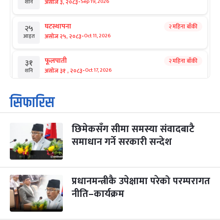
-
असोज ३, २०८३
Sep 19, 2026
शनि
घटस्थापना
२ महिना बाँकी
२५
-
असोज २५, २०८३
Oct 11, 2026
आइत
फूलपाती
२ महिना बाँकी
३१
-
असोज ३१ , २०८३
Oct 17, 2026
शनि
कार्तिक सङ्क्रान्ति
२ महिना बाँकी
१
सिफारिस
-
कार्तिक १, २०८३
Oct 18, 2026
आइत
छिमेकसँग सीमा समस्या संवादबाटै
महानवमी
२ महिना बाँकी
३
-
समाधान गर्ने सरकारी सन्देश
कार्तिक ३, २०८३
Oct 20, 2026
मंगल
विजयादशमी
२ महिना बाँकी
४
-
कार्तिक ४, २०८३
Oct 21, 2026
बुध
प्रधानमन्त्रीकै उपेक्षामा परेको परम्परागत
नीति–कार्यक्रम
पापा‌ङ्कुशा एकादशी व्रत
२ महिना बाँकी
५
-
कार्तिक ५, २०८३
Oct 22, 2026
बिहि