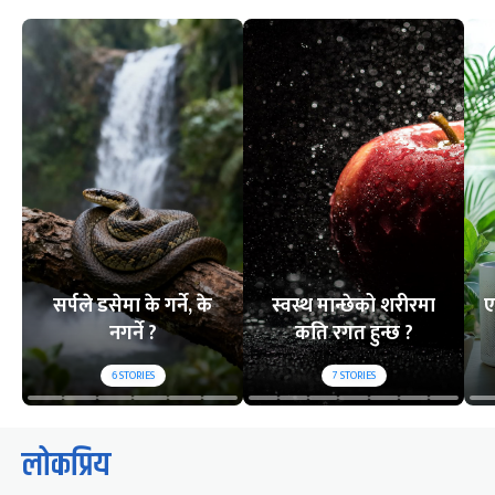
सर्पले डसेमा के गर्ने, के
स्वस्थ मान्छेको शरीरमा
ए
नगर्ने ?
कति रगत हुन्छ ?
6
STORIES
7
STORIES
लोकप्रिय