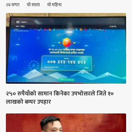
२४ घण्टा
यो साता
यो महिना
२५० रुपैयाँको सामान किनेका उपभोक्ताले जिते १०
लाखको बम्पर उपहार