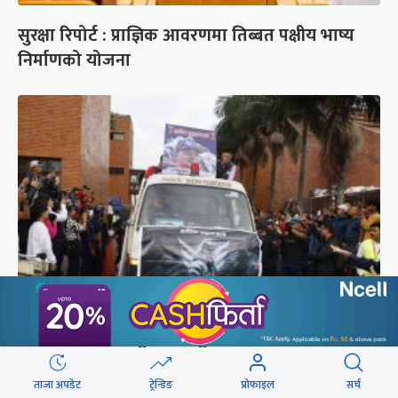
सुरक्षा रिपोर्ट : प्राज्ञिक आवरणमा तिब्बत पक्षीय भाष्य
निर्माणको योजना
ब्रोड पिकमा ज्यान गुमाएका युक्तको शव काठमाडौं
ल्याइयो (तस्वीरहरू)
ताजा अपडेट
ट्रेन्डिङ
प्रोफाइल
सर्च