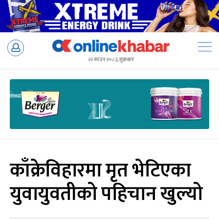
Skip
to
२२ साउन २०८३, शुक्रबार
content
काँक्रेविहारमा मृत भेटिएका
युवायुवतीको पहिचान खुल्यो