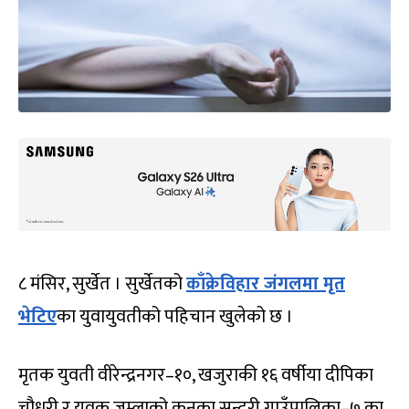
८ मंसिर, सुर्खेत । सुर्खेतको
काँक्रेविहार जंगलमा मृत
भेटिए
का युवायुवतीको पहिचान खुलेको छ ।
मृतक युवती वीरेन्द्रनगर–१०, खजुराकी १६ वर्षीया दीपिका
चौधरी र युवक जुम्लाको कनका सुन्दरी गाउँपालिका–७ का