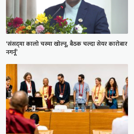
‘संसद्‍मा कालो चस्मा खोल्नू, बैठक चल्दा सेयर कारोबार
नगर्नू’