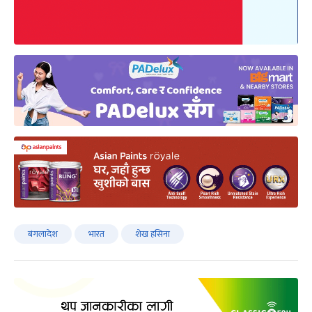
बंगलादेश
भारत
शेख हसिना