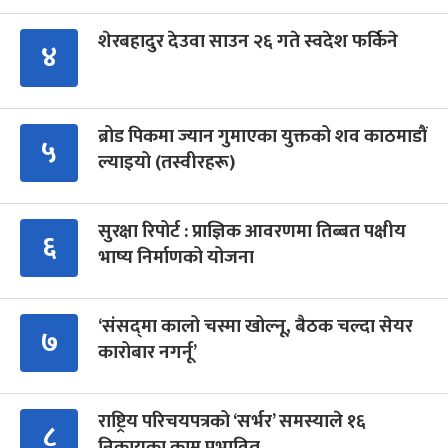
शेरबहादुर देउवा साउन २६ गते स्वदेश फर्किने
४
ब्रोड पिकमा ज्यान गुमाएका युक्तको शव काठमाडौं
५
ल्याइयो (तस्वीरहरू)
सुरक्षा रिपोर्ट : प्राज्ञिक आवरणमा तिब्बत पक्षीय
६
भाष्य निर्माणको योजना
‘संसद्‍मा कालो चस्मा खोल्नू, बैठक चल्दा सेयर
७
कारोबार नगर्नू’
राष्ट्रिय परिचयपत्रको ‘सर्भर’ समस्याले १६
८
निकायका काम प्रभावित