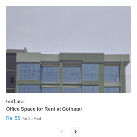
Gothatar
S
Office Space for Rent at Gothatar
H
Rs. 55
R
Per Sq.Feet
‹
›