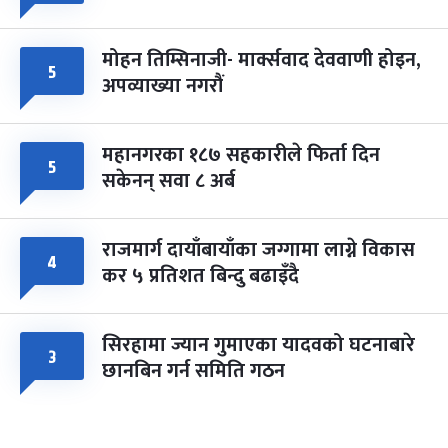
मोहन तिम्सिनाजी- मार्क्सवाद देववाणी होइन,
५
अपव्याख्या नगरौं
महानगरका १८७ सहकारीले फिर्ता दिन
५
सकेनन् सवा ८ अर्ब
राजमार्ग दायाँबायाँका जग्गामा लाग्ने विकास
४
कर ५ प्रतिशत बिन्दु बढाइँदै
सिरहामा ज्यान गुमाएका यादवको घटनाबारे
३
छानबिन गर्न समिति गठन