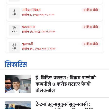
संविधान दिवस
१ महिना बाँकी
३
-
असोज ३, २०८३
Sep 19, 2026
शनि
घटस्थापना
२ महिना बाँकी
२५
-
असोज २५, २०८३
Oct 11, 2026
आइत
फूलपाती
२ महिना बाँकी
३१
-
असोज ३१ , २०८३
Oct 17, 2026
शनि
कार्तिक सङ्क्रान्ति
२ महिना बाँकी
१
सिफारिस
-
कार्तिक १, २०८३
Oct 18, 2026
आइत
ई–बिडिङ प्रकरण : विक्रम पाण्डेको
महानवमी
२ महिना बाँकी
३
-
कम्पनीले ७ करोड घटाएर फेर्‍यो
कार्तिक ३, २०८३
Oct 20, 2026
मंगल
बोलकबोल
विजयादशमी
२ महिना बाँकी
४
-
कार्तिक ४, २०८३
Oct 21, 2026
बुध
टेन्टमा उकुसमुकुस सुकुमवासी :