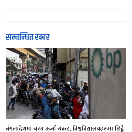
सम्बन्धित खबर
बंगलादेशमा चरम ऊर्जा संकट, विश्वविद्यालयहरूमा छिट्टै