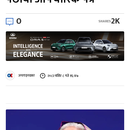
0
2K
SHARES
अनलाइनखबर
२०८२ मंसिर ८ गते १६:४७