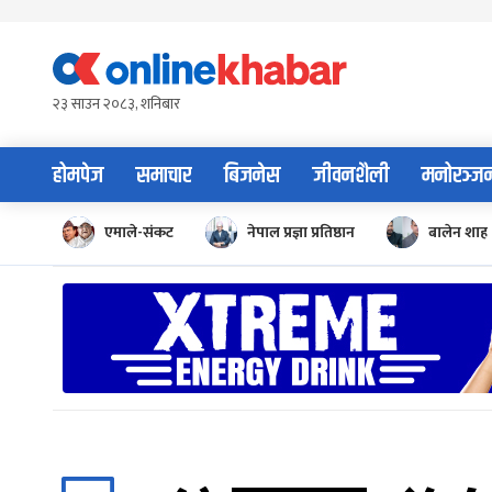
Skip
to
content
२३ साउन २०८३, शनिबार
होमपेज
समाचार
बिजनेस
जीवनशैली
मनोरञ्ज
एमाले-संकट
नेपाल प्रज्ञा प्रतिष्ठान
बालेन शाह