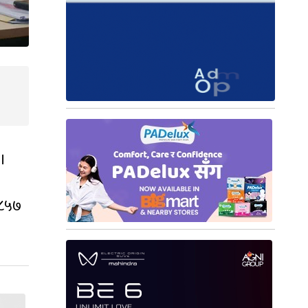
 ।
 ८५७