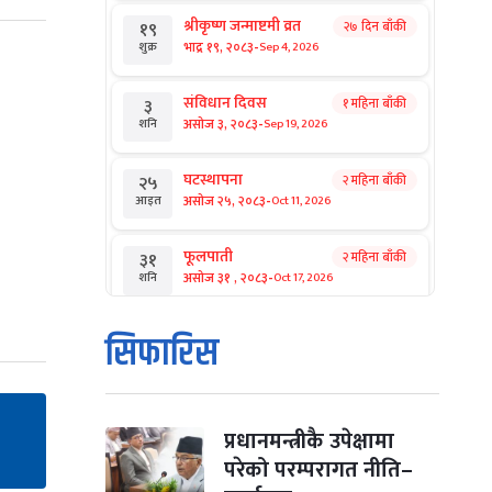
श्रीकृष्ण जन्माष्टमी व्रत
२७ दिन बाँकी
१९
-
भाद्र १९, २०८३
Sep 4, 2026
शुक्र
संविधान दिवस
१ महिना बाँकी
३
-
असोज ३, २०८३
Sep 19, 2026
शनि
घटस्थापना
२ महिना बाँकी
२५
-
असोज २५, २०८३
Oct 11, 2026
आइत
फूलपाती
२ महिना बाँकी
३१
-
असोज ३१ , २०८३
Oct 17, 2026
शनि
कार्तिक सङ्क्रान्ति
२ महिना बाँकी
१
सिफारिस
-
कार्तिक १, २०८३
Oct 18, 2026
आइत
महानवमी
२ महिना बाँकी
३
-
कार्तिक ३, २०८३
Oct 20, 2026
मंगल
प्रधानमन्त्रीकै उपेक्षामा
परेको परम्परागत नीति–
विजयादशमी
२ महिना बाँकी
४