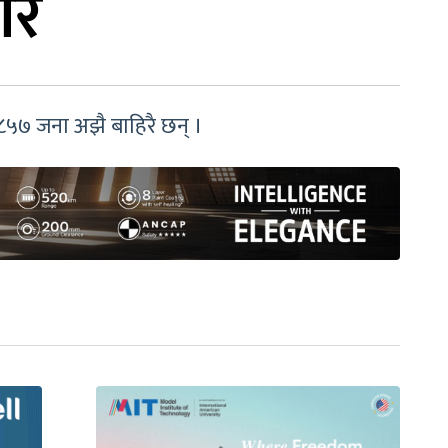
ार
८५७ जना अझै बाहिरै छन् ।