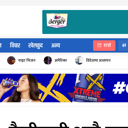
न
विचार
खेलकुद
अन्य
पात्रो
नाइट भिजन
अमेरिका
विदेशमा अध्ययन