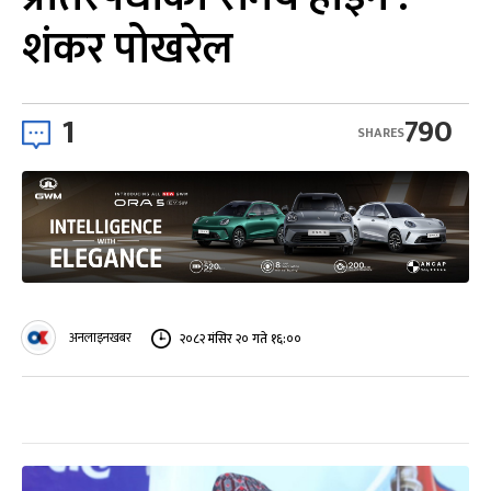
शंकर पोखरेल
1
790
SHARES
अनलाइनखबर
२०८२ मंसिर २० गते १६:००