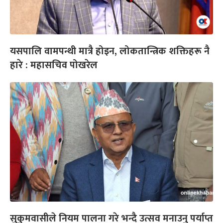
यसपालि वामपन्थी मात्रै होइन, लोकतान्त्रिक शक्तिहरू नै
हारे : महासचिव पोखरेल
सुकुमवासीले नियम पालना गरे भन्दै उत्सव मनाउनु पर्याप्त