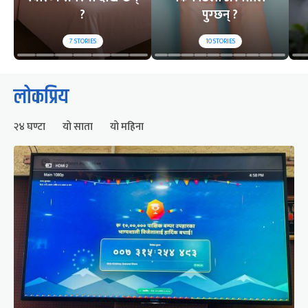
?
पुग्छन् ?
7
STORIES
10
STORIES
लोकप्रिय
२४ घण्टा
यो साता
यो महिना