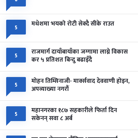
मधेशमा भयको रोटी सेक्दै सीके राउत
५
राजमार्ग दायाँबायाँका जग्गामा लाग्ने विकास
५
कर ५ प्रतिशत बिन्दु बढाइँदै
मोहन तिम्सिनाजी- मार्क्सवाद देववाणी होइन,
५
अपव्याख्या नगरौं
महानगरका १८७ सहकारीले फिर्ता दिन
५
सकेनन् सवा ८ अर्ब