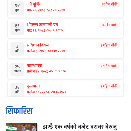
जनै पूर्णिमा
२१ दिन बाँकी
१२
-
भाद्र १२, २०८३
Aug 28, 2026
शुक्र
श्रीकृष्ण जन्माष्टमी व्रत
२८ दिन बाँकी
१९
-
भाद्र १९, २०८३
Sep 4, 2026
शुक्र
संविधान दिवस
१ महिना बाँकी
३
-
असोज ३, २०८३
Sep 19, 2026
शनि
घटस्थापना
२ महिना बाँकी
२५
-
असोज २५, २०८३
Oct 11, 2026
आइत
फूलपाती
२ महिना बाँकी
३१
-
असोज ३१ , २०८३
Oct 17, 2026
शनि
कार्तिक सङ्क्रान्ति
२ महिना बाँकी
१
सिफारिस
-
कार्तिक १, २०८३
Oct 18, 2026
आइत
झण्डै एक वर्षको बजेट बराबर बेरुजु
महानवमी
२ महिना बाँकी
३