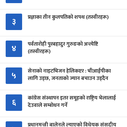
प्रज्ञाका तीन कुलपतिको शपथ (तस्वीरहरू)
३
पर्वतारोही पुरबहादुर गुरुङको अन्त्येष्टि
४
(तस्वीरहरू)
सेनाको नाइटभिजन हेलिकप्टर : भीआईपीका
५
लागि उड्छ, जनताको ज्यान बचाउन उड्दैन
कांग्रेस संस्थापन इतर समूहको राष्ट्रिय भेलालाई
६
देउवाले सम्बोधन गर्ने
प्रधानमन्त्री बालेनले ल्याएको विधेयक संसदीय