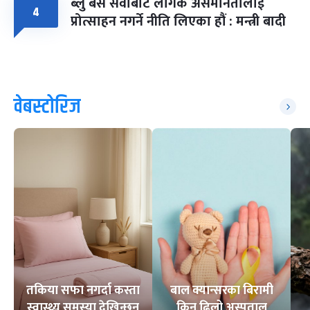
ब्लु बस सेवाबाट लैंगिक असमानतालाई
४
प्रोत्साहन नगर्ने नीति लिएका हौं : मन्त्री बादी
वेबस्टोरिज
तकिया सफा नगर्दा कस्ता
बाल क्यान्सरका बिरामी
स्वास्थ्य समस्या देखिन्छन्
किन ढिलो अस्पताल