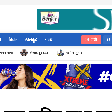
न
विचार
खेलकुद
अन्य
पात्रो
गगन थापा
शेरबहादुर देउवा
खगेन्द्र सुनार