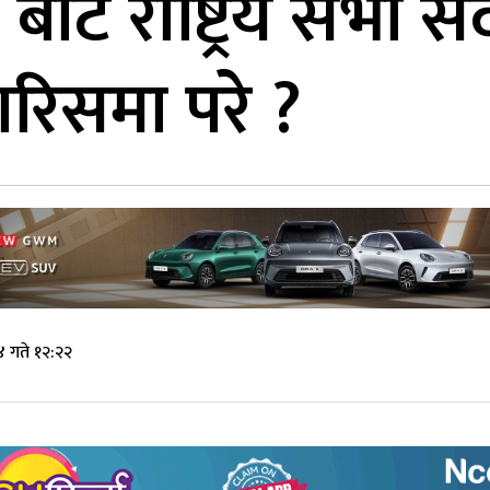
ाट राष्ट्रिय सभा सद
रिसमा परे ?
४ गते १२:२२