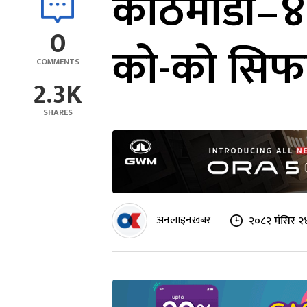
काठमाडौं–४ ब
0
को-को सिफा
COMMENTS
2.3K
SHARES
अनलाइनखबर
२०८२ मंसिर २