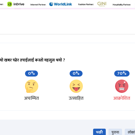
यो खबर पढेर तपाईलाई कस्तो महसुस भयो ?
0%
0%
70%
अचम्मित
उत्साहित
आक्रोशित
भर्खरै
पुराना
लोकप