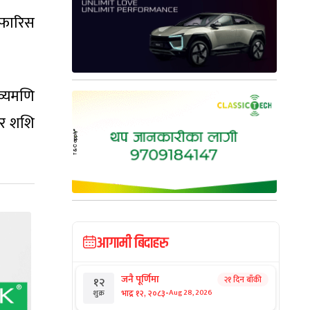
िफारिस
व्यमणि
, र शशि
आगामी बिदाहरु
जनै पूर्णिमा
२१ दिन बाँकी
१२
-
भाद्र १२, २०८३
Aug 28, 2026
शुक्र