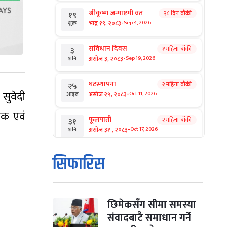
श्रीकृष्ण जन्माष्टमी व्रत
२८ दिन बाँकी
१९
-
भाद्र १९, २०८३
Sep 4, 2026
शुक्र
संविधान दिवस
१ महिना बाँकी
३
-
असोज ३, २०८३
Sep 19, 2026
शनि
घटस्थापना
२ महिना बाँकी
२५
सुवेदी
-
असोज २५, २०८३
Oct 11, 2026
आइत
ेषक एवं
फूलपाती
२ महिना बाँकी
३१
-
असोज ३१ , २०८३
Oct 17, 2026
शनि
कार्तिक सङ्क्रान्ति
२ महिना बाँकी
१
सिफारिस
-
कार्तिक १, २०८३
Oct 18, 2026
आइत
महानवमी
२ महिना बाँकी
३
-
कार्तिक ३, २०८३
Oct 20, 2026
मंगल
छिमेकसँग सीमा समस्या
संवादबाटै समाधान गर्ने
विजयादशमी
२ महिना बाँकी