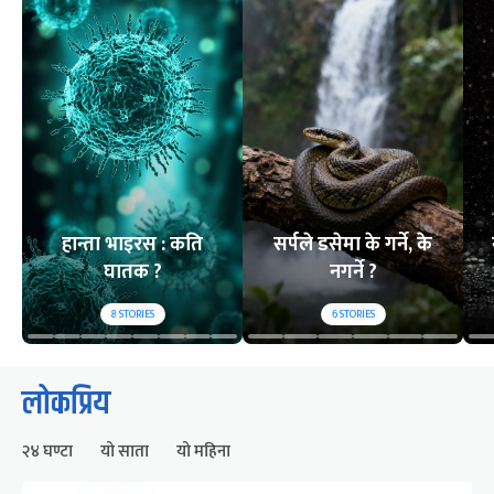
हान्ता भाइरस : कति
सर्पले डसेमा के गर्ने, के
घातक ?
नगर्ने ?
8
STORIES
6
STORIES
लोकप्रिय
२४ घण्टा
यो साता
यो महिना