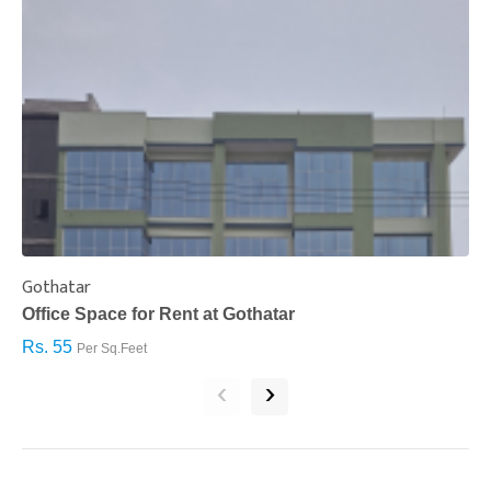
Gothatar
S
Office Space for Rent at Gothatar
H
Rs. 55
R
Per Sq.Feet
‹
›