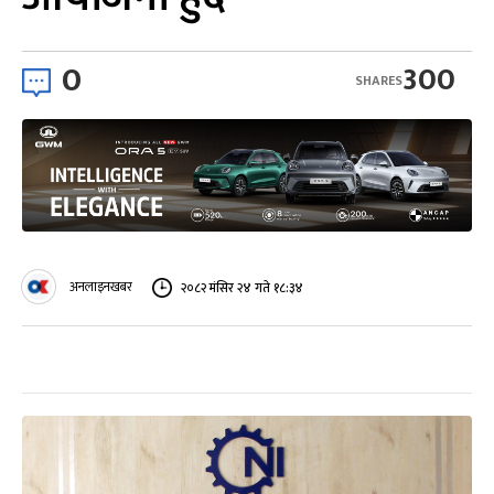
0
300
SHARES
अनलाइनखबर
२०८२ मंसिर २४ गते १८:३४