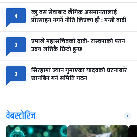
ब्लु बस सेवाबाट लैंगिक असमानतालाई
४
प्रोत्साहन नगर्ने नीति लिएका हौं : मन्त्री बादी
एमाले महासचिवको दाबी- रास्वपाको पतन
३
उदय जत्तिकै छिटो हुन्छ
सिरहामा ज्यान गुमाएका यादवको घटनाबारे
३
छानबिन गर्न समिति गठन
वेबस्टोरिज