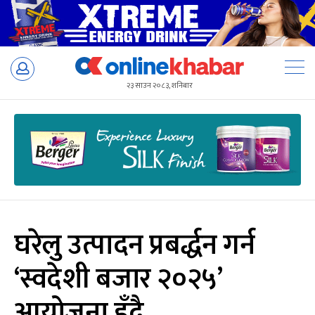
Skip
to
२३ साउन २०८३, शनिबार
content
घरेलु उत्पादन प्रबर्द्धन गर्न
‘स्वदेशी बजार २०२५’
आयोजना हुँदै