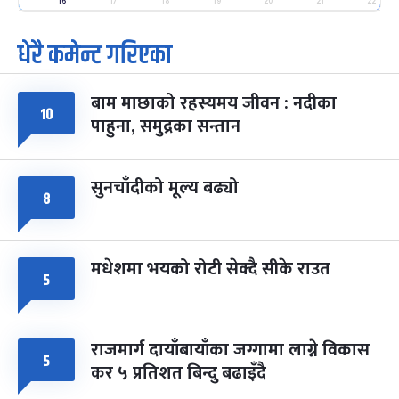
-
फाल्गुन २५, २०८३
Mar 9, 2027
मंगल
16
17
18
19
20
21
22
धेरै कमेन्ट गरिएका
पूर्णिमा व्रत
७ महिना बाँकी
७
-
चैत्र ७, २०८३
Mar 21, 2027
आइत
बाम माछाको रहस्यमय जीवन : नदीका
फागुपूर्णिमा
१०
७ महिना बाँकी
८
पाहुना, समुद्रका सन्तान
-
चैत्र ८, २०८३
Mar 22, 2027
सोम
सुनचाँदीको मूल्य बढ्यो
८
मधेशमा भयको रोटी सेक्दै सीके राउत
५
राजमार्ग दायाँबायाँका जग्गामा लाग्ने विकास
५
कर ५ प्रतिशत बिन्दु बढाइँदै