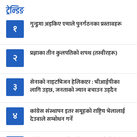
ट्रेन्डिङ
गुन्डुमा अड्किए एमाले पुनर्गठनका प्रस्तावहरू
१
प्रज्ञाका तीन कुलपतिको शपथ (तस्वीरहरू)
२
सेनाको नाइटभिजन हेलिकप्टर : भीआईपीका
३
लागि उड्छ, जनताको ज्यान बचाउन उड्दैन
कांग्रेस संस्थापन इतर समूहको राष्ट्रिय भेलालाई
४
देउवाले सम्बोधन गर्ने