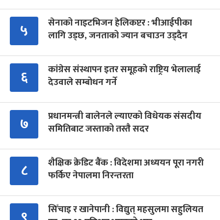
सेनाको नाइटभिजन हेलिकप्टर : भीआईपीका
५
लागि उड्छ, जनताको ज्यान बचाउन उड्दैन
कांग्रेस संस्थापन इतर समूहको राष्ट्रिय भेलालाई
६
देउवाले सम्बोधन गर्ने
प्रधानमन्त्री बालेनले ल्याएको विधेयक संसदीय
७
समितिबाट जस्ताको तस्तै सदर
शैक्षिक क्रेडिट बैंक : विदेशमा अध्ययन पूरा नगरी
८
फर्किए नेपालमा निरन्तरता
सिँचाइ र खानेपानी : विद्युत् महसुलमा सहुलियत
९