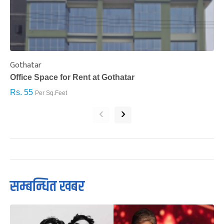
Gothatar
S
Office Space for Rent at Gothatar
H
Rs. 55
R
Per Sq.Feet
‹
›
सम्बन्धित खबर