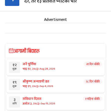
दर, तर १३ प्रतिशत भ्याटको भार
Advertisment
आगामी बिदाहरु
जनै पूर्णिमा
२१ दिन बाँकी
१२
-
भाद्र १२, २०८३
Aug 28, 2026
शुक्र
श्रीकृष्ण जन्माष्टमी व्रत
२८ दिन बाँकी
१९
-
भाद्र १९, २०८३
Sep 4, 2026
शुक्र
संविधान दिवस
१ महिना बाँकी
३
-
असोज ३, २०८३
Sep 19, 2026
शनि