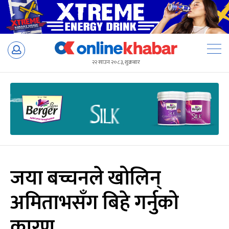
Skip
to
२२ साउन २०८३, शुक्रबार
content
जया बच्चनले खोलिन्
अमिताभसँग बिहे गर्नुको
कारण