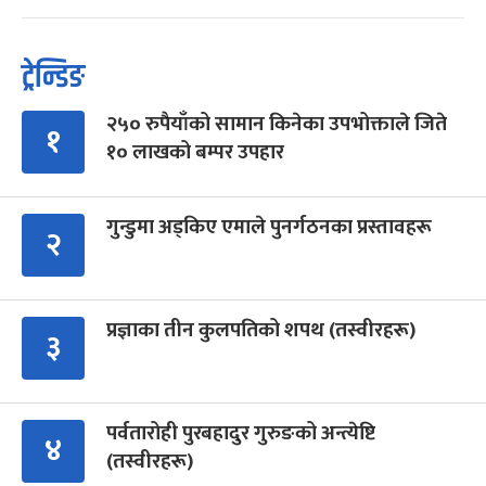
ट्रेन्डिङ
२५० रुपैयाँको सामान किनेका उपभोक्ताले जिते
१
१० लाखको बम्पर उपहार
गुन्डुमा अड्किए एमाले पुनर्गठनका प्रस्तावहरू
२
प्रज्ञाका तीन कुलपतिको शपथ (तस्वीरहरू)
३
पर्वतारोही पुरबहादुर गुरुङको अन्त्येष्टि
४
(तस्वीरहरू)