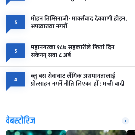
मोहन तिम्सिनाजी- मार्क्सवाद देववाणी होइन,
५
अपव्याख्या नगरौं
महानगरका १८७ सहकारीले फिर्ता दिन
५
सकेनन् सवा ८ अर्ब
ब्लु बस सेवाबाट लैंगिक असमानतालाई
४
प्रोत्साहन नगर्ने नीति लिएका हौं : मन्त्री बादी
वेबस्टोरिज