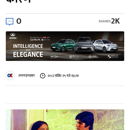
0
2K
SHARES
अनलाइनखबर
२०८२ मंसिर २५ गते १३:२४