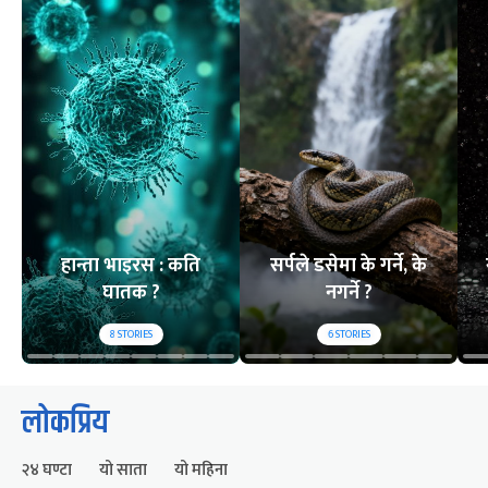
हान्ता भाइरस : कति
सर्पले डसेमा के गर्ने, के
घातक ?
नगर्ने ?
8
STORIES
6
STORIES
लोकप्रिय
२४ घण्टा
यो साता
यो महिना