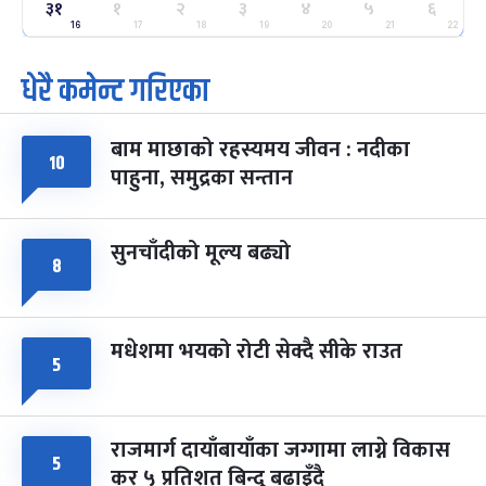
३१
ग्याल्पो ल्होसार
१
२
३
४
५
६
७ महिना बाँकी
२५
-
फाल्गुन २५, २०८३
Mar 9, 2027
मंगल
16
17
18
19
20
21
22
धेरै कमेन्ट गरिएका
पूर्णिमा व्रत
७ महिना बाँकी
७
-
चैत्र ७, २०८३
Mar 21, 2027
आइत
बाम माछाको रहस्यमय जीवन : नदीका
फागुपूर्णिमा
१०
७ महिना बाँकी
८
पाहुना, समुद्रका सन्तान
-
चैत्र ८, २०८३
Mar 22, 2027
सोम
सुनचाँदीको मूल्य बढ्यो
८
मधेशमा भयको रोटी सेक्दै सीके राउत
५
राजमार्ग दायाँबायाँका जग्गामा लाग्ने विकास
५
कर ५ प्रतिशत बिन्दु बढाइँदै