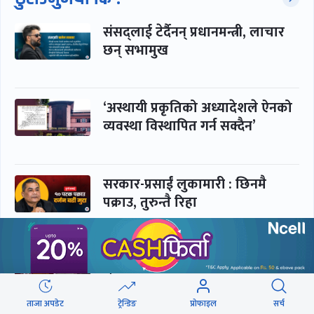
संसद्लाई टेर्दैनन् प्रधानमन्त्री, लाचार
छन् सभामुख
‘अस्थायी प्रकृतिको अध्यादेशले ऐनको
व्यवस्था विस्थापित गर्न सक्दैन’
सरकार-प्रसाईं लुकामारी : छिनमै
पक्राउ, तुरुन्तै रिहा
‘कामचलाउ’ नेतृत्वले थलियो स्वास्थ्य
क्षेत्र
ताजा अपडेट
ट्रेन्डिङ
प्रोफाइल
सर्च