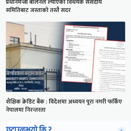
प्रधानमन्त्री बालेनले ल्याएको विधेयक संसदीय
समितिबाट जस्ताको तस्तै सदर
शैक्षिक क्रेडिट बैंक : विदेशमा अध्ययन पूरा नगरी फर्किए
नेपालमा निरन्तरता
छुटाउनुभयो कि ?