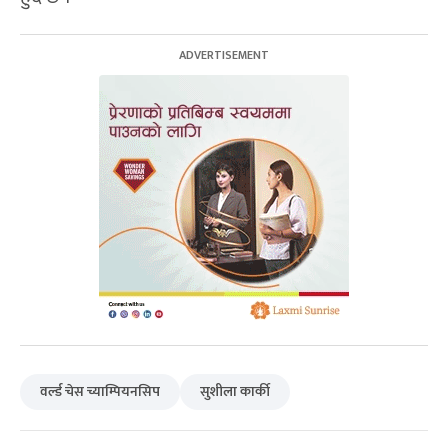
वर्ल्ड चेस च्याम्पियनसिप
सुशीला कार्की