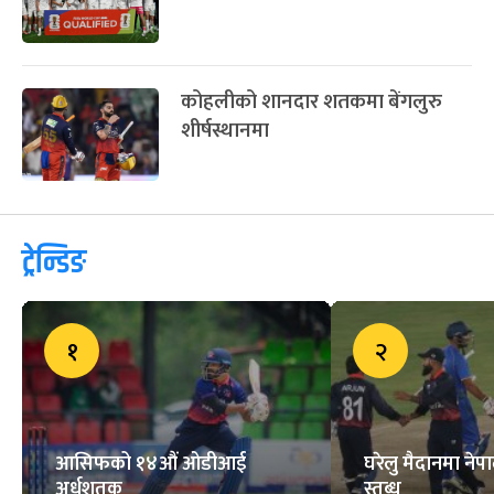
कोहलीको शानदार शतकमा बेंगलुरु
शीर्षस्थानमा
ट्रेन्डिङ
१
२
आसिफको १४औं ओडीआई
घरेलु मैदानमा नेप
अर्धशतक
स्तब्ध