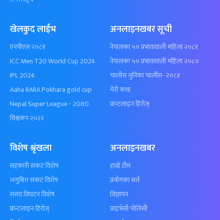
खेलकुद लाईभ
अनलाइनखबर सूची
एनपीएल २०८१
नेपालका ५० प्रभावशाली महिला २०८१
ICC Men T20 World Cup 2024
नेपालका ५० प्रभावशाली महिला २०८०
IPL 2024
चालीस मुनिका चालीस- २०८१
Aaha RARA Pokhara gold cup
मेरो कथा
Nepal Super League - 2080
फ्रन्टलाइन हिरोज्
विश्वकप २०२२
विशेष श्रृंखला
अनलाइनखबर
सहकारी संकट विशेष
हाम्रो टीम
लगुबित्त संकट विशेष
प्रयोगका सर्त
संसद विघटन विशेष
विज्ञापन
फ्रन्टलाइन हिरोज्
प्राइभेसी पोलिसी