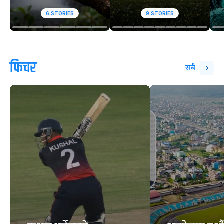
6
STORIES
9
STORIES
फिचर
सबै