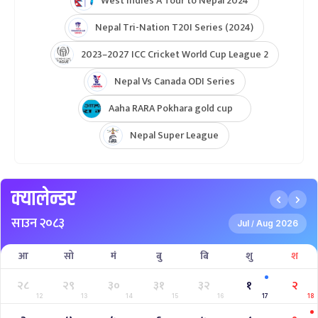
West Indies A Tour to Nepal 2024
Nepal Tri-Nation T20I Series (2024)
2023–2027 ICC Cricket World Cup League 2
Nepal Vs Canada ODI Series
Aaha RARA Pokhara gold cup
Nepal Super League
क्यालेन्डर
साउन २०८३
Jul
Aug 2026
/
आ
सो
मं
बु
बि
शु
श
२८
२९
३०
३१
३२
१
२
12
13
14
15
16
17
18