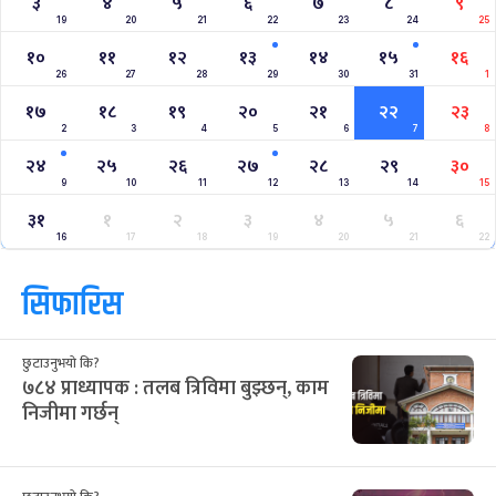
३
४
५
६
७
८
९
19
20
21
22
23
24
25
१०
११
१२
१३
१४
१५
१६
26
27
28
29
30
31
1
१७
१८
१९
२०
२१
२२
२३
2
3
4
5
6
7
8
२४
२५
२६
२७
२८
२९
३०
9
10
11
12
13
14
15
३१
१
२
३
४
५
६
16
17
18
19
20
21
22
सिफारिस
छुटाउनुभयो कि?
७८४ प्राध्यापक : तलब त्रिविमा बुझ्छन्, काम
निजीमा गर्छन्