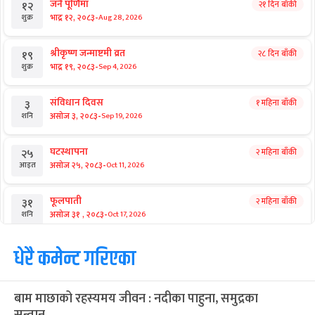
जनै पूर्णिमा
२१ दिन बाँकी
१२
-
भाद्र १२, २०८३
Aug 28, 2026
शुक्र
श्रीकृष्ण जन्माष्टमी व्रत
२८ दिन बाँकी
१९
-
भाद्र १९, २०८३
Sep 4, 2026
शुक्र
संविधान दिवस
१ महिना बाँकी
३
-
असोज ३, २०८३
Sep 19, 2026
शनि
घटस्थापना
२ महिना बाँकी
२५
-
असोज २५, २०८३
Oct 11, 2026
आइत
फूलपाती
२ महिना बाँकी
३१
-
असोज ३१ , २०८३
Oct 17, 2026
शनि
कार्तिक सङ्क्रान्ति
धेरै कमेन्ट गरिएका
२ महिना बाँकी
१
-
कार्तिक १, २०८३
Oct 18, 2026
आइत
बाम माछाको रहस्यमय जीवन : नदीका पाहुना, समुद्रका
महानवमी
२ महिना बाँकी
३
सन्तान
-
कार्तिक ३, २०८३
Oct 20, 2026
मंगल