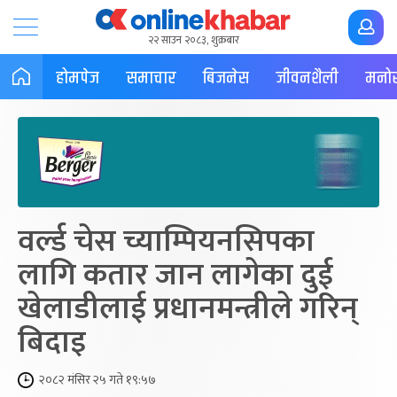
२२ साउन २०८३, शुक्रबार
होमपेज
समाचार
बिजनेस
जीवनशैली
मनोर
वर्ल्ड चेस च्याम्पियनसिपका
लागि कतार जान लागेका दुई
खेलाडीलाई प्रधानमन्त्रीले गरिन्
बिदाइ
२०८२ मंसिर २५ गते १९:५७