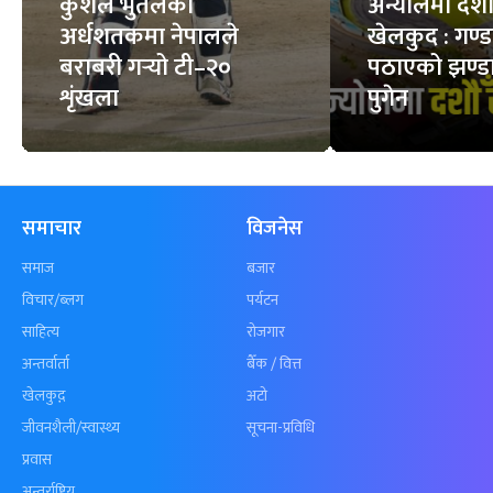
कुशल भुर्तेलको
अन्योलमा दशौँ र
अर्धशतकमा नेपालले
खेलकुद : गण्
बराबरी गर्‍यो टी–२०
पठाएको झण्डा
शृंखला
पुगेन
समाचार
विजनेस
समाज
बजार
विचार/ब्लग
पर्यटन
साहित्य
रोजगार
अन्तर्वार्ता
बैँक / वित्त
खेलकुद़़
अटो
जीवनशैली/स्वास्थ्य
सूचना-प्रविधि
प्रवास
अन्तर्राष्ट्रिय