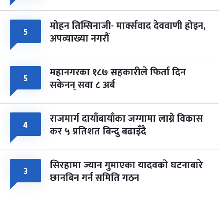
मोहन तिम्सिनाजी- मार्क्सवाद देववाणी होइन,
५
अपव्याख्या नगरौं
महानगरका १८७ सहकारीले फिर्ता दिन
५
सकेनन् सवा ८ अर्ब
राजमार्ग दायाँबायाँका जग्गामा लाग्ने विकास
४
कर ५ प्रतिशत बिन्दु बढाइँदै
सिरहामा ज्यान गुमाएका यादवको घटनाबारे
३
छानबिन गर्न समिति गठन