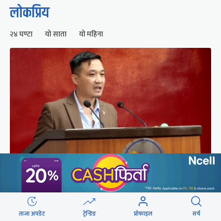
लोकप्रिय
२४ घण्टा
यो साता
यो महिना
संसद्को रोष्ट्रमबाटै गृहमन्त्रीले दिए प्रश्न नगर्न चेतावनी
ताजा अपडेट
ट्रेन्डिङ
प्रोफाइल
सर्च