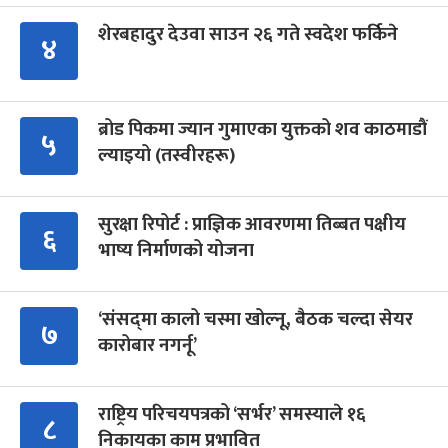
शेरबहादुर देउवा साउन २६ गते स्वदेश फर्किने
४
ब्रोड पिकमा ज्यान गुमाएका युक्तको शव काठमाडौं
५
ल्याइयो (तस्वीरहरू)
सुरक्षा रिपोर्ट : प्राज्ञिक आवरणमा तिब्बत पक्षीय
६
भाष्य निर्माणको योजना
‘संसद्‍मा कालो चस्मा खोल्नू, बैठक चल्दा सेयर
७
कारोबार नगर्नू’
राष्ट्रिय परिचयपत्रको ‘सर्भर’ समस्याले १६
८
निकायका काम प्रभावित