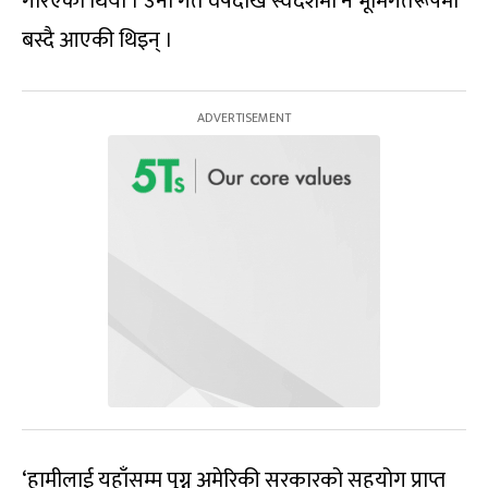
गरिएको थियो । उनी गत वर्षदेखि स्वदेशमा नै भूमिगतरूपमा
बस्दै आएकी थिइन् ।
‘हामीलाई यहाँसम्म पुग्न अमेरिकी सरकारको सहयोग प्राप्त