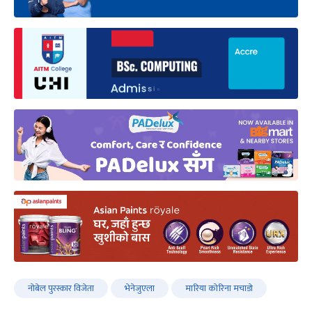
नोबेल पुरस्कार विजेता
भेनेजुएला
मारिया कोरिना मचाडो