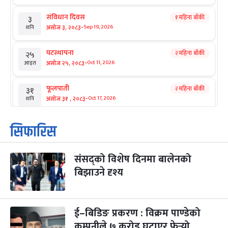
संविधान दिवस
१ महिना बाँकी
३
-
असोज ३, २०८३
Sep 19, 2026
शनि
घटस्थापना
२ महिना बाँकी
२५
-
असोज २५, २०८३
Oct 11, 2026
आइत
फूलपाती
२ महिना बाँकी
३१
-
असोज ३१ , २०८३
Oct 17, 2026
शनि
कार्तिक सङ्क्रान्ति
२ महिना बाँकी
१
सिफारिस
-
कार्तिक १, २०८३
Oct 18, 2026
आइत
संसद्को विशेष दिनमा बालेनको
महानवमी
२ महिना बाँकी
३
-
बिझाउने दृश्य
कार्तिक ३, २०८३
Oct 20, 2026
मंगल
विजयादशमी
२ महिना बाँकी
४
-
कार्तिक ४, २०८३
Oct 21, 2026
बुध
ई–बिडिङ प्रकरण : विक्रम पाण्डेको
कम्पनीले ७ करोड घटाएर फेर्‍यो