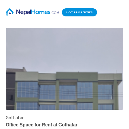
HOT PROPERTIES
Gothatar
S
Office Space for Rent at Gothatar
H