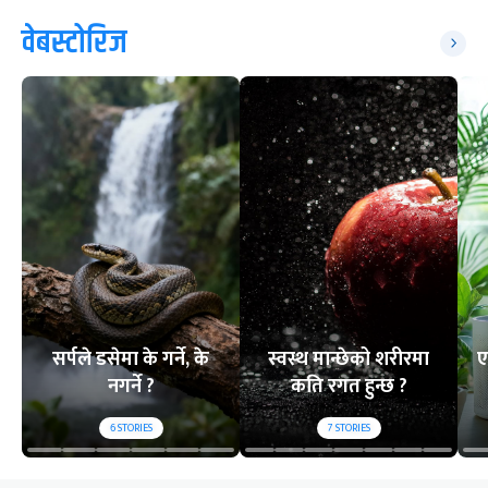
वेबस्टोरिज
सर्पले डसेमा के गर्ने, के
स्वस्थ मान्छेको शरीरमा
ए
नगर्ने ?
कति रगत हुन्छ ?
6
STORIES
7
STORIES