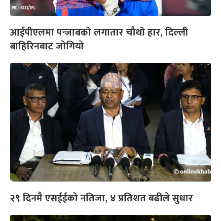
आईपीएलमा पन्जाबको लगातार चौथो हार, दिल्ली
बाहिरिनबाट जोगियो
२९ दिनमै एसईईको नतिजा, ४ प्रतिशत बढीले सुधार