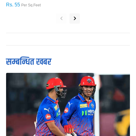
Rs. 55
R
Per Sq.Feet
‹
›
सम्बन्धित खबर