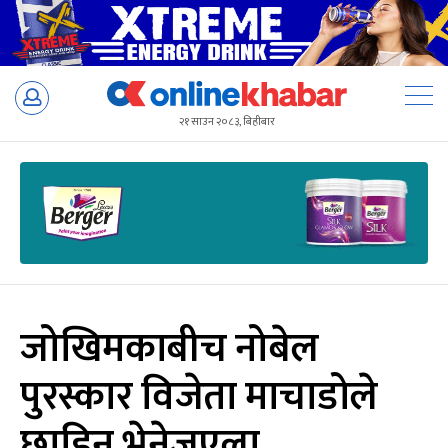
Skip
to
२१ साउन २०८३, बिहीबार
content
जोखिमकाबीच नोबेल
पुरस्कार विजेता माचाडोले
छाडिन् भेनेजुएला