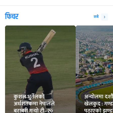
फिचर
सबै
कुशल भुर्तेलको
अन्योलमा दशौँ र
अर्धशतकमा नेपालले
खेलकुद : गण्
बराबरी गर्‍यो टी–२०
पठाएको झण्डा