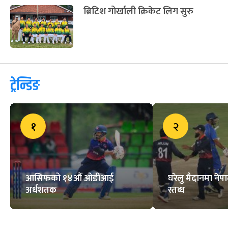
ब्रिटिश गोर्खाली क्रिकेट लिग सुरु
ट्रेन्डिङ
१
२
आसिफको १४औं ओडीआई
घरेलु मैदानमा नेप
अर्धशतक
स्तब्ध