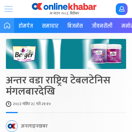
२१ साउन २०८३, बिहीबार
होमपेज
समाचार
बिजनेस
जीवनशैली
मनोर
अन्तर वडा राष्ट्रिय टेबलटेनिस
मंगलबारदेखि
२०८२ मंसिर २८ गते २१:१०
अनलाइनखबर