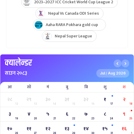
2023–2027 ICC Cricket World Cup League 2
Nepal Vs Canada ODI Series
Aaha RARA Pokhara gold cup
Nepal Super League
क्यालेन्डर
साउन २०८३
Jul
Aug 2026
/
आ
सो
मं
बु
बि
शु
श
२८
२९
३०
३१
३२
१
२
12
13
14
15
16
17
18
३
४
५
६
७
८
९
19
20
21
22
23
24
25
१०
११
१२
१३
१४
१५
१६
26
27
28
29
30
31
1