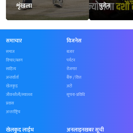
शृंखला
पुगेन
समाचार
विजनेस
समाज
बजार
विचार/ब्लग
पर्यटन
साहित्य
रोजगार
अन्तर्वार्ता
बैँक / वित्त
खेलकुद़़
अटो
जीवनशैली/स्वास्थ्य
सूचना-प्रविधि
प्रवास
अन्तर्राष्ट्रिय
खेलकुद लाईभ
अनलाइनखबर सूची