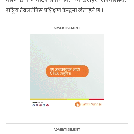
गरिने छ । पाँचदिने प्रतियोगिताका खेलहरु लैनचौरस्थित
राष्ट्रिय टेबलटेनिस प्रशिक्षण केन्द्रमा खेलाइने छ ।