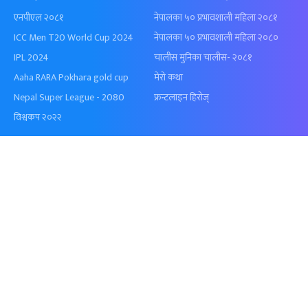
एनपीएल २०८१
नेपालका ५० प्रभावशाली महिला २०८१
ICC Men T20 World Cup 2024
नेपालका ५० प्रभावशाली महिला २०८०
IPL 2024
चालीस मुनिका चालीस- २०८१
Aaha RARA Pokhara gold cup
मेरो कथा
Nepal Super League - 2080
फ्रन्टलाइन हिरोज्
विश्वकप २०२२
विशेष श्रृंखला
अनलाइनखबर
सहकारी संकट विशेष
हाम्रो टीम
लगुबित्त संकट विशेष
प्रयोगका सर्त
संसद विघटन विशेष
विज्ञापन
फ्रन्टलाइन हिरोज्
प्राइभेसी पोलिसी
निर्वाचन २०७४
सम्पर्क
मेरो कथा
स्थानीय चुनाव २०७९