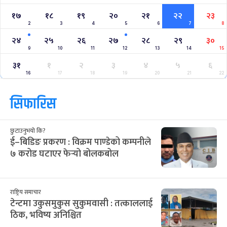
१७
१८
१९
२०
२१
२२
२३
2
3
4
5
6
7
8
२४
२५
२६
२७
२८
२९
३०
9
10
11
12
13
14
15
३१
१
२
३
४
५
६
16
17
18
19
20
21
22
सिफारिस
छुटाउनुभयो कि?
ई–बिडिङ प्रकरण : विक्रम पाण्डेको कम्पनीले
७ करोड घटाएर फेर्‍यो बोलकबोल
राष्ट्रिय समाचार
टेन्टमा उकुसमुकुस सुकुमवासी : तत्काललाई
ठिक, भविष्य अनिश्चित