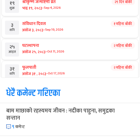
श्रीकृष्ण जन्माष्टमी व्रत
२९ दिन बाँकी
१९
-
भाद्र १९, २०८३
Sep 4, 2026
शुक्र
संविधान दिवस
१ महिना बाँकी
३
-
असोज ३, २०८३
Sep 19, 2026
शनि
घटस्थापना
२ महिना बाँकी
२५
-
असोज २५, २०८३
Oct 11, 2026
आइत
फूलपाती
२ महिना बाँकी
३१
-
असोज ३१ , २०८३
Oct 17, 2026
शनि
कार्तिक सङ्क्रान्ति
धेरै कमेन्ट गरिएका
२ महिना बाँकी
१
-
कार्तिक १, २०८३
Oct 18, 2026
आइत
बाम माछाको रहस्यमय जीवन : नदीका पाहुना, समुद्रका
महानवमी
२ महिना बाँकी
३
सन्तान
-
कार्तिक ३, २०८३
Oct 20, 2026
मंगल
९
कमेन्ट
विजयादशमी
२ महिना बाँकी
४
-
कार्तिक ४, २०८३
Oct 21, 2026
बुध