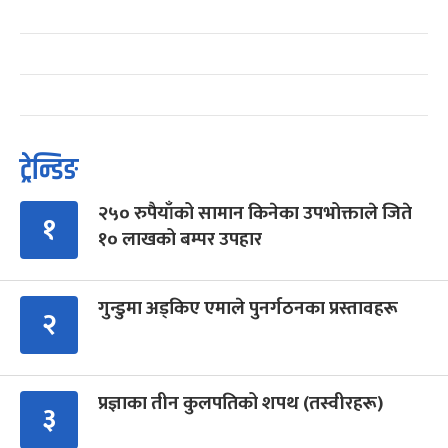
ट्रेन्डिङ
२५० रुपैयाँको सामान किनेका उपभोक्ताले जिते
१
१० लाखको बम्पर उपहार
गुन्डुमा अड्किए एमाले पुनर्गठनका प्रस्तावहरू
२
प्रज्ञाका तीन कुलपतिको शपथ (तस्वीरहरू)
३