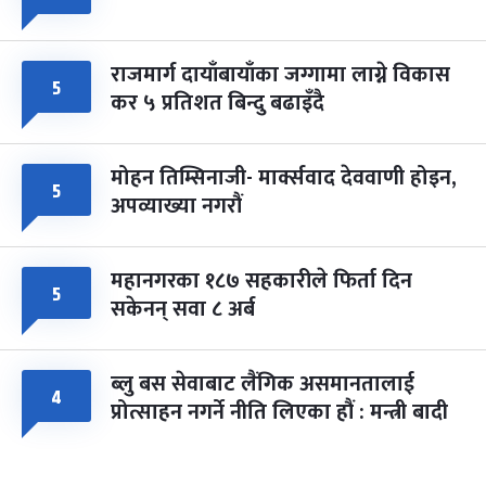
राजमार्ग दायाँबायाँका जग्गामा लाग्ने विकास
५
कर ५ प्रतिशत बिन्दु बढाइँदै
मोहन तिम्सिनाजी- मार्क्सवाद देववाणी होइन,
५
अपव्याख्या नगरौं
महानगरका १८७ सहकारीले फिर्ता दिन
५
सकेनन् सवा ८ अर्ब
ब्लु बस सेवाबाट लैंगिक असमानतालाई
४
प्रोत्साहन नगर्ने नीति लिएका हौं : मन्त्री बादी