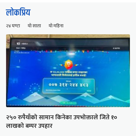
लोकप्रिय
२४ घण्टा
यो साता
यो महिना
२५० रुपैयाँको सामान किनेका उपभोक्ताले जिते १०
लाखको बम्पर उपहार