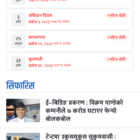
संविधान दिवस
१ महिना बाँकी
३
-
असोज ३, २०८३
Sep 19, 2026
शनि
घटस्थापना
२ महिना बाँकी
२५
-
असोज २५, २०८३
Oct 11, 2026
आइत
फूलपाती
२ महिना बाँकी
३१
-
असोज ३१ , २०८३
Oct 17, 2026
शनि
कार्तिक सङ्क्रान्ति
२ महिना बाँकी
१
सिफारिस
-
कार्तिक १, २०८३
Oct 18, 2026
आइत
ई–बिडिङ प्रकरण : विक्रम पाण्डेको
महानवमी
२ महिना बाँकी
३
-
कम्पनीले ७ करोड घटाएर फेर्‍यो
कार्तिक ३, २०८३
Oct 20, 2026
मंगल
बोलकबोल
विजयादशमी
२ महिना बाँकी
४
-
कार्तिक ४, २०८३
Oct 21, 2026
बुध
टेन्टमा उकुसमुकुस सुकुमवासी :