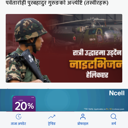
पर्वतारोही पुरबहादुर गुरुङको अन्त्येष्टि (तस्वीरहरू)
सेनाको नाइटभिजन हेलिकप्टर : भीआईपीका लागि उड्छ,
जनताको ज्यान बचाउन उड्दैन
ताजा अपडेट
ट्रेन्डिङ
प्रोफाइल
सर्च