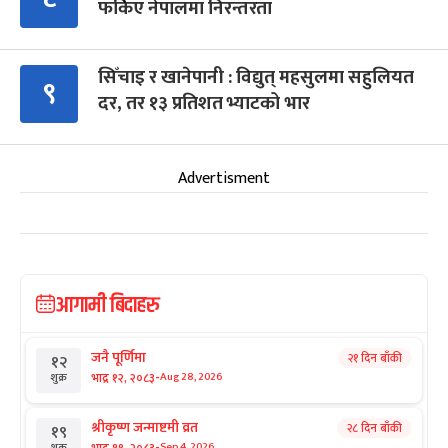
फर्किए नेपालमा निरन्तरता
सिँचाइ र खानेपानी : विद्युत् महसुलमा सहुलियत
९
दर, तर १३ प्रतिशत भ्याटको भार
Advertisment
आगामी बिदाहरु
जनै पूर्णिमा
२१ दिन बाँकी
१२
-
भाद्र १२, २०८३
Aug 28, 2026
शुक्र
श्रीकृष्ण जन्माष्टमी व्रत
२८ दिन बाँकी
१९
-
भाद्र १९, २०८३
Sep 4, 2026
शुक्र