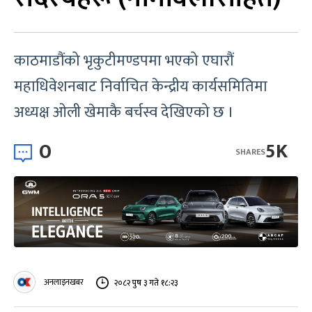
काठमाडौंको भृकुटीमण्डपमा भएको एघारौं
महाधिवेशनबाट निर्वाचित केन्द्रीय कार्यसमितिमा
अध्यक्ष ओली खेमाकै बर्चस्व देखिएको छ ।
0
5K
SHARES
अनलाइनखबर
२०८२ पुष ३ गते १८:२३