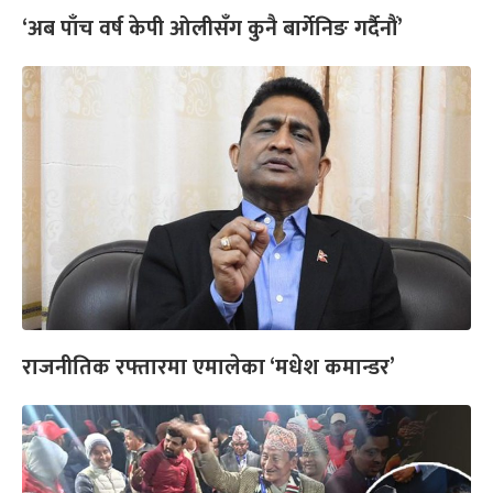
‘अब पाँच वर्ष केपी ओलीसँग कुनै बार्गेनिङ गर्दैनौं’
राजनीतिक रफ्तारमा एमालेका ‘मधेश कमान्डर’