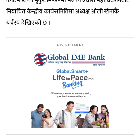
काठमाडौंको भृकुटीमण्डपमा भएको एघारौं महाधिवेशनबाट
निर्वाचित केन्द्रीय कार्यसमितिमा अध्यक्ष ओली खेमाकै
बर्चस्व देखिएको छ ।