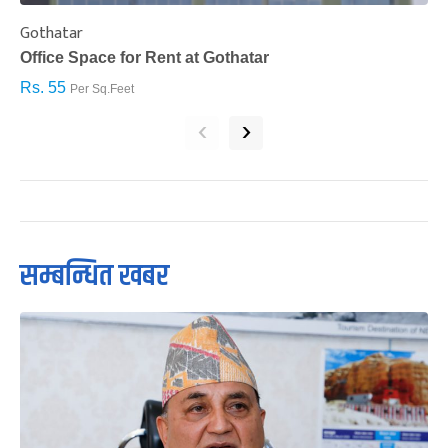
Gothatar
S
Office Space for Rent at Gothatar
H
Rs. 55
R
Per Sq.Feet
‹
›
सम्बन्धित खबर