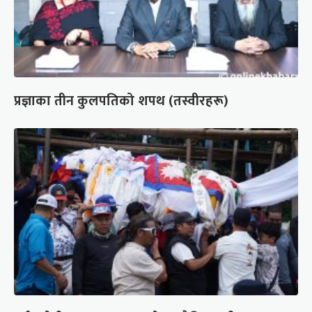
प्रज्ञाका तीन कुलपतिको शपथ (तस्वीरहरू)