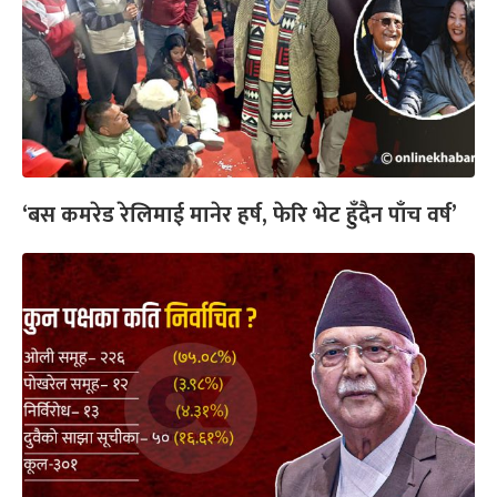
‘बस कमरेड रेलिमाई मानेर हर्ष, फेरि भेट हुँदैन पाँच वर्ष’