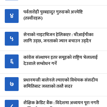
पर्वतारोही पुरबहादुर गुरुङको अन्त्येष्टि
४
(तस्वीरहरू)
सेनाको नाइटभिजन हेलिकप्टर : भीआईपीका
५
लागि उड्छ, जनताको ज्यान बचाउन उड्दैन
कांग्रेस संस्थापन इतर समूहको राष्ट्रिय भेलालाई
६
देउवाले सम्बोधन गर्ने
प्रधानमन्त्री बालेनले ल्याएको विधेयक संसदीय
७
समितिबाट जस्ताको तस्तै सदर
शैक्षिक क्रेडिट बैंक : विदेशमा अध्ययन पूरा नगरी
८