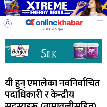
Skip
to
२२ साउन २०८३, शुक्रबार
content
यी हुन् एमालेका नवनिर्वाचित
पदाधिकारी र केन्द्रीय
सदस्यहरू (नामावलीसहित)