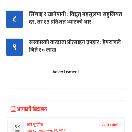
सिँचाइ र खानेपानी : विद्युत् महसुलमा सहुलियत
८
दर, तर १३ प्रतिशत भ्याटको भार
सरकारको करदाता प्रोत्साहन उपहार : हेमराजले
९
जिते १० लाख
Advertisment
आगामी बिदाहरु
जनै पूर्णिमा
२० दिन बाँकी
१२
-
भाद्र १२, २०८३
Aug 28, 2026
शुक्र