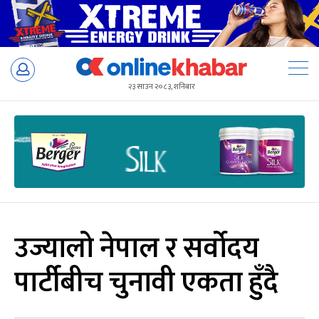
Skip
to
२३ साउन २०८३, शनिबार
content
उज्यालो नेपाल र सर्वोदय
पार्टीबीच चुनावी एकता हुँदै