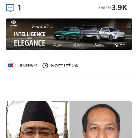
1
3.9K
SHARES
अनलाइनखबर
२०८२ पुष ९ गते ८:५३