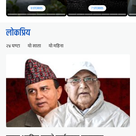
6
STORIES
7
STORIES
लोकप्रिय
२४ घण्टा
यो साता
यो महिना