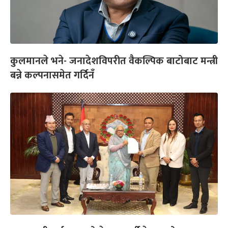
कुलमानले भने- जनादेशविपरीत वैकल्पिक बाटोबाट मन्त्री
बन्ने कल्पनासमेत गर्दिनँ