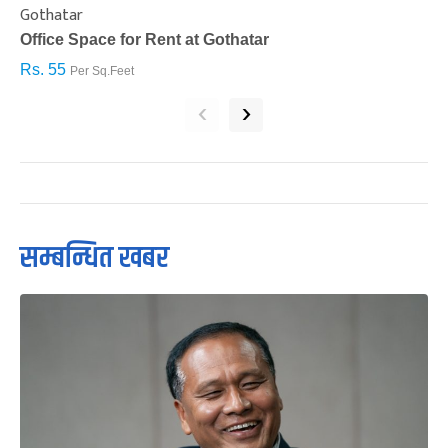
Gothatar
S
Office Space for Rent at Gothatar
H
Rs. 55
R
Per Sq.Feet
‹
›
सम्बन्धित खबर