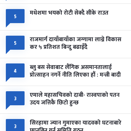
मधेशमा भयको रोटी सेक्दै सीके राउत
५
राजमार्ग दायाँबायाँका जग्गामा लाग्ने विकास
५
कर ५ प्रतिशत बिन्दु बढाइँदै
ब्लु बस सेवाबाट लैंगिक असमानतालाई
४
प्रोत्साहन नगर्ने नीति लिएका हौं : मन्त्री बादी
एमाले महासचिवको दाबी- रास्वपाको पतन
३
उदय जत्तिकै छिटो हुन्छ
सिरहामा ज्यान गुमाएका यादवको घटनाबारे
३
छानबिन गर्न समिति गठन