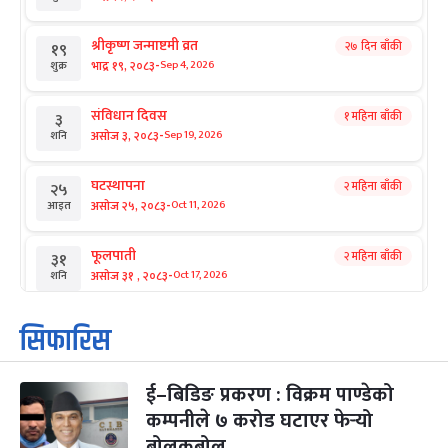
श्रीकृष्ण जन्माष्टमी व्रत
२७ दिन बाँकी
१९
-
भाद्र १९, २०८३
Sep 4, 2026
शुक्र
संविधान दिवस
१ महिना बाँकी
३
-
असोज ३, २०८३
Sep 19, 2026
शनि
घटस्थापना
२ महिना बाँकी
२५
-
असोज २५, २०८३
Oct 11, 2026
आइत
फूलपाती
२ महिना बाँकी
३१
-
असोज ३१ , २०८३
Oct 17, 2026
शनि
कार्तिक सङ्क्रान्ति
२ महिना बाँकी
१
सिफारिस
-
कार्तिक १, २०८३
Oct 18, 2026
आइत
ई–बिडिङ प्रकरण : विक्रम पाण्डेको
महानवमी
२ महिना बाँकी
३
-
कम्पनीले ७ करोड घटाएर फेर्‍यो
कार्तिक ३, २०८३
Oct 20, 2026
मंगल
बोलकबोल