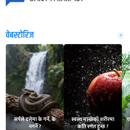
वेबस्टोरिज
सर्पले डसेमा के गर्ने, के
स्वस्थ मान्छेको शरीरमा
ए
नगर्ने ?
कति रगत हुन्छ ?