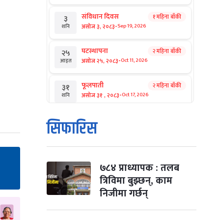
संविधान दिवस
१ महिना बाँकी
३
-
असोज ३, २०८३
Sep 19, 2026
शनि
घटस्थापना
२ महिना बाँकी
२५
-
असोज २५, २०८३
Oct 11, 2026
आइत
फूलपाती
२ महिना बाँकी
३१
-
असोज ३१ , २०८३
Oct 17, 2026
शनि
कार्तिक सङ्क्रान्ति
२ महिना बाँकी
१
सिफारिस
-
कार्तिक १, २०८३
Oct 18, 2026
आइत
महानवमी
२ महिना बाँकी
३
-
कार्तिक ३, २०८३
Oct 20, 2026
मंगल
७८४ प्राध्यापक : तलब
त्रिविमा बुझ्छन्, काम
विजयादशमी
२ महिना बाँकी
४
निजीमा गर्छन्
-
कार्तिक ४, २०८३
Oct 21, 2026
बुध