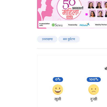
उत्तराखण्ड
बस दुर्घटना
य
0%
100%
खुसी
दुःखी