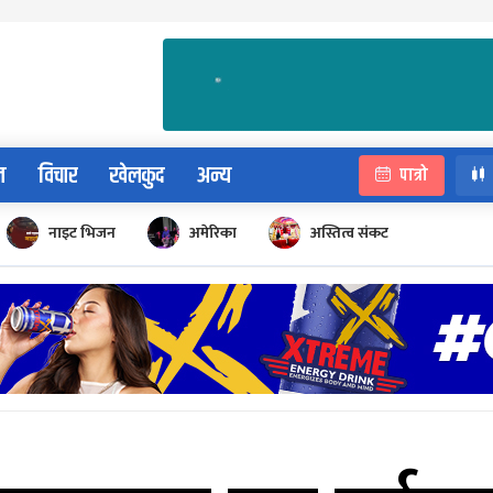
न
विचार
खेलकुद
अन्य
पात्रो
नाइट भिजन
अमेरिका
अस्तित्व संकट