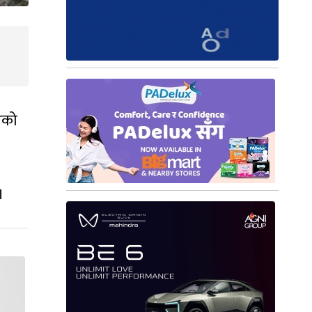
भएको
।