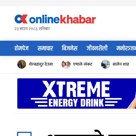
Skip
to
content
२३ साउन २०८३, शनिबार
होमपेज
समाचार
बिजनेस
जीवनशैली
मनोरञ्ज
शेरबहादुर देउवा
एमाले-संकट
बालेन शाह