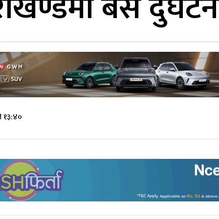
ाखण्डमा बस दुर्घटना
े १३:४०